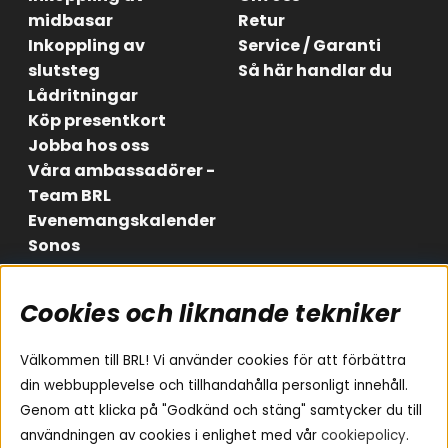
midbasar
Retur
Inkoppling av
Service / Garanti
slutsteg
Så här handlar du
Lådritningar
Köp presentkort
Jobba hos oss
Våra ambassadörer -
Team BRL
Evenemangskalender
Sonos
Cookies och liknande tekniker
Områden
Följ oss
Instagram
Billjud
Välkommen till BRL! Vi använder cookies för att förbättra
Hemmaljud
Facebook
din webbupplevelse och tillhandahålla personligt innehåll.
Medarbetare
Genom att klicka på "Godkänd och stäng" samtycker du till
Youtube
Vad passar i min bil
användningen av cookies i enlighet med vår
cookiepolicy
.