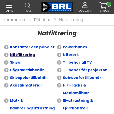
LOGGA IN
VAROR
MENY
SÖK
Hemmaljud
Tillbehör
Nätfiltrering
Nätfiltrering
Kontakter och paneler
Powerbanks
Nätfiltrering
Nätverk
Skivor
Tillbehör till TV
Högtalartillbehör
Tillbehör för projektor
Skivspelartillbehör
Subwoofertillbehör
Akustikmaterial
HiFi-racks &
Mediamöbler
Mät- &
IR-utrustning &
kalibreringsutrustning
Fjärrkontroll