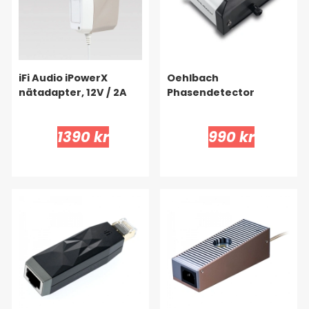
iFi Audio iPowerX
Oehlbach
nätadapter, 12V / 2A
Phasendetector
1390 kr
990 kr