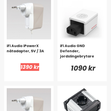
iFi Audio iPowerX
iFi Audio GND
nätadapter, 5V / 3A
Defender,
jordslingebrytare
1390 kr
1090 kr