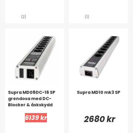
(2)
(1)
Supra MD08DC-16 SP
Supra MD10 mk3 SP
grendosa med DC-
Blocker & åskskydd
6139 kr
2680 kr