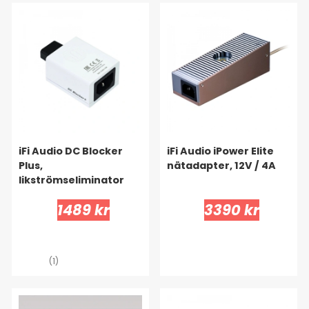
iFi Audio DC Blocker
iFi Audio iPower Elite
Plus,
nätadapter, 12V / 4A
likströmseliminator
1489 kr
3390 kr
(1)