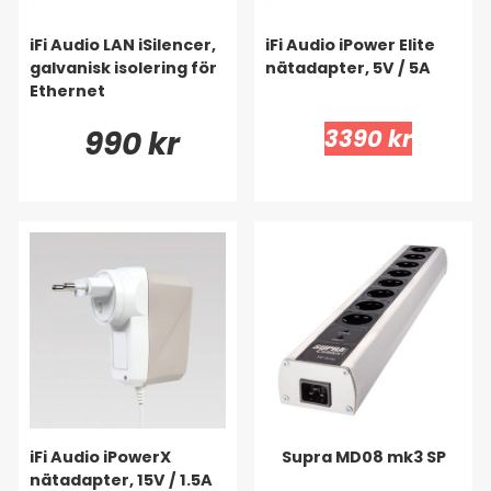
iFi Audio LAN iSilencer,
iFi Audio iPower Elite
galvanisk isolering för
nätadapter, 5V / 5A
Ethernet
990 kr
3390 kr
iFi Audio iPowerX
Supra MD08 mk3 SP
nätadapter, 15V / 1.5A