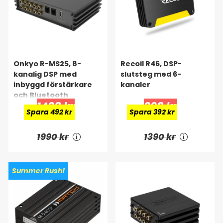
Onkyo R-MS25, 8-
Recoil R46, DSP-
kanalig DSP med
slutsteg med 6-
inbyggd förstärkare
kanaler
och Bluetooth
1498 kr
998 kr
Spara 492 kr
Spara 392 kr
1990 kr
1390 kr
Summer Rush!