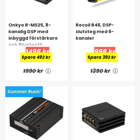
Onkyo R-MS25, 8-
Recoil R46, DSP-
kanalig DSP med
slutsteg med 6-
inbyggd förstärkare
kanaler
och Bluetooth
1498 kr
998 kr
Spara 492 kr
Spara 392 kr
1990 kr
1390 kr
Summer Rush!