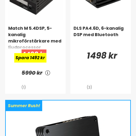
Match M 5.4DSP, 5-
DLS PA4.6D, 6-kanalig
kanalig
DSP med Bluetooth
mikroförstärkare med
ljudprocessor
4498 kr
1498 kr
Spara 1492 kr
5990 kr
(1)
(3)
Summer Rush!