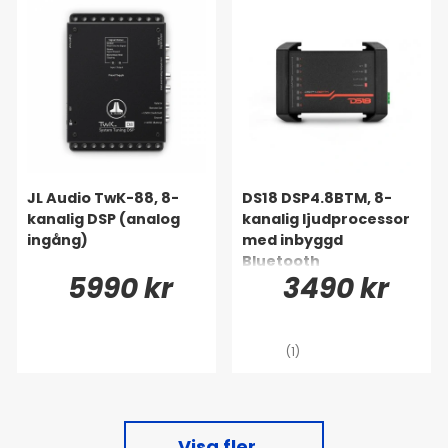
JL Audio TwK-88, 8-
DS18 DSP4.8BTM, 8-
kanalig DSP (analog
kanalig ljudprocessor
ingång)
med inbyggd
Bluetooth
5990 kr
3490 kr
(1)
Visa fler...