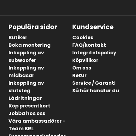
Populära sidor
Kundservice
Butiker
Cookies
Boka montering
FAQ/kontakt
Inkoppling av
Integritetspolicy
subwoofer
Köpvillkor
Inkoppling av
Om oss
midbasar
Retur
Inkoppling av
Service / Garanti
slutsteg
Så här handlar du
Lådritningar
Köp presentkort
Jobba hos oss
Våra ambassadörer -
Team BRL