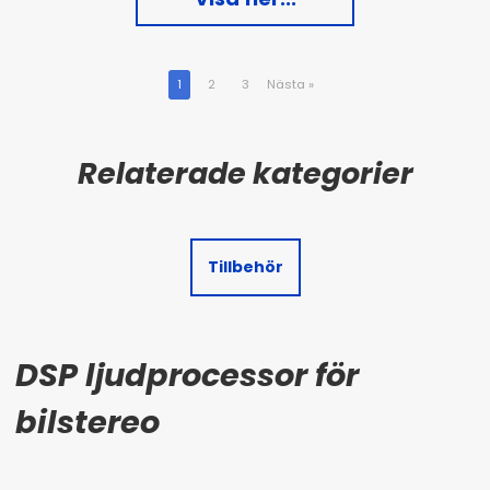
1
2
3
Nästa
»
Tillbehör
DSP ljudprocessor för
bilstereo