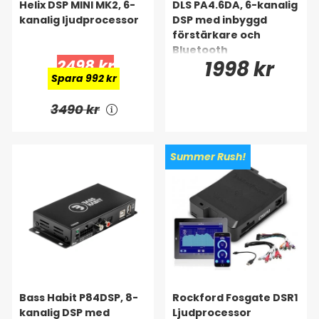
Helix DSP MINI MK2, 6-
DLS PA4.6DA, 6-kanalig
kanalig ljudprocessor
DSP med inbyggd
förstärkare och
Bluetooth
2498 kr
1998 kr
Spara 992 kr
3490 kr
Summer Rush!
Bass Habit P84DSP, 8-
Rockford Fosgate DSR1
kanalig DSP med
Ljudprocessor