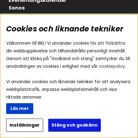
Evenemangskalender
Sonos
Cookies och liknande tekniker
Områden
Följ oss
Instagram
Billjud
Välkommen till BRL! Vi använder cookies för att förbättra
Hemmaljud
Facebook
din webbupplevelse och tillhandahålla personligt innehåll.
Medarbetare
Genom att klicka på "Godkänd och stäng" samtycker du till
Youtube
Vad passar i min bil
användningen av cookies i enlighet med vår
cookiepolicy
.
Yamaha Musiccast
Tiktok
Ljud till A-traktorn
Vi använder cookies och liknande tekniker för att analysera
Ljud till båten
webbplatstrafik, anpassa webbplatsinnehåll och visa
Ljud till lastbil
riktade annonser.
Ljus till A-traktorn
Läs mer
Visselblåsning
Inställningar
Stäng och godkänn
Copyright © 2026 - BRL Electronics