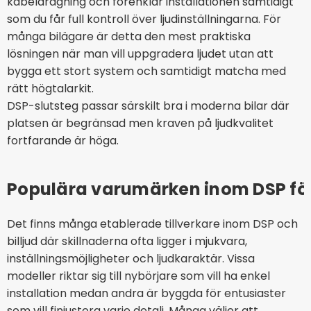
kabeldragning och förenklar installationen samtidigt
som du får full kontroll över ljudinställningarna. För
många bilägare är detta den mest praktiska
lösningen när man vill uppgradera ljudet utan att
bygga ett stort system och samtidigt matcha med
rätt högtalarkit.
DSP-slutsteg passar särskilt bra i moderna bilar där
platsen är begränsad men kraven på ljudkvalitet
fortfarande är höga.
Populära varumärken inom DSP för
Det finns många etablerade tillverkare inom DSP och
billjud där skillnaderna ofta ligger i mjukvara,
inställningsmöjligheter och ljudkaraktär. Vissa
modeller riktar sig till nybörjare som vill ha enkel
installation medan andra är byggda för entusiaster
som vill finjustera varje detalj. Många väljer att