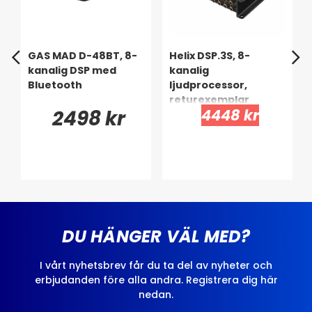
GAS MAD D-48BT, 8-
Helix DSP.3S, 8-
kanalig DSP med
kanalig
Bluetooth
ljudprocessor,
returexemplar
2498 kr
4448 kr
DU HÄNGER VÄL MED?
I vårt nyhetsbrev får du ta del av nyheter och
erbjudanden före alla andra. Registrera dig här
nedan.