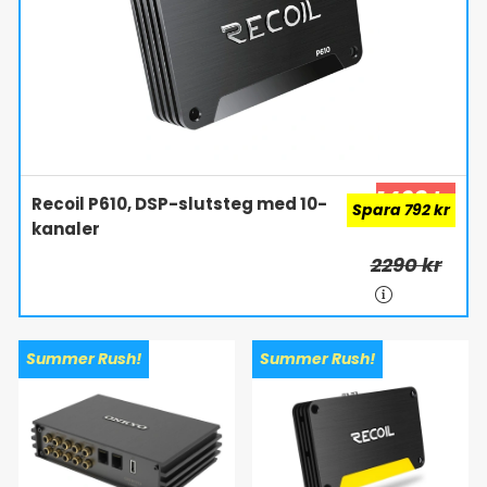
1498 kr
Recoil P610, DSP-slutsteg med 10-
Spara 792 kr
kanaler
2290 kr
Summer Rush!
Summer Rush!