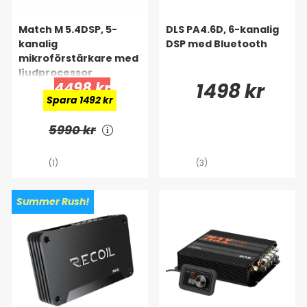
Match M 5.4DSP, 5-
DLS PA4.6D, 6-kanalig
kanalig
DSP med Bluetooth
mikroförstärkare med
ljudprocessor
4498 kr
1498 kr
Spara 1492 kr
5990 kr
(1)
(3)
Summer Rush!