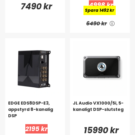
7490 kr
4998 kr
Spara 1492 kr
6490 kr
EDGE EDS8DSP-E3,
JL Audio VX1000/5i, 5-
appstyrd 8-kanalig
kanaligt DSP-slutsteg
DSP
2195 kr
15990 kr