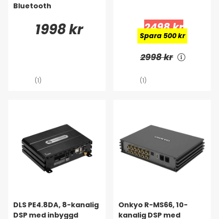
Bluetooth
1998 kr
2498 kr
Spara 500 kr
2998 kr
(1)
(1)
DLS PE4.8DA, 8-kanalig
Onkyo R-MS66, 10-
DSP med inbyggd
kanalig DSP med