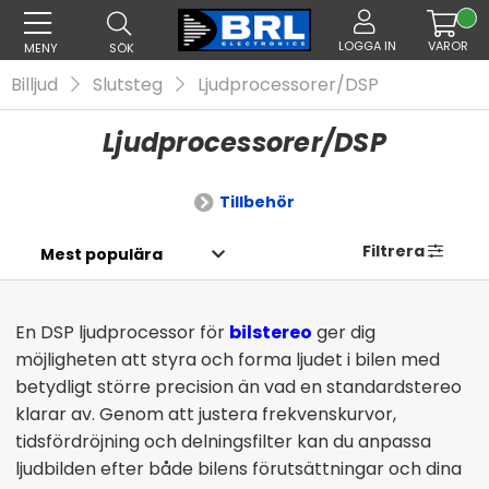
LOGGA IN
VAROR
MENY
SÖK
Billjud
Slutsteg
Ljudprocessorer/DSP
Ljudprocessorer/DSP
Tillbehör
Filtrera
En DSP ljudprocessor för
bilstereo
ger dig
möjligheten att styra och forma ljudet i bilen med
betydligt större precision än vad en standardstereo
klarar av. Genom att justera frekvenskurvor,
tidsfördröjning och delningsfilter kan du anpassa
ljudbilden efter både bilens förutsättningar och dina