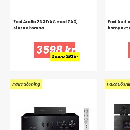
Fosi Audio ZD3 DAC med ZA3,
Fosi Audi
stereokombo
kompakt 
3598 kr
Spara 382 kr
Paketlösning
Paketlösni