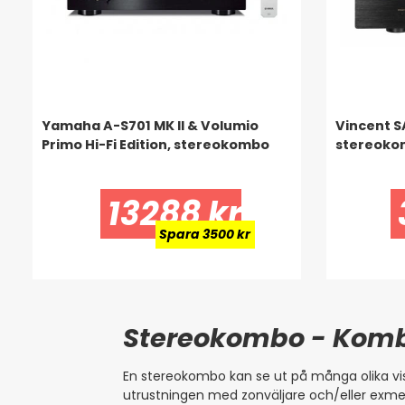
Yamaha A-S701 MK II & Volumio
Vincent S
Primo Hi-Fi Edition, stereokombo
stereokom
13288 kr
Spara 3500 kr
Stereokombo - Komb
En stereokombo kan se ut på många olika vis.
utrustningen med zonväljare och/eller exme