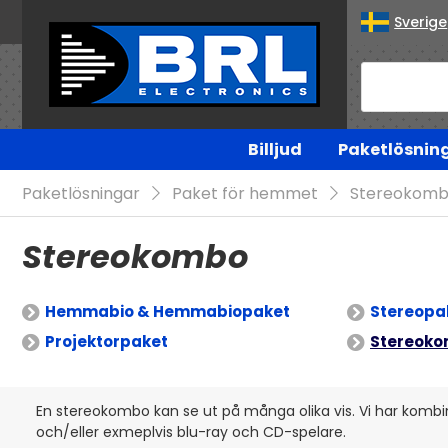
Sverige
Billjud
Paketlösnin
Paketlösningar
Paket för hemmet
Stereokom
Stereokombo
Hemmabio & Hemmabiopaket
Stereopa
Projektorpaket
Stereok
En stereokombo kan se ut på många olika vis. Vi har kombi
och/eller exmeplvis blu-ray och CD-spelare.