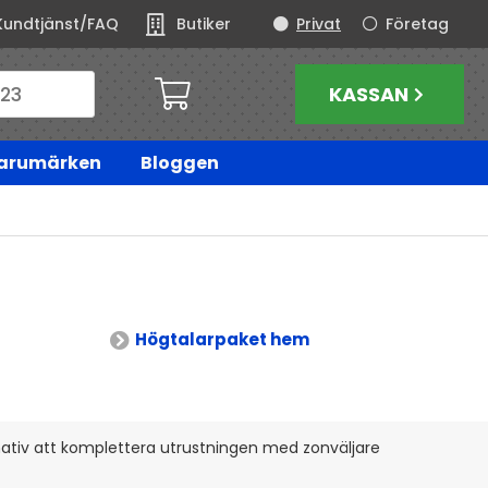
Kundtjänst/FAQ
Butiker
Privat
Företag
KASSAN
arumärken
Bloggen
Högtalarpaket hem
rnativ att komplettera utrustningen med zonväljare