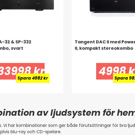
A-32 & SP-332
Tangent DAC II med Pow
bo, svart
II, kompakt stereokombo
33998 kr
4998 k
Spara 4982 kr
Spara 98
ination av ljudsystem för h
 Vi har kombinationer som ger både förutsättningar för bra ljud
plvis blu-ray och CD-spelare.