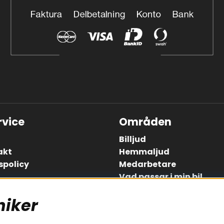
vice
Områden
Billjud
akt
Hemmaljud
spolicy
Medarbetare
Vad passar i min bil
Yamaha Musiccast
niker
Ljud till A-traktorn
Garanti
Ljud till båten