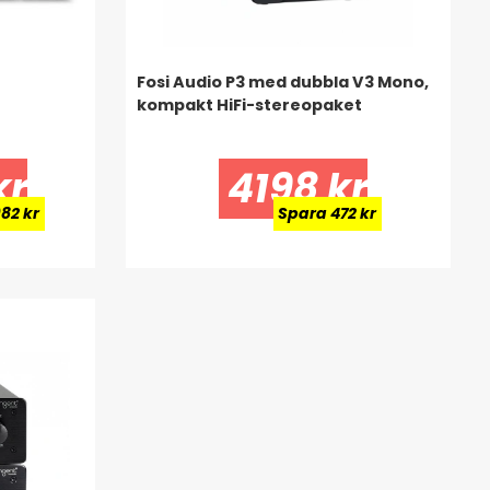
Fosi Audio P3 med dubbla V3 Mono,
kompakt HiFi-stereopaket
kr
4198 kr
82 kr
Spara 472 kr