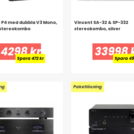
o P4 med dubbla V3 Mono,
Vincent SA-32 & SP-332
stereokombo
stereokombo, silver
4298 kr
33998 
Spara 472 kr
Spara 49
ng
Paketlösning