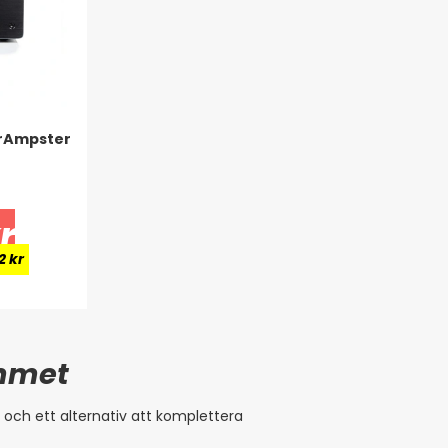
erAmpster
r
2 kr
emmet
 och ett alternativ att komplettera