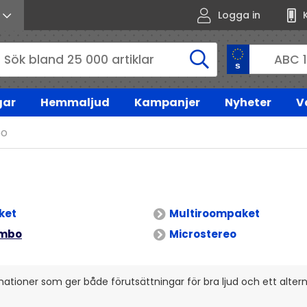
Logga in
gar
Hemmaljud
Kampanjer
Nyheter
V
bo
ket
Multiroompaket
ombo
Microstereo
nationer som ger både förutsättningar för bra ljud och ett alte