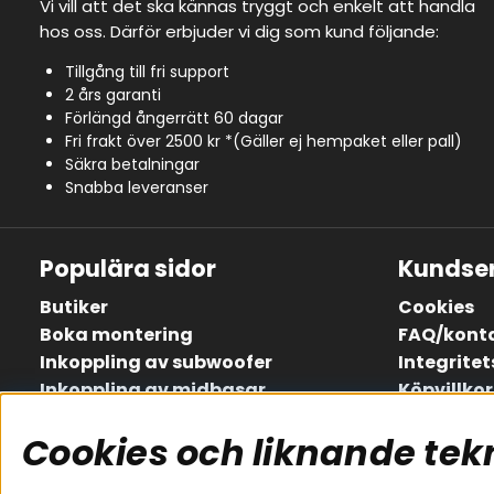
Vi vill att det ska kännas tryggt och enkelt att handla
hos oss. Därför erbjuder vi dig som kund följande:
Tillgång till fri support
2 års garanti
Förlängd ångerrätt 60 dagar
Fri frakt över 2500 kr *(Gäller ej hempaket eller pall)
Säkra betalningar
Snabba leveranser
Populära sidor
Kundser
Butiker
Cookies
Boka montering
FAQ/kont
Inkoppling av subwoofer
Integritet
Inkoppling av midbasar
Köpvillkor
Inkoppling av slutsteg
Om oss
Cookies och liknande tek
Lådritningar
Retur
Köp presentkort
Service / 