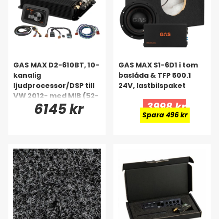
GAS MAX D2-610BT, 10-
GAS MAX S1-6D1 i tom
kanalig
baslåda & TFP 500.1
ljudprocessor/DSP till
24V, lastbilspaket
VW 2012- med MIB (52-
6145 kr
3998 kr
pin)
Spara 496 kr