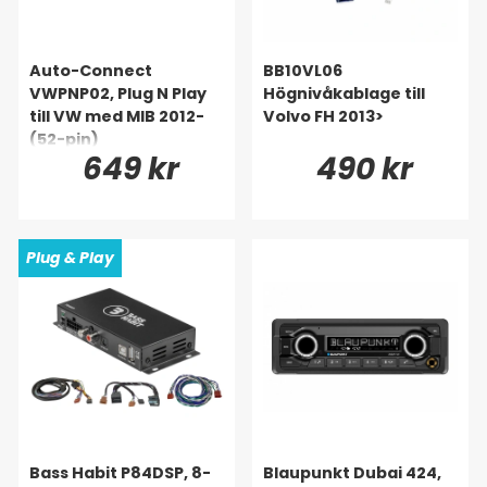
Auto-Connect
BB10VL06
VWPNP02, Plug N Play
Högnivåkablage till
till VW med MIB 2012-
Volvo FH 2013>
(52-pin)
649 kr
490 kr
Plug & Play
Bass Habit P84DSP, 8-
Blaupunkt Dubai 424,