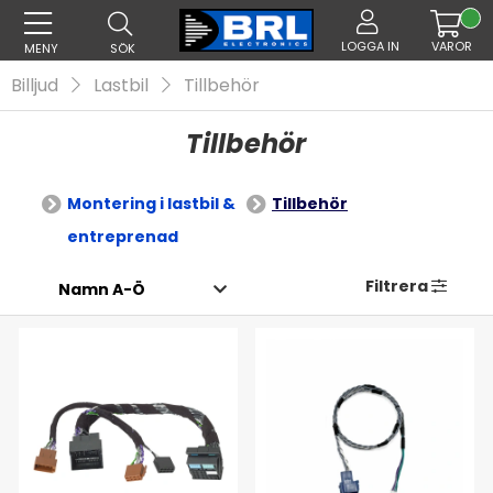
LOGGA IN
VAROR
MENY
SÖK
Billjud
Lastbil
Tillbehör
Tillbehör
Montering i lastbil &
Tillbehör
entreprenad
Filtrera