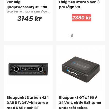
kanalig
tålig 24V stereo och 3
ljudprocessor/DSP till
par lågnivå
VW 2012- med MIB (52-
3145 kr
2390 kr
pin)
(1)
Blaupunkt Durban 424
Blaupunkt GTw 190 A
DAB BT, 24V-bilstereo
24 Volt, aktiv 5x8 tums
med DAB+ och BT
undersätesbas