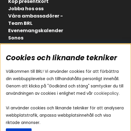
Köp presentkort
Jobba hos oss
Våra ambassadörer -
Team BRL
Evenemangskalender
Sonos
Cookies och liknande tekniker
Områden
Följ oss
Instagram
Billjud
Välkommen till BRL! Vi använder cookies för att förbättra
Hemmaljud
Facebook
din webbupplevelse och tillhandahålla personligt innehåll.
Medarbetare
Genom att klicka på "Godkänd och stäng" samtycker du till
Youtube
Vad passar i min bil
användningen av cookies i enlighet med vår
cookiepolicy
.
Yamaha Musiccast
Tiktok
Ljud till A-traktorn
Vi använder cookies och liknande tekniker för att analysera
Ljud till båten
webbplatstrafik, anpassa webbplatsinnehåll och visa
Ljud till lastbil
riktade annonser.
Ljus till A-traktorn