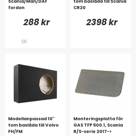
Scania/Man/DAF
tom baslåda till Scania
fordon
CR20
288 kr
2398 kr
(2)
Modellanpassad 10"
Monteringsplatta för
tom baslåda till Volvo
GAS TFP 500.1, Scania
FH/FM
R/S-serie 2017->