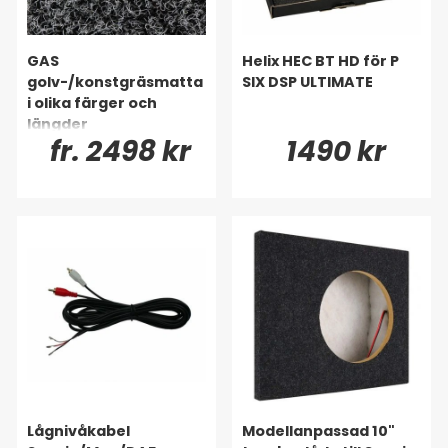
GAS
Helix HEC BT HD för P
golv-/konstgräsmatta
SIX DSP ULTIMATE
i olika färger och
längder
fr. 2498 kr
1490 kr
Lågnivåkabel
Modellanpassad 10"