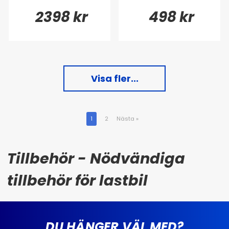
2398 kr
498 kr
Visa fler...
1
2
Nästa
»
Tillbehör - Nödvändiga
tillbehör för lastbil
DU HÄNGER VÄL MED?