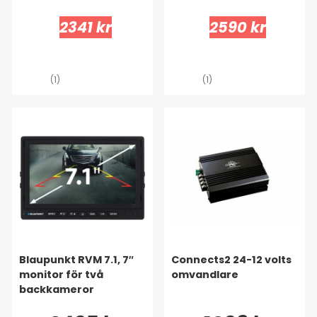
2341 kr
2590 kr
(1)
(1)
Blaupunkt RVM 7.1, 7″
Connects2 24-12 volts
monitor för två
omvandlare
backkameror