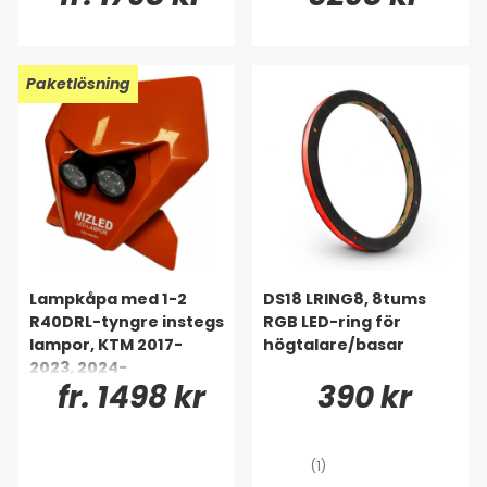
Paketlösning
Lampkåpa med 1-2
DS18 LRING8, 8tums
R40DRL-tyngre instegs
RGB LED-ring för
lampor, KTM 2017-
högtalare/basar
2023, 2024-
fr. 1498 kr
390 kr
(1)