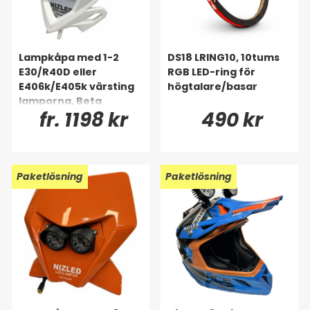
Lampkåpa med 1-2
DS18 LRING10, 10tums
E30/R40D eller
RGB LED-ring för
E406k/E405k värsting
högtalare/basar
lamporna, Beta
fr. 1198 kr
490 kr
Paketlösning
Paketlösning