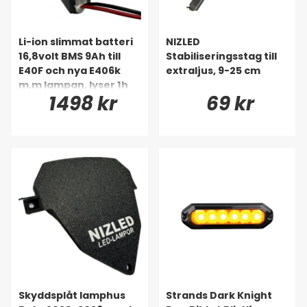
Li-ion slimmat batteri
NIZLED
16,8volt BMS 9Ah till
Stabiliseringsstag till
E40F och nya E406k
extraljus, 9-25 cm
m,m lampan, lyser 1h
1498 kr
69 kr
15min med trippelkitt
(2,5h med två batt).
Skyddsplåt lamphus
Strands Dark Knight