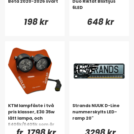
Beta 2020-2026 svart
Duo Riktat Blixtljus
6LED
198 kr
648 kr
KTM lampfäste i två
Strands NUUK D-Line
pris klasser, E30 35w
nummerskylts LED-
lätt lampa, och
ramp 20"
E406k/E405k som är
fr. 1798 kr
3298 kr
värstingen