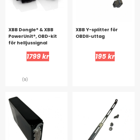
XBB Dongle® & XBB
XBB Y-splitter för
PowerUnit®, OBD-kit
OBDII-uttag
för helljussignal
1799 kr
195 kr
(9)