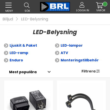
LOGGA IN
VAROR
MENY
SÖK
Billjud
LED-Belysning
LED-Belysning
Ljuskit & Paket
LED-lampor
LED-ramp
ATV
Enduro
Monteringstillbehör
Filtrera