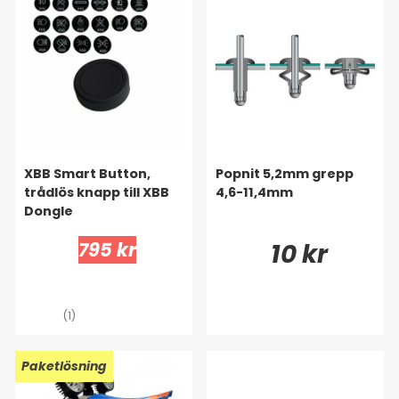
XBB Smart Button,
Popnit 5,2mm grepp
trådlös knapp till XBB
4,6-11,4mm
Dongle
795 kr
10 kr
(1)
Paketlösning