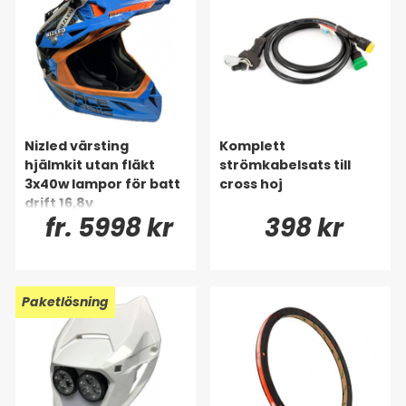
Nizled värsting
Komplett
hjälmkit utan fläkt
strömkabelsats till
3x40w lampor för batt
cross hoj
drift 16,8v
fr. 5998 kr
398 kr
Paketlösning