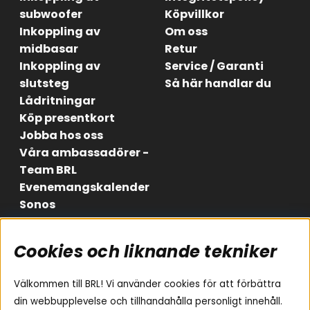
subwoofer
Köpvillkor
Inkoppling av
Om oss
midbasar
Retur
Inkoppling av
Service / Garanti
slutsteg
Så här handlar du
Lådritningar
Köp presentkort
Jobba hos oss
Våra ambassadörer -
Team BRL
Evenemangskalender
Sonos
Cookies och liknande tekniker
Områden
Följ oss
Instagram
Billjud
Välkommen till BRL! Vi använder cookies för att förbättra
Hemmaljud
Facebook
din webbupplevelse och tillhandahålla personligt innehåll.