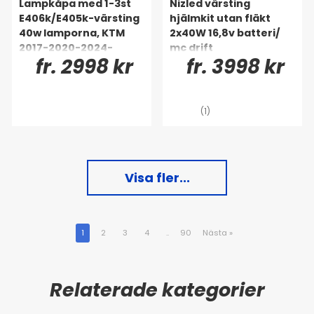
Lampkåpa med 1-3st
Nizled värsting
E406k/E405k-värsting
hjälmkit utan fläkt
40w lamporna, KTM
2x40W 16,8v batteri/
2017-2020-2024-
mc drift
fr. 2998 kr
fr. 3998 kr
(1)
Visa fler...
1
2
3
4
..
90
Nästa
»