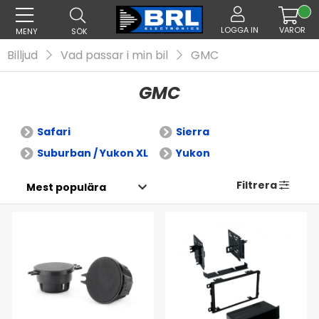
LOGGA IN
VAROR
MENY
SÖK
Billjud
Vad passar i min bil
GMC
GMC
Safari
Sierra
Suburban / Yukon XL
Yukon
Filtrera