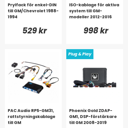
Prylfack för enkel-DIN
ISO-kablage för aktiva
till GM/Chevrolet 1988-
system till GM-
1994
modeller 2012-2016
529 kr
998 kr
Plug & Play
PAC Audio RP5-GM31,
Phoenix Gold ZDAP-
rattstyrningskablage
GM1, DSP-förstärkare
till GM
till GM 2008-2019