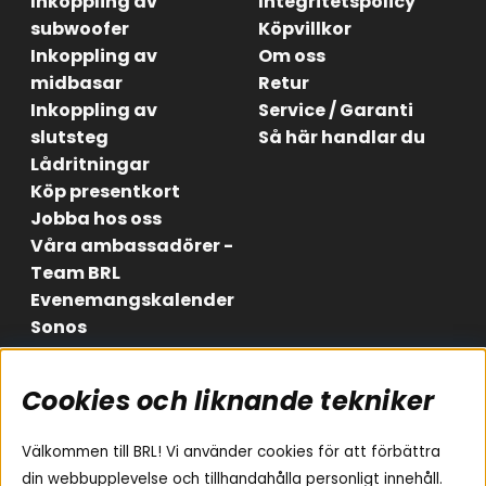
Inkoppling av
Integritetspolicy
subwoofer
Köpvillkor
Inkoppling av
Om oss
midbasar
Retur
Inkoppling av
Service / Garanti
slutsteg
Så här handlar du
Lådritningar
Köp presentkort
Jobba hos oss
Våra ambassadörer -
Team BRL
Evenemangskalender
Sonos
Cookies och liknande tekniker
Områden
Följ oss
Instagram
Billjud
Välkommen till BRL! Vi använder cookies för att förbättra
Hemmaljud
Facebook
din webbupplevelse och tillhandahålla personligt innehåll.