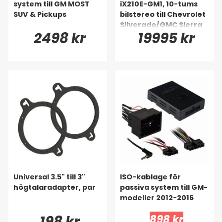
system till GM MOST
iX210E-GM1, 10-tums
SUV & Pickups
bilstereo till Chevrolet
Silverado/GMC Sierra
2498 kr
19995 kr
2014-2019
Universal 3.5" till 3"
ISO-kablage för
högtalaradapter, par
passiva system till GM-
modeller 2012-2016
198 kr
898 kr