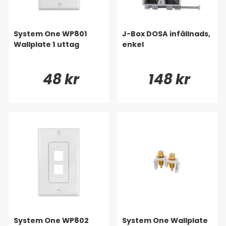
System One WP801
J-Box DOSA infällnads,
Wallplate 1 uttag
enkel
48 kr
148 kr
System One WP802
System One Wallplate