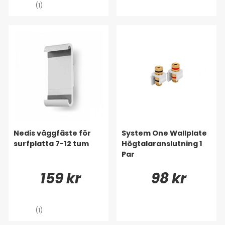
(1)
Nedis väggfäste för
System One Wallplate
surfplatta 7-12 tum
Högtalaranslutning 1
Par
159 kr
98 kr
(1)