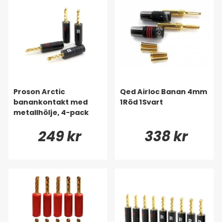
Proson Arctic
Qed Airloc Banan 4mm
banankontakt med
1Röd 1Svart
metallhölje, 4-pack
249 kr
338 kr