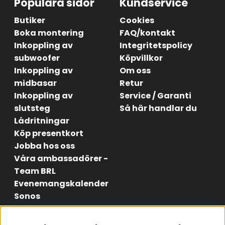
Populära sidor
Kundservice
Butiker
Cookies
Boka montering
FAQ/kontakt
Inkoppling av
Integritetspolicy
subwoofer
Köpvillkor
Inkoppling av
Om oss
midbasar
Retur
Inkoppling av
Service / Garanti
slutsteg
Så här handlar du
Lådritningar
Köp presentkort
Jobba hos oss
Våra ambassadörer -
Team BRL
Evenemangskalender
Sonos