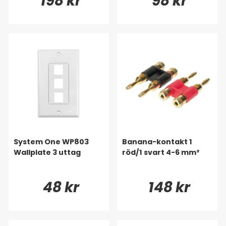
198 kr
98 kr
System One WP803
Banana-kontakt 1
Wallplate 3 uttag
röd/1 svart 4-6 mm²
48 kr
148 kr