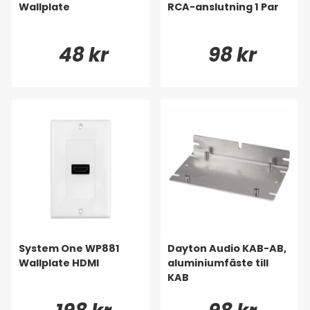
Wallplate
RCA-anslutning 1 Par
48 kr
98 kr
System One WP881
Dayton Audio KAB-AB,
Wallplate HDMI
aluminiumfäste till
KAB