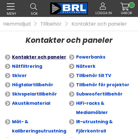
LOGGA IN
VAROR
MENY
SÖK
Hemmaljud
Tillbehör
Kontakter och paneler
Kontakter och paneler
Kontakter och paneler
Powerbanks
Nätfiltrering
Nätverk
Skivor
Tillbehör till TV
Högtalartillbehör
Tillbehör för projektor
Skivspelartillbehör
Subwoofertillbehör
Akustikmaterial
HiFi-racks &
Mediamöbler
Mät- &
IR-utrustning &
kalibreringsutrustning
Fjärrkontroll