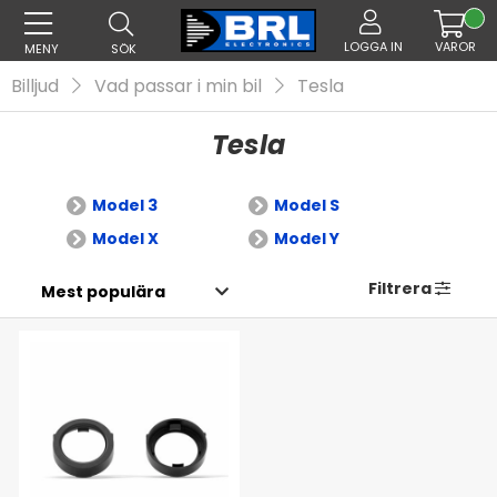
LOGGA IN
VAROR
MENY
SÖK
Billjud
Vad passar i min bil
Tesla
Tesla
Model 3
Model S
Model X
Model Y
Filtrera