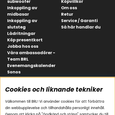
subwoofer
Köpvillkor
Inkoppling av
Om oss
midbasar
Retur
Inkoppling av
Service / Garanti
slutsteg
Så här handlar du
Lådritningar
Köp presentkort
Jobba hos oss
Våra ambassadörer -
Team BRL
Evenemangskalender
Sonos
Cookies och liknande tekniker
Områden
Följ oss
Instagram
Billjud
Välkommen till BRL! Vi använder cookies för att förbättra
Hemmaljud
Facebook
din webbupplevelse och tillhandahålla personligt innehåll.
Medarbetare
Genom att klicka på "Godkänd och stäng" samtycker du till