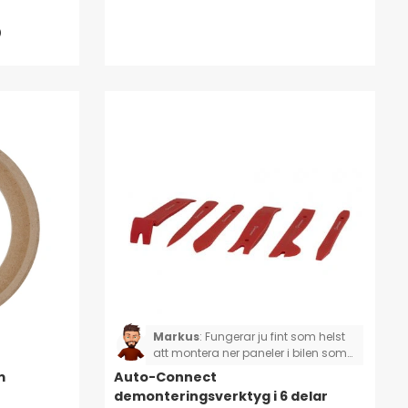
Markus
:
Fungerar ju fint som helst
att montera ner paneler i bilen som
man annars inte kommer åt. Ett bra
m
Auto-Connect
utbud med olika tjocklekar och
demonteringsverktyg i 6 delar
vinklar för att komma åt i de mest