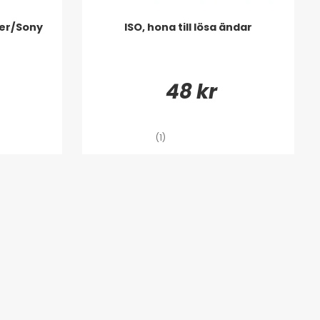
eer/Sony
ISO, hona till lösa ändar
48 kr
(1)