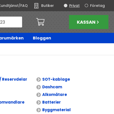
Kundtjänst/FAQ
Butiker
Privat
Företag
KASSAN
arumärken
Bloggen
/ Reservdelar
SOT-kablage
Dashcam
Alkomätare
omvandlare
Batterier
Byggmaterial