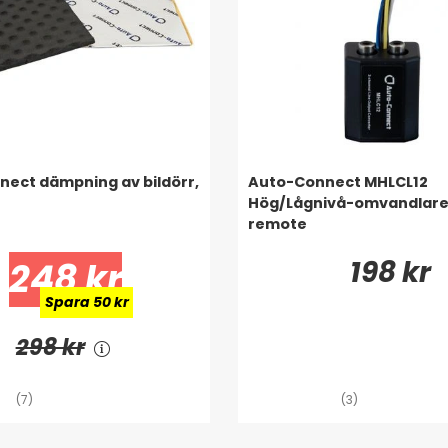
ect dämpning av bildörr,
Auto-Connect MHLCL12
Hög/Lågnivå-omvandlar
remote
198 kr
248 kr
Spara 50 kr
298 kr
(7)
(3)