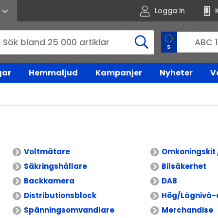
Logga in
gar
Hemmaljud
Kampanjer
Nyheter
V
Voltmätare
Omkoningskit 
Säkringshållare
Bilsäkerhet
Backkamera
DAB
Distributionsblock
Hög/Lågnivå-
Spänningsomvandlare
Merchandise