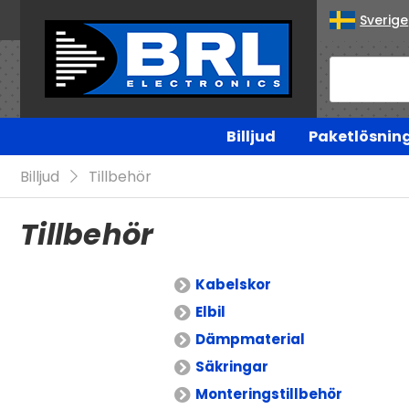
Sverige
Billjud
Paketlösnin
Billjud
Tillbehör
Tillbehör
Kabelskor
Elbil
Dämpmaterial
Säkringar
Monteringstillbehör