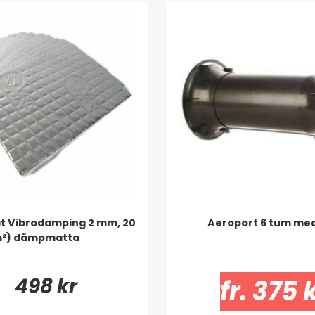
at Vibrodamping 2 mm, 20
Aeroport 6 tum med
7m²) dämpmatta
498 kr
fr. 375 