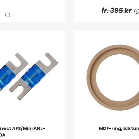
fr. 395 kr
(3)
ect AFS/Mini ANL-
MDF-ring, 6.5 tu
60A