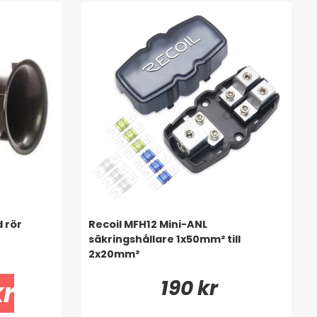
 rör
Recoil MFH12 Mini-ANL
säkringshållare 1x50mm² till
2x20mm²
190 kr
kr