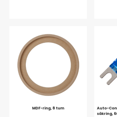
MDF-ring, 8 tum
Auto-Conn
säkring, 