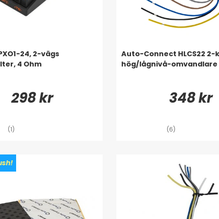
PXO1-24, 2-vägs
Auto-Connect HLCS22 2-k
ilter, 4 Ohm
hög/lågnivå-omvandlare
298 kr
348 kr
(1)
(6)
sh!