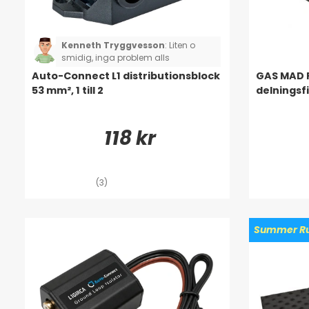
Kenneth Tryggvesson
:
Liten o
smidig, inga problem alls
Auto-Connect L1 distributionsblock
GAS MAD 
53 mm², 1 till 2
delningsf
118 kr
(3)
Summer Ru