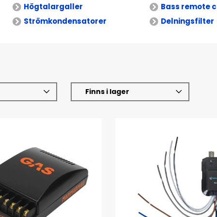
Högtalargaller
Bass remote c
Strömkondensatorer
Delningsfilter
Finns i lager