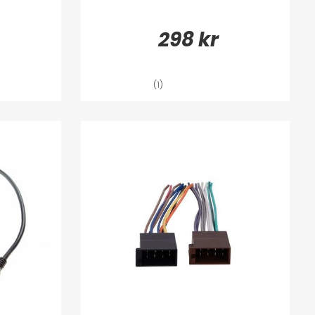
svåråtkomliga skrymslena.
298 kr
(1)