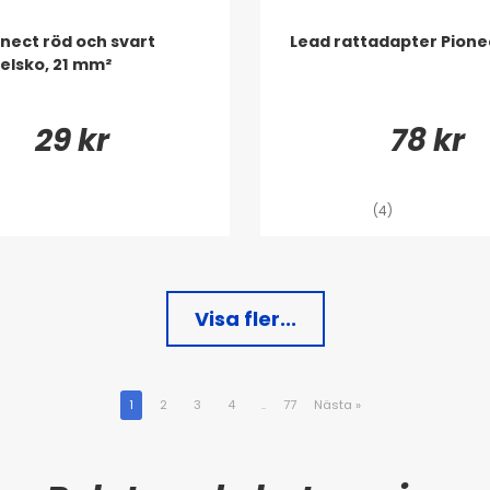
ect röd och svart
Lead rattadapter Pion
elsko, 21 mm²
29 kr
78 kr
(4)
Visa fler...
1
2
3
4
..
77
Nästa
»