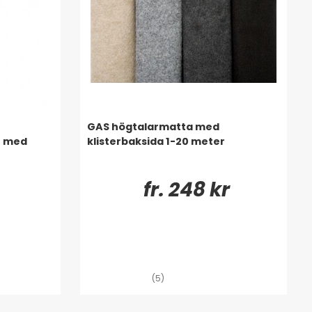
GAS högtalarmatta med
e med
klisterbaksida 1-20 meter
fr. 248 kr
(5)