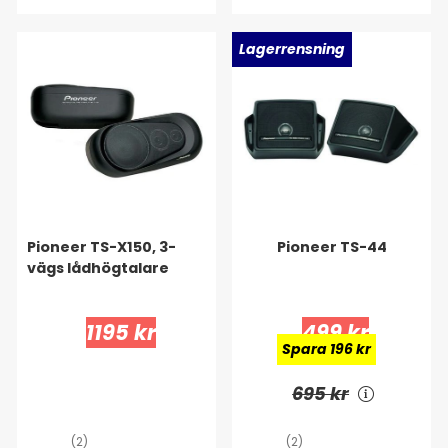
Lagerrensning
Pioneer TS-X150, 3-
Pioneer TS-44
vägs lådhögtalare
1195 kr
499 kr
Spara 196 kr
695 kr
(2)
(2)