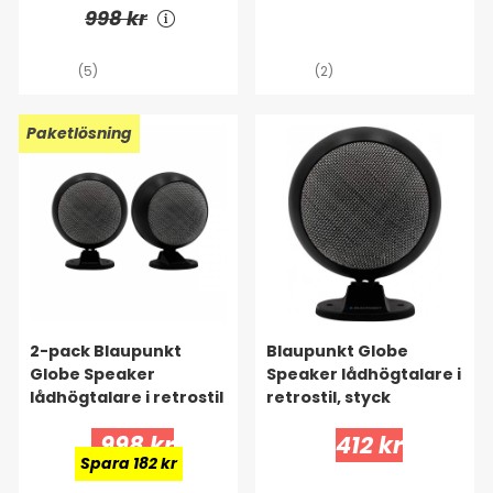
998 kr
(5)
(2)
Paketlösning
2-pack Blaupunkt
Blaupunkt Globe
Globe Speaker
Speaker lådhögtalare i
lådhögtalare i retrostil
retrostil, styck
998 kr
412 kr
Spara 182 kr