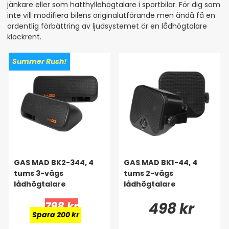
jänkare eller som hatthyllehögtalare i sportbilar. För dig som
inte vill modifiera bilens originalutförande men ändå få en
ordentlig förbättring av ljudsystemet är en lådhögtalare
klockrent.
Summer Rush!
GAS MAD BK2-344, 4
GAS MAD BK1-44, 4
tums 3-vägs
tums 2-vägs
lådhögtalare
lådhögtalare
798 kr
498 kr
Spara 200 kr