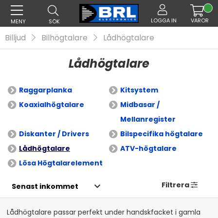
LOGGA IN
VAROR
MENY
SÖK
Billjud
Bilhögtalare
Lådhögtalare
Lådhögtalare
Raggarplanka
Kitsystem
Koaxialhögtalare
Midbasar /
Mellanregister
Diskanter / Drivers
Bilspecifika högtalare
Lådhögtalare
ATV-högtalare
Lösa Högtalarelement
Filtrera
Lådhögtalare passar perfekt under handskfacket i gamla