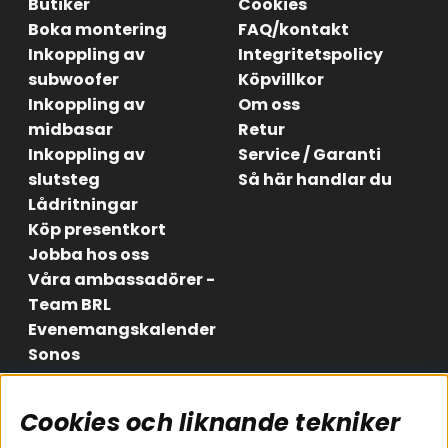
Butiker
Cookies
Boka montering
FAQ/kontakt
Inkoppling av
Integritetspolicy
subwoofer
Köpvillkor
Inkoppling av
Om oss
midbasar
Retur
Inkoppling av
Service / Garanti
slutsteg
Så här handlar du
Lådritningar
Köp presentkort
Jobba hos oss
Våra ambassadörer -
Team BRL
Evenemangskalender
Sonos
Cookies och liknande tekniker
Områden
Följ oss