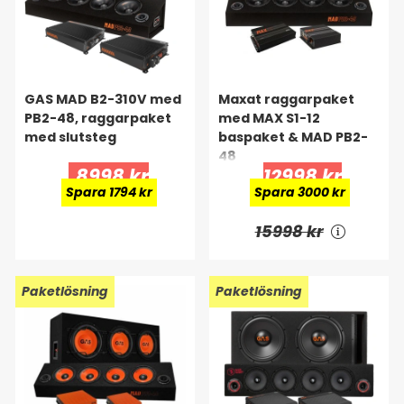
GAS MAD B2-310V med
Maxat raggarpaket
PB2-48, raggarpaket
med MAX S1-12
med slutsteg
baspaket & MAD PB2-
48
8998 kr
12998 kr
Spara 1794 kr
Spara 3000 kr
15998 kr
Paketlösning
Paketlösning