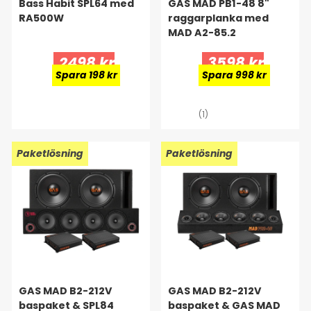
Bass Habit SPL64 med
GAS MAD PB1-48 8"
RA500W
raggarplanka med
MAD A2-85.2
2498 kr
3598 kr
Spara 198 kr
Spara 998 kr
(1)
Paketlösning
Paketlösning
GAS MAD B2-212V
GAS MAD B2-212V
baspaket & SPL84
baspaket & GAS MAD