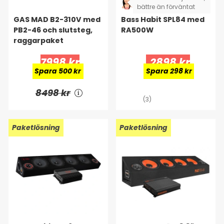
bättre än förväntat
GAS MAD B2-310V med
Bass Habit SPL84 med
PB2-46 och slutsteg,
RA500W
raggarpaket
7998 kr
2898 kr
Spara 500 kr
Spara 298 kr
8498 kr
(3)
Paketlösning
Paketlösning