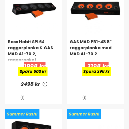
Bass Habit SPL64
GAS MAD PB1-48 8"
raggarplanka & GAS
raggarplanka med
MAD A1-70.2,
MAD A1-70.2
raggarpaket
1998 kr
3198 kr
Spara 500 kr
Spara 398 kr
2498 kr
(1)
(1)
Summer Rush!
Summer Rush!