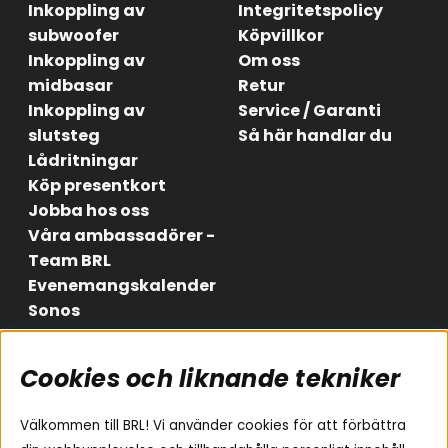
Inkoppling av
Integritetspolicy
subwoofer
Köpvillkor
Inkoppling av
Om oss
midbasar
Retur
Inkoppling av
Service / Garanti
slutsteg
Så här handlar du
Lådritningar
Köp presentkort
Jobba hos oss
Våra ambassadörer -
Team BRL
Evenemangskalender
Sonos
Cookies och liknande tekniker
Områden
Följ oss
Instagram
Billjud
Välkommen till BRL! Vi använder cookies för att förbättra
Hemmaljud