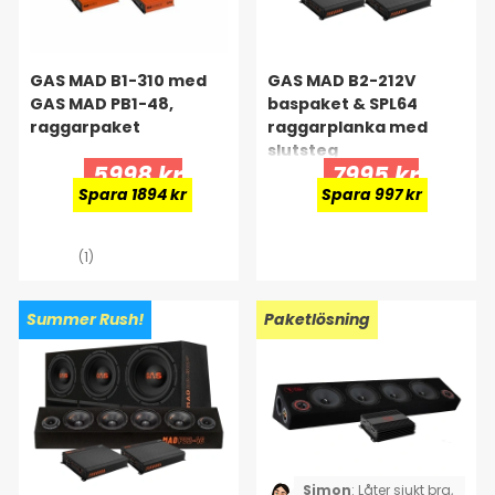
GAS MAD B1-310 med
GAS MAD B2-212V
GAS MAD PB1-48,
baspaket & SPL64
raggarpaket
raggarplanka med
slutsteg
5998 kr
7995 kr
Spara 1894 kr
Spara 997 kr
(1)
Summer Rush!
Paketlösning
Simon
:
Låter sjukt bra,