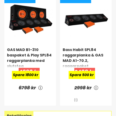
GAS MAD B1-310
Bass Habit SPL84
baspaket & Play SPL84
raggarplanka & GAS
raggarplanka med
MAD A1-70.2,
slutsteg
raggarpaket
4998 kr
2498 kr
Spara 1800 kr
Spara 500 kr
6798 kr
2998 kr
(1)
Paketlösning