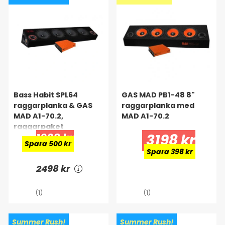
Bass Habit SPL64
GAS MAD PB1-48 8"
raggarplanka & GAS
raggarplanka med
MAD A1-70.2,
MAD A1-70.2
raggarpaket
1998 kr
3198 kr
Spara 500 kr
Spara 398 kr
2498 kr
(1)
(1)
Summer Rush!
Summer Rush!