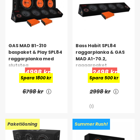
GAS MAD B1-310
Bass Habit SPL84
baspaket & Play SPL84
raggarplanka & GAS
raggarplanka med
MAD A1-70.2,
slutsteg
raggarpaket
4998 kr
2498 kr
Spara 1800 kr
Spara 500 kr
6798 kr
2998 kr
(1)
Paketlösning
Summer Rush!