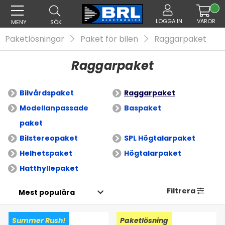
LOGGA IN
VAROR
MENY
SÖK
Paketlösningar
Paket för bilen
Raggarpaket
Raggarpaket
Bilvårdspaket
Raggarpaket
Modellanpassade
Baspaket
paket
Bilstereopaket
SPL Högtalarpaket
Helhetspaket
Högtalarpaket
Hatthyllepaket
Filtrera
Summer Rush!
Paketlösning