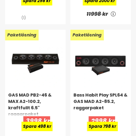
Spara 298 kr
Spara 2000 kr
11998 kr
(1)
Paketlösning
Paketlösning
GAS MAD PB2-46 &
Bass Habit Play SPL64 &
MAX A2-100.2,
GAS MAD A2-85.2,
kraftfullt 6.5"
raggarpaket
raggarpaket
3998 kr
2998 kr
Spara 498 kr
Spara 798 kr