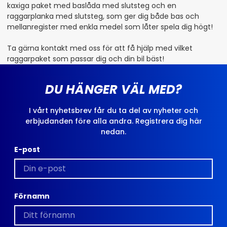
kaxiga paket med baslåda med slutsteg och en
raggarplanka med slutsteg, som ger dig både bas och
mellanregister med enkla medel som låter spela dig högt!
Ta gärna kontakt med oss för att få hjälp med vilket
raggarpaket som passar dig och din bil bäst!
DU HÄNGER VÄL MED?
I vårt nyhetsbrev får du ta del av nyheter och
erbjudanden före alla andra. Registrera dig här
nedan.
E-post
Förnamn