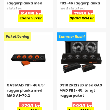
raggarplanka med
PB2-46 raggarplanka
slutsteg
med slutsteg
8495 kr
7998 kr
Spara 997 kr
Spara 1694 kr
Paketlösning
Summer Rush!
GAS MAD PB1-46 6.5"
DS18 ZR212LD med GAS
raggarplanka med
MAD PB2-48, tungt
MAD A1-70.2
raggarpaket
2798 kr
9998 kr