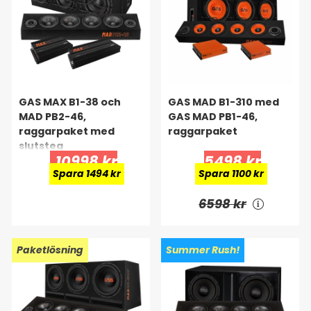
GAS MAX B1-38 och
GAS MAD B1-310 med
MAD PB2-46,
GAS MAD PB1-46,
raggarpaket med
raggarpaket
slutsteg
10998 kr
5498 kr
Spara 1494 kr
Spara 1100 kr
6598 kr
Paketlösning
Summer Rush!