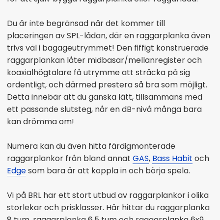
Du är inte begränsad när det kommer till
placeringen av SPL-lådan, där en raggarplanka även
trivs väl i bagageutrymmet! Den fiffigt konstruerade
raggarplankan låter midbasar/mellanregister och
koaxialhögtalare få utrymme att sträcka på sig
ordentligt, och därmed prestera så bra som möjligt.
Detta innebär att du ganska lätt, tillsammans med
ett passande slutsteg, når en dB-nivå många bara
kan drömma om!
Numera kan du även hitta färdigmonterade
raggarplankor från bland annat
GAS
,
Bass Habit
och
Edge
som bara är att koppla in och börja spela.
Vi på BRL har ett stort utbud av raggarplankor i olika
storlekar och prisklasser. Här hittar du raggarplanka
8 tum, raggarplanka 6.5 tum och raggarplanka 6x9