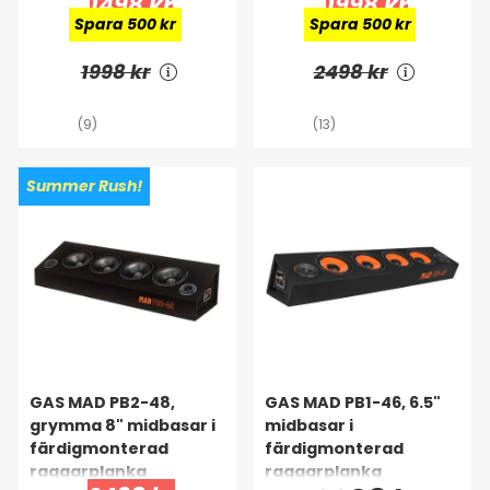
1498 kr
1998 kr
Spara 500 kr
Spara 500 kr
1998 kr
2498 kr
(9)
(13)
Summer Rush!
GAS MAD PB2-48,
GAS MAD PB1-46, 6.5"
grymma 8" midbasar i
midbasar i
färdigmonterad
färdigmonterad
raggarplanka
raggarplanka