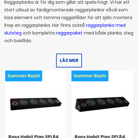
Raggarplanka är för dig som gillar att spela högt. Vi har ett
stort utbud av färdigmonterade raggarplankor såväl som
lösa element och tomma raggarlådor för att själv montera
ihop en raggarplanka. Här finns också
raggarplanka med
slutsteg
och kompletta
raggarpaket
med både planka, steg
och baslåda.
LÄS MER
Summer Rush!
Summer Rush!
Bass Habit Play SPL64,
Bass Habit Play SPL84,