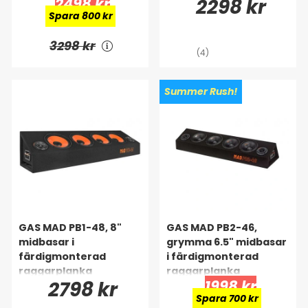
2498 kr
2298 kr
Spara 800 kr
3298 kr
(4)
Summer Rush!
GAS MAD PB1-48, 8"
GAS MAD PB2-46,
midbasar i
grymma 6.5" midbasar
färdigmonterad
i färdigmonterad
raggarplanka
raggarplanka
2798 kr
1998 kr
Spara 700 kr