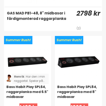
2798 kr
GAS MAD PB1-48, 8" midbasar i
färdigmonterad raggarplanka
(2)
Summer Rush!
Summer Rush!
Henrik
:
Har den i min
raggarbil. Spelar på
bra med 400w Bass
Bass Habit Play SPL64,
Bass Habit Play SPL84,
habit slutsteg till.
raggarplanka med 6.5"
raggarplanka med 8"
midbasar
midbasar