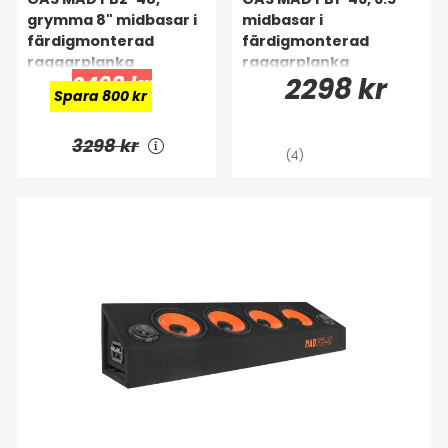
grymma 8" midbasar i
midbasar i
färdigmonterad
färdigmonterad
raggarplanka
raggarplanka
2498 kr
2298 kr
Spara 800 kr
3298 kr
(4)