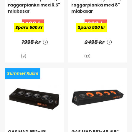
raggarplanka med 6.5"
raggarplanka med 8"
midbasar
midbasar
1498 kr
1998 kr
Spara 500 kr
Spara 500 kr
1998 kr
2498 kr
(9)
(13)
Summer Rush!
GAS MAD PB2-48,
GAS MAD PB1-46, 6.5"