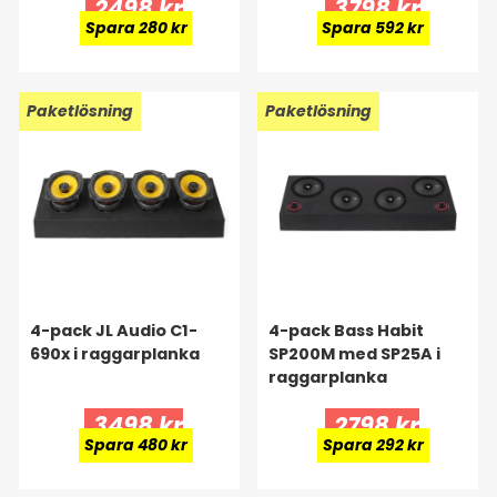
2498 kr
3798 kr
Spara 280 kr
Spara 592 kr
Paketlösning
Paketlösning
4-pack JL Audio C1-
4-pack Bass Habit
690x i raggarplanka
SP200M med SP25A i
raggarplanka
3498 kr
2798 kr
Spara 480 kr
Spara 292 kr