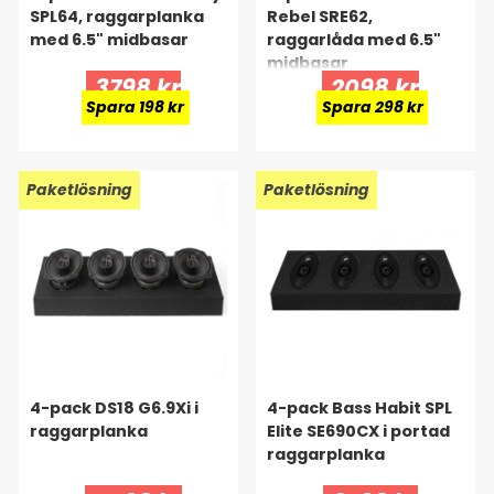
SPL64, raggarplanka
Rebel SRE62,
med 6.5" midbasar
raggarlåda med 6.5"
midbasar
3798 kr
2098 kr
Spara 198 kr
Spara 298 kr
Paketlösning
Paketlösning
4-pack DS18 G6.9Xi i
4-pack Bass Habit SPL
raggarplanka
Elite SE690CX i portad
raggarplanka