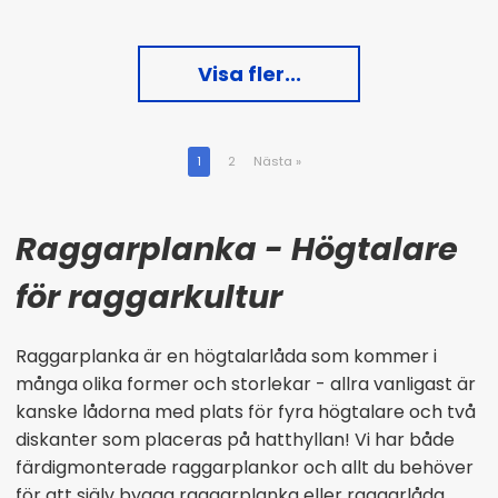
Visa fler...
1
2
Nästa
»
Raggarplanka - Högtalare
för raggarkultur
Raggarplanka är en högtalarlåda som kommer i
många olika former och storlekar - allra vanligast är
kanske lådorna med plats för fyra högtalare och två
diskanter som placeras på hatthyllan! Vi har både
färdigmonterade raggarplankor och allt du behöver
för att själv bygga raggarplanka eller raggarlåda.