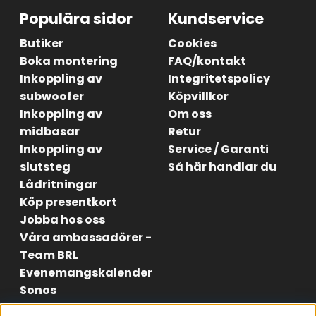
Populära sidor
Kundservice
Butiker
Cookies
Boka montering
FAQ/kontakt
Inkoppling av
Integritetspolicy
subwoofer
Köpvillkor
Inkoppling av
Om oss
midbasar
Retur
Inkoppling av
Service / Garanti
slutsteg
Så här handlar du
Lådritningar
Köp presentkort
Jobba hos oss
Våra ambassadörer -
Team BRL
Evenemangskalender
Sonos