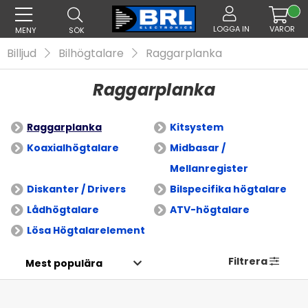
LOGGA IN
VAROR
MENY
SÖK
Billjud
Bilhögtalare
Raggarplanka
Raggarplanka
Raggarplanka
Kitsystem
Koaxialhögtalare
Midbasar /
Mellanregister
Diskanter / Drivers
Bilspecifika högtalare
Lådhögtalare
ATV-högtalare
Lösa Högtalarelement
Filtrera