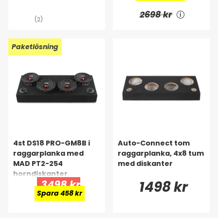
2698 kr
(2)
Paketlösning
4st DS18 PRO-GM8B i
Auto-Connect tom
raggarplanka med
raggarplanka, 4x8 tum
MAD PT2-254
med diskanter
horndiskanter
3498 kr
1498 kr
Spara 458 kr