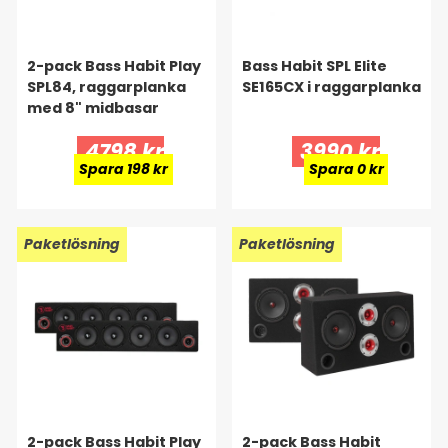
2-pack Bass Habit Play
Bass Habit SPL Elite
SPL84, raggarplanka
SE165CX i raggarplanka
med 8" midbasar
4798 kr
3990 kr
Spara 198 kr
Spara 0 kr
Paketlösning
Paketlösning
2-pack Bass Habit Play
2-pack Bass Habit