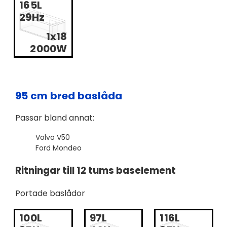
165L
29Hz
1x18
2000W
95 cm bred baslåda
Passar bland annat:
Volvo V50
Ford Mondeo
Ritningar till 12 tums baselement
Portade baslådor
100L
97L
116L