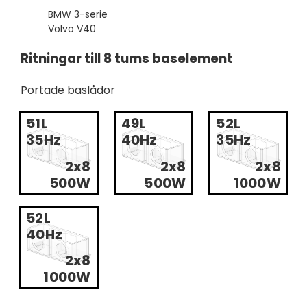
BMW 3-serie
Volvo V40
Ritningar till 8 tums baselement
Portade baslådor
51L
49L
52L
35Hz
40Hz
35Hz
2x8
2x8
2x8
500W
500W
1000W
52L
40Hz
2x8
1000W