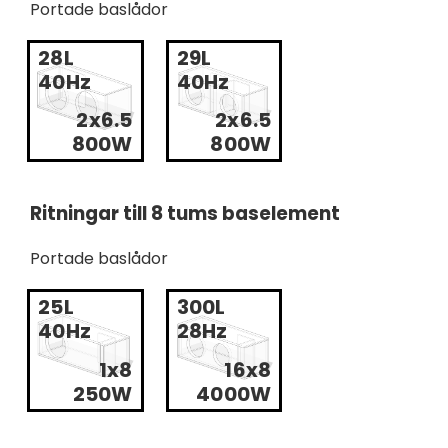
Portade baslådor
28L
29L
40Hz
40Hz
2x6.5
2x6.5
800W
800W
Ritningar till 8 tums baselement
Portade baslådor
25L
300L
40Hz
28Hz
1x8
16x8
250W
4000W