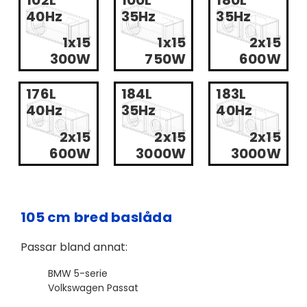
40Hz
35Hz
35Hz
1x15
1x15
2x15
300W
750W
600W
176L
184L
183L
40Hz
35Hz
40Hz
2x15
2x15
2x15
600W
3000W
3000W
105 cm bred baslåda
Passar bland annat:
BMW 5-serie
Volkswagen Passat