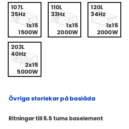
107L
110L
120L
35Hz
33Hz
34Hz
1x15
1x15
1x15
1500W
2000W
2000W
203L
40Hz
2x15
5000W
Övriga storlekar på baslåda
Ritningar till 6.5 tums baselement