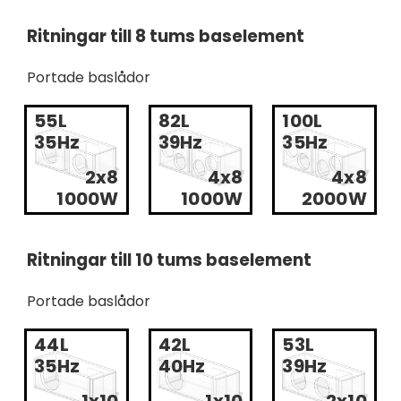
Ritningar till 8 tums baselement
Portade baslådor
55L
82L
100L
35Hz
39Hz
35Hz
2x8
4x8
4x8
1000W
1000W
2000W
Ritningar till 10 tums baselement
Portade baslådor
44L
42L
53L
35Hz
40Hz
39Hz
1x10
1x10
2x10