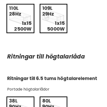
110L
109L
28Hz
29Hz
1x15
1x15
2500W
5000W
Ritningar till högtalarlåda
Ritningar till 6.5 tums högtalarelement
Portade högtalarlådor
38L
80L
90Hz
90Hz