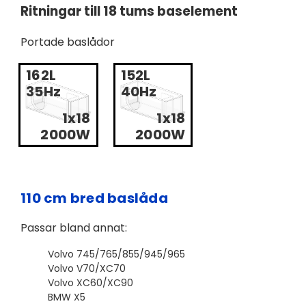
Ritningar till 18 tums baselement
Portade baslådor
162L
152L
35Hz
40Hz
1x18
1x18
2000W
2000W
110 cm bred baslåda
Passar bland annat:
Volvo 745/765/855/945/965
Volvo V70/XC70
Volvo XC60/XC90
BMW X5