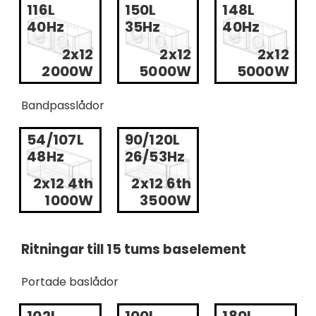
116L
150L
148L
40Hz
35Hz
40Hz
2x12
2x12
2x12
2000W
5000W
5000W
Bandpasslådor
54/107L
90/120L
48Hz
26/53Hz
2x12 4th
2x12 6th
1000W
3500W
Ritningar till 15 tums baselement
Portade baslådor
102L
100L
180L