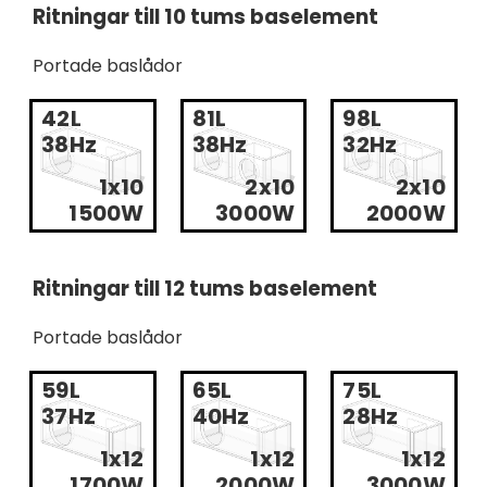
Ritningar till 10 tums baselement
Portade baslådor
42L
81L
98L
38Hz
38Hz
32Hz
1x10
2x10
2x10
1500W
3000W
2000W
Ritningar till 12 tums baselement
Portade baslådor
59L
65L
75L
37Hz
40Hz
28Hz
1x12
1x12
1x12
1700W
2000W
3000W