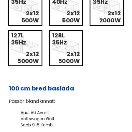
35Hz
40Hz
35Hz
2x12
2x12
2x12
500W
500W
2000W
127L
128L
35Hz
35Hz
2x12
2x12
5000W
5000W
100 cm bred baslåda
Passar bland annat:
Audi A6 Avant
Volkswagen Golf
Saab 9-5 Kombi