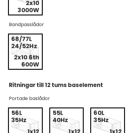
2x10
3000W
Bandpasslådor
68/77L
24/52Hz
2x10 6th
600W
Ritningar till 12 tums baselement
Portade baslådor
56L
55L
60L
35Hz
40Hz
35Hz
1x12
1x12
1x12