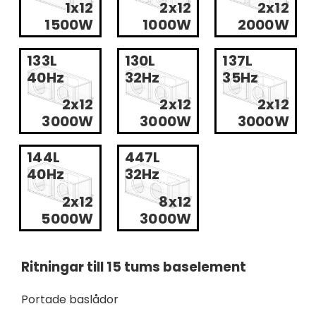
1x12
2x12
2x12
1500W
1000W
2000W
133L
130L
137L
40Hz
32Hz
35Hz
2x12
2x12
2x12
3000W
3000W
3000W
144L
447L
40Hz
32Hz
2x12
8x12
5000W
3000W
Ritningar till 15 tums baselement
Portade baslådor