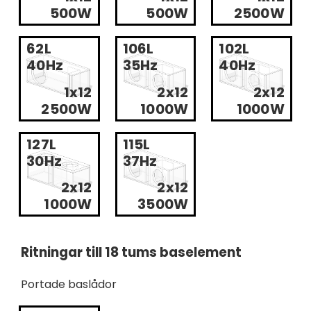
500W
500W
2500W
62L
106L
102L
40Hz
35Hz
40Hz
1x12
2x12
2x12
2500W
1000W
1000W
127L
115L
30Hz
37Hz
2x12
2x12
1000W
3500W
Ritningar till 18 tums baselement
Portade baslådor