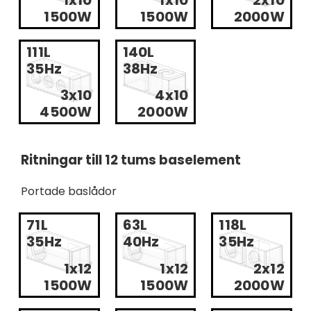
1500W
1500W
2000W
111L
140L
35Hz
38Hz
3x10
4x10
4500W
2000W
Ritningar till 12 tums baselement
Portade baslådor
71L
63L
118L
35Hz
40Hz
35Hz
1x12
1x12
2x12
1500W
1500W
2000W