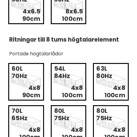
4x6.5
8x6.5
90cm
100cm
Ritningar till 8 tums högtalarelement
Portade högtalarlådor
60L
54L
63L
70Hz
84Hz
80Hz
4x8
4x8
4x8
90cm
100cm
100cm
70L
80L
80L
65Hz
75Hz
75Hz
4x8
4x8
4x8