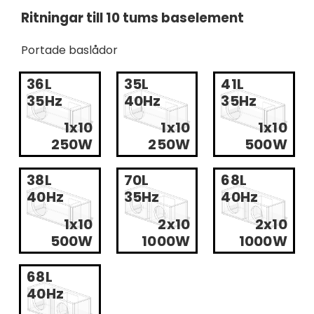
Ritningar till 10 tums baselement
Portade baslådor
36L
35L
41L
35Hz
40Hz
35Hz
1x10
1x10
1x10
250W
250W
500W
38L
70L
68L
40Hz
35Hz
40Hz
1x10
2x10
2x10
500W
1000W
1000W
68L
40Hz