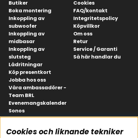
Butiker
Cookies
Boka montering
FAQ/kontakt
Inkoppling av
Integritetspolicy
subwoofer
Köpvillkor
Inkoppling av
Om oss
midbasar
Retur
Inkoppling av
Service / Garanti
slutsteg
Så här handlar du
Lådritningar
Köp presentkort
Jobba hos oss
Våra ambassadörer -
Team BRL
Evenemangskalender
Sonos
Cookies och liknande tekniker
Områden
Följ oss