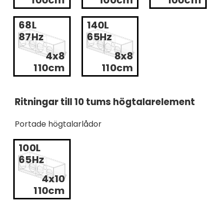
100cm
100cm
100cm
68L
140L
87Hz
65Hz
4x8
8x8
110cm
110cm
Ritningar till 10 tums högtalarelement
Portade högtalarlådor
100L
65Hz
4x10
110cm