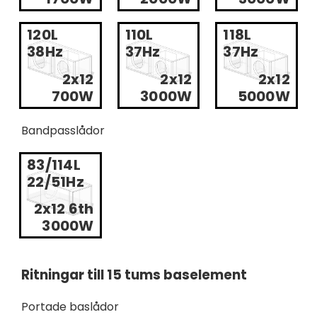
120L
110L
118L
38Hz
37Hz
37Hz
2x12
2x12
2x12
700W
3000W
5000W
Bandpasslådor
83/114L
22/51Hz
2x12 6th
3000W
Ritningar till 15 tums baselement
Portade baslådor