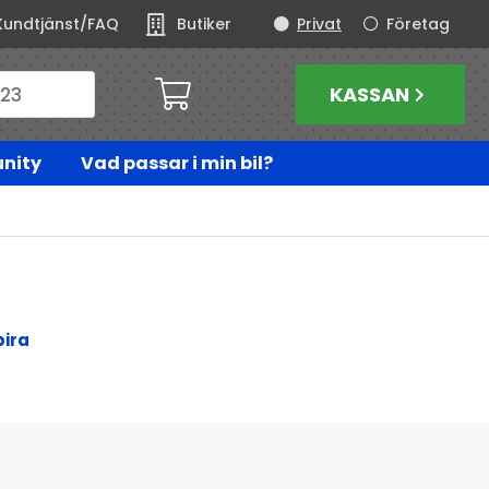
Kundtjänst/FAQ
Butiker
Privat
Företag
KASSAN
nity
Vad passar i min bil?
ira