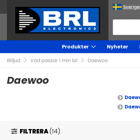
Sverige
Produkter
Nyheter
Billjud
Vad passar i min bil
Daewoo
Daewoo
Daewo
Daew
FILTRERA
(14)