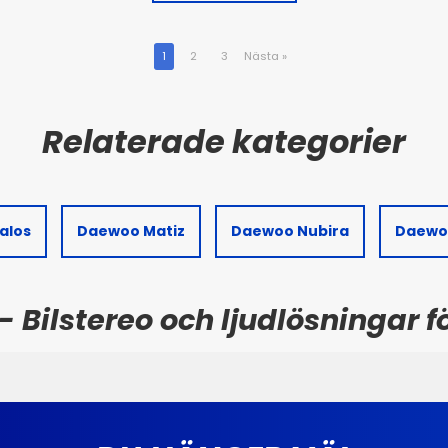
1
2
3
Nästa
»
alos
Daewoo Matiz
Daewoo Nubira
Daewo
Bilstereo och ljudlösningar fö