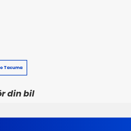
o Tacuma
r din bil