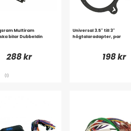
gsram Multiram
Universal 3.5" till 3"
ka bilar Dubbeldin
högtalaradapter, par
288 kr
198 kr
(1)