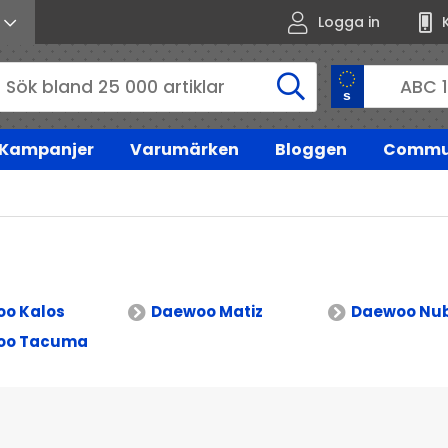
Logga in
Kampanjer
Varumärken
Bloggen
Commu
o Kalos
Daewoo Matiz
Daewoo Nub
oo Tacuma