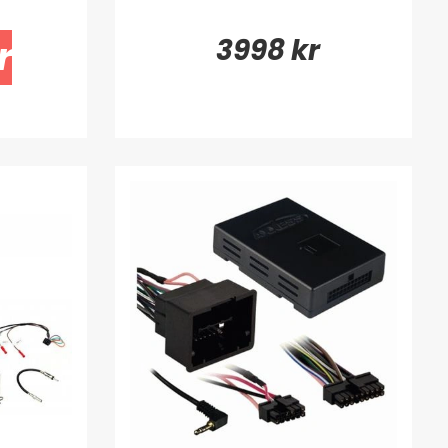
3998 kr
r