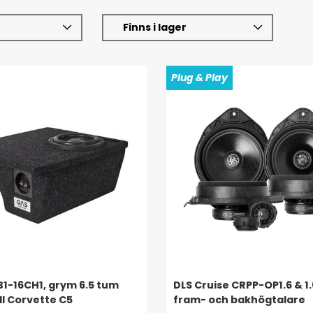
Finns i lager
Plug & Play
1-16CH1, grym 6.5 tum
DLS Cruise CRPP-OP1.6 & 1
ll Corvette C5
fram- och bakhögtalare