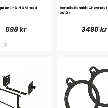
gsram 1-DIN GM med
Installationskit Chevrolet
2013 >
598 kr
3498 kr
(1)