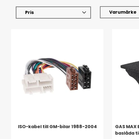
Varumärke
Pris
ISO-kabel till GM-bilar 1988-2004
GAS MAX B
baslåda ti