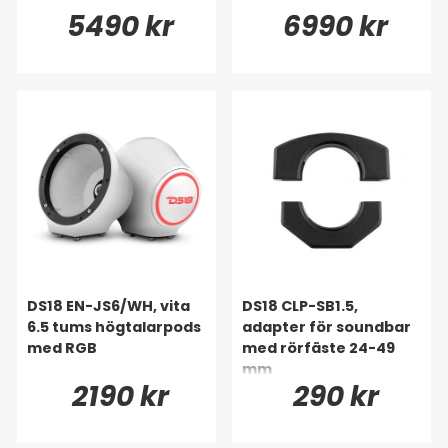
5490 kr
6990 kr
DS18 EN-JS6/WH, vita
DS18 CLP-SB1.5,
6.5 tums högtalarpods
adapter för soundbar
med RGB
med rörfäste 24-49
mm
2190 kr
290 kr