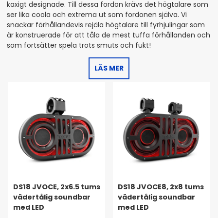
kaxigt designade. Till dessa fordon krävs det högtalare som
ser lika coola och extrema ut som fordonen själva. Vi
snackar förhållandevis rejäla högtalare till fyrhjulingar som
är konstruerade för att tåla de mest tuffa förhållanden och
som fortsätter spela trots smuts och fukt!
LÄS MER
DS18 JVOCE, 2x6.5 tums
DS18 JVOCE8, 2x8 tums
vädertålig soundbar
vädertålig soundbar
med LED
med LED