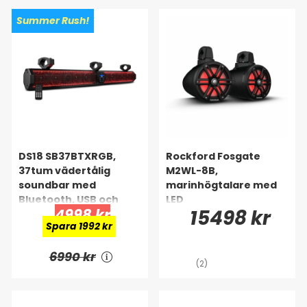
Summer Rush!
DS18 SB37BTXRGB,
Rockford Fosgate
37tum vädertålig
M2WL-8B,
soundbar med
marinhögtalare med
Bluetooth, USB och
LED
4998 kr
15498 kr
RGB
Spara 1992 kr
6990 kr
(2)