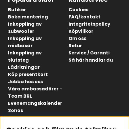
Butiker
Cookies
Boka montering
FAQ/kontakt
Inkoppling av
Integritetspolicy
subwoofer
Köpvillkor
Inkoppling av
Om oss
midbasar
Retur
Inkoppling av
Service / Garanti
slutsteg
Så här handlar du
Lådritningar
Köp presentkort
Jobba hos oss
Våra ambassadörer -
Team BRL
Evenemangskalender
Sonos