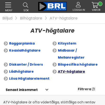
LOGGA IN
VAROR
MENY
SÖK
Billjud
Bilhögtalare
ATV-högtalare
ATV-högtalare
Raggarplanka
Kitsystem
Koaxialhögtalare
Midbasar /
Mellanregister
Diskanter / Drivers
Bilspecifika högtalare
Lådhögtalare
ATV-högtalare
Lösa Högtalarelement
Filtrera
ATV-högtalare är ofta vädertåliga, stöttåliga och rentav