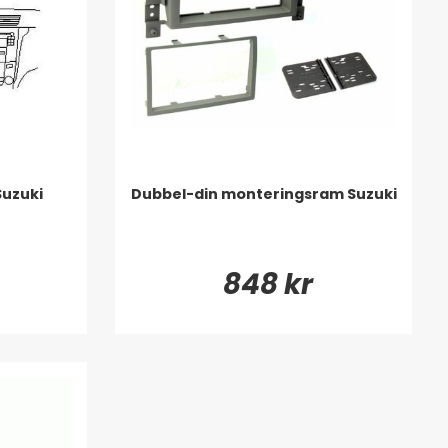
Suzuki
Dubbel-din monteringsram Suzuki
848 kr