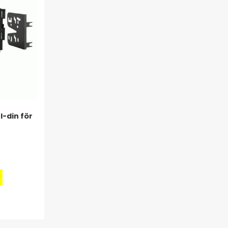
-din för
r