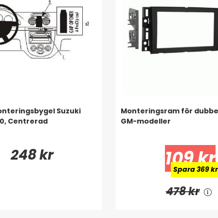
onteringsbygel Suzuki
Monteringsram för dubbel
0, Centrerad
GM-modeller
248 kr
109 kr
Spara 369 k
478 kr