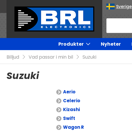
Sverige
Produkter
Nyheter
Billjud
Vad passar i min bil
Suzuki
Suzuki
Aerio
Celerio
Kizashi
Swift
Wagon R