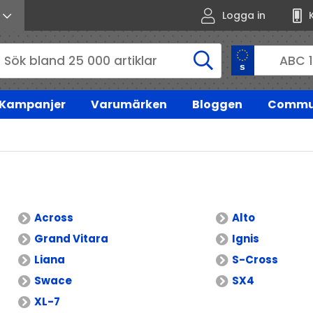
Logga in
Kampanjer
Varumärken
Bloggen
Commu
Across
Alto
Grand Vitara
Ignis
Liana
S-Cross
Swace
SX4
XL-7