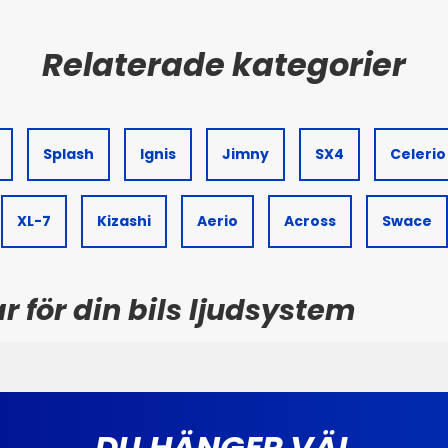
Splash
Ignis
Jimny
SX4
Celerio
XL-7
Kizashi
Aerio
Across
Swace
r för din bils ljudsystem
DU HÄNGER VÄL