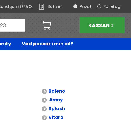
Kundtjänst/FAQ
Butiker
Privat
Företag
KASSAN
nity
Vad passar i min bil?
Baleno
Jimny
Splash
Vitara