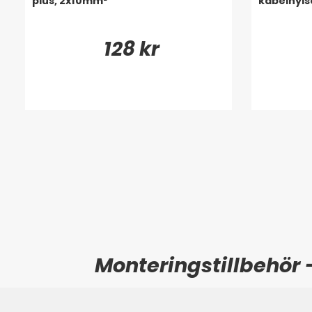
plus, 2x10mm²
kabelhyls
128 kr
Monteringstillbehör 