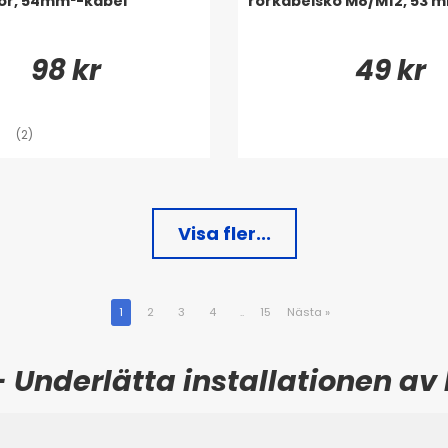
or, 54mm²-kabel
rörkabelsko M8/M12, 53 
98 kr
49 kr
(2)
Visa fler...
1
2
3
4
..
15
Nästa
»
- Underlätta installationen av