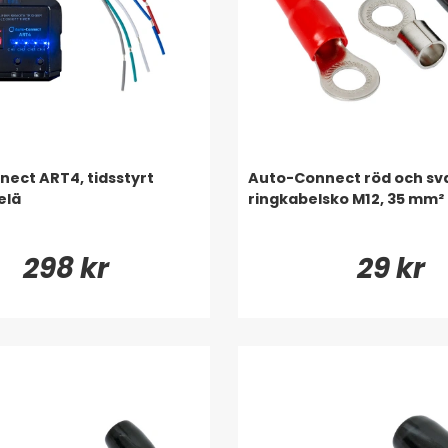
ect ART4, tidsstyrt
Auto-Connect röd och sv
elä
ringkabelsko M12, 35 mm²
298 kr
29 kr