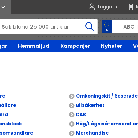
Logga in
gar
Hemmaljud
Kampanjer
Nyheter
V
re
Omkoningskit / Reservde
ållare
Bilsäkerhet
era
DAB
ionsblock
Hög/Lågnivå-omvandla
gsomvandlare
Merchandise