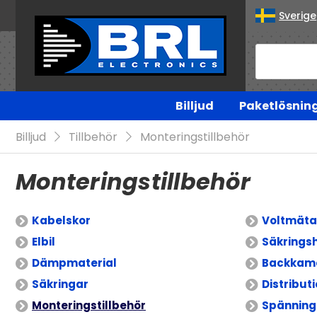
Sverige
Billjud
Paketlösnin
Billjud
Tillbehör
Monteringstillbehör
Monteringstillbehör
Kabelskor
Voltmäta
Elbil
Säkringsh
Dämpmaterial
Backkam
Säkringar
Distribut
Monteringstillbehör
Spännin