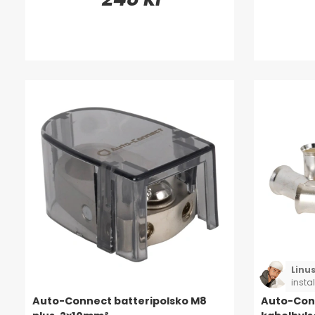
Linu
insta
slang
Auto-Connect batteripolsko M8
Auto-Con