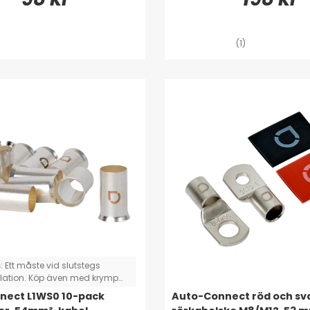
(1)
s
:
Ett måste vid slutstegs
llation. Köp även med krymp
 så blir det väldigt snyggt!
nect L1WS0 10-pack
Auto-Connect röd och sv