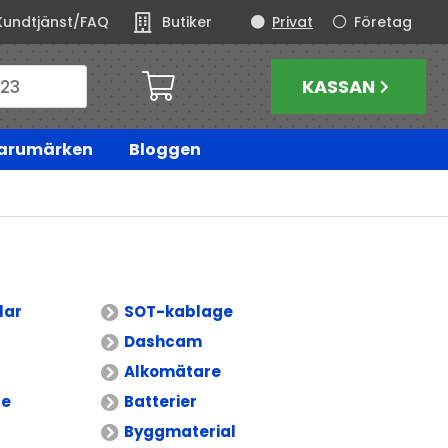
Kundtjänst/FAQ
Butiker
Privat
Företag
KASSAN
arumärken
Bloggen
lar
SOT-kablage
Dashcam
Alkomätare
re
Batterier
Byggmaterial