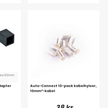
 köra 50mm
dapter
Auto-Connect 10-pack kabelhylsor,
10mm²-kabel
38 kr