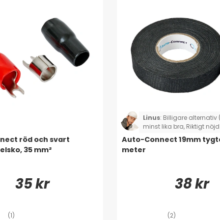
Linus
:
Billigare alternati
minst lika bra, Riktigt nö
köpa mängder!
ect röd och svart
Auto-Connect 19mm tygte
elsko, 35 mm²
meter
35 kr
38 kr
(1)
(2)