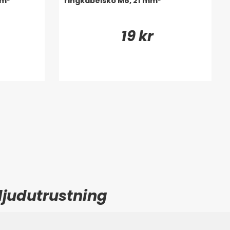
mm²
ringkabelsko M8, 21 mm²
19 kr
 ljudutrustning