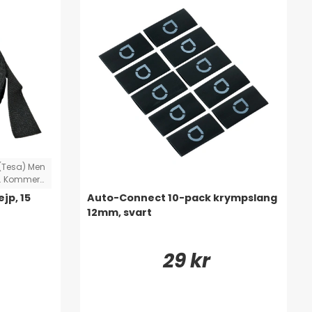
v (Tesa) Men
jd. Kommer
jp, 15
Auto-Connect 10-pack krympslang
12mm, svart
29 kr