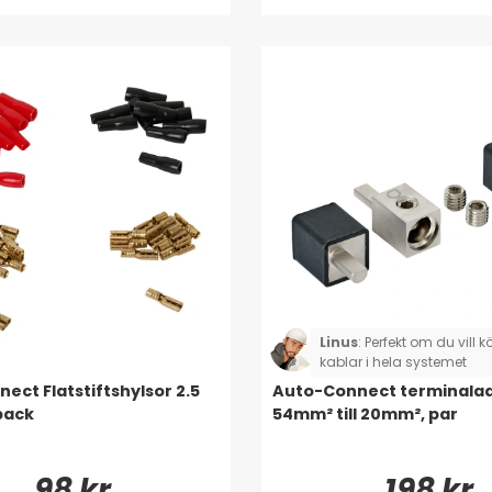
Linus
:
Perfekt om du vill
kablar i hela systemet
ect Flatstiftshylsor 2.5
Auto-Connect terminala
pack
54mm² till 20mm², par
98 kr
198 kr