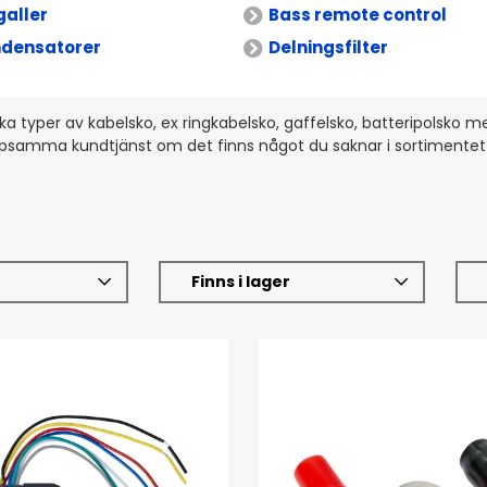
galler
Bass remote control
densatorer
Delningsfilter
olika typer av kabelsko, ex ringkabelsko, gaffelsko, batteripolsko 
älpsamma kundtjänst om det finns något du saknar i sortimentet s
Finns i lager