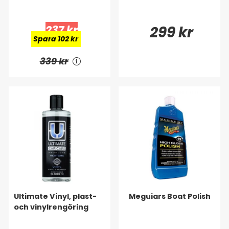
237 kr
299 kr
Spara 102 kr
339 kr
Ultimate Vinyl, plast-
Meguiars Boat Polish
och vinylrengöring