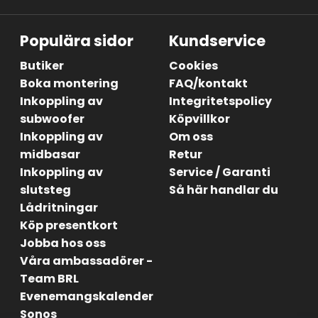
Populära sidor
Kundservice
Butiker
Cookies
Boka montering
FAQ/kontakt
Inkoppling av
Integritetspolicy
subwoofer
Köpvillkor
Inkoppling av
Om oss
midbasar
Retur
Inkoppling av
Service / Garanti
slutsteg
Så här handlar du
Lådritningar
Köp presentkort
Jobba hos oss
Våra ambassadörer -
Team BRL
Evenemangskalender
Sonos