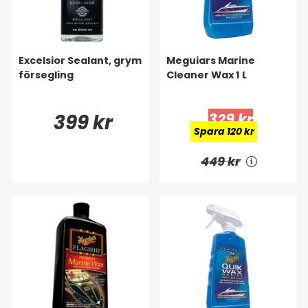
Excelsior Sealant, grym
Meguiars Marine
försegling
Cleaner Wax 1 L
399 kr
329 kr
Spara 120 kr
449 kr