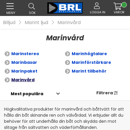
LOGGA IN
VAROR
MENY
SÖK
Billjud
Marint ljud
Marinvård
Marinvård
Marinstereo
Marinhögtalare
Marinbasar
Marinförstärkare
Marinpaket
Marint tillbehör
Marinvård
Filtrera
Högkvalitativa produkter för marinvård och båttvätt för att
hålla din båt skinande ren och välvårdad. Vi erbjuder allt du
behöver för att underhålla din båt och skydda den mot
slitage från saltvatten och väderförhållanden.