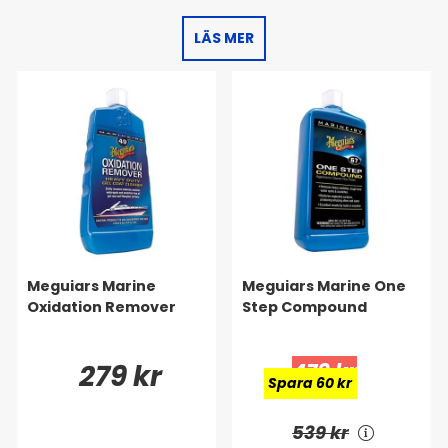
LÄS MER
Meguiars Marine
Meguiars Marine One
Oxidation Remover
Step Compound
279 kr
479 kr
Spara 60 kr
539 kr