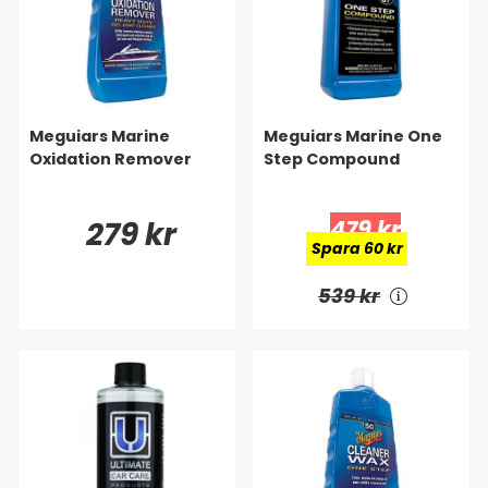
Meguiars Marine
Meguiars Marine One
Oxidation Remover
Step Compound
279 kr
479 kr
Spara 60 kr
539 kr