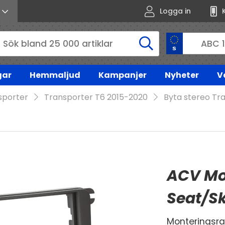
Logga in
gar
Hemmaljud
Kampanjer
Nyheter
V
sporter
Transporter T6 2015-2020
Byta stereo Tr
ACV Mo
Seat/S
Monteringsram