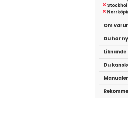
Stockho
Norrköp
Om varu
Du har ny
Liknande
Du kanske
Manuale
Rekommen