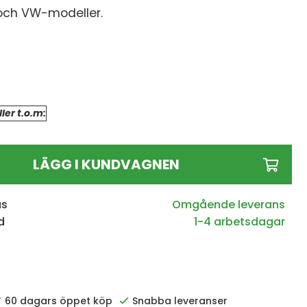
och VW-modeller.
ler t.o.m:
LÄGG I KUNDVAGNEN
us
d
1-4 arbetsdagar
5
60 dagars öppet köp
Snabba leveranser