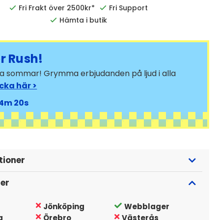
Fri Frakt över 2500kr*
Fri Support
Hämta i butik
 Rush!
bra sommar! Grymma erbjudanden på ljud i alla
icka här >
4
18
tioner
ger
Jönköping
Webblager
g
Örebro
Västerås