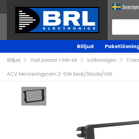
Sverige
Billjud
Paketlösnin
Billjud
Vad passar i min bil
Volkswagen
Tran
ACV Monteringsram 2-DIN Seat/Skoda/VW