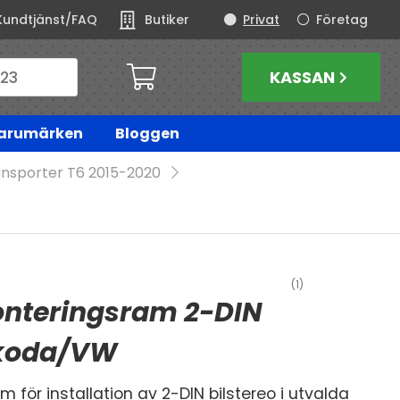
Kundtjänst/FAQ
Butiker
Privat
Företag
KASSAN
arumärken
Bloggen
ansporter T6 2015-2020
(1)
nteringsram 2-DIN
koda/VW
 för installation av 2-DIN bilstereo i utvalda