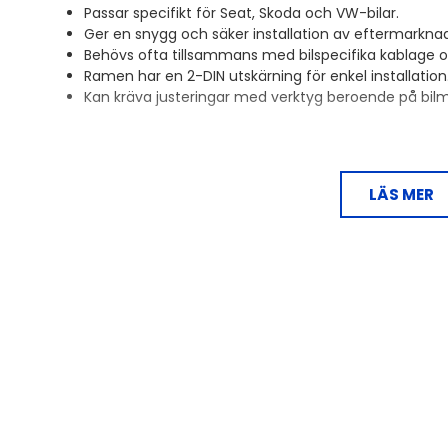
Passar specifikt för Seat, Skoda och VW-bilar.
Ger en snygg och säker installation av eftermarkna
Behövs ofta tillsammans med bilspecifika kablage o
Ramen har en 2-DIN utskärning för enkel installation
Kan kräva justeringar med verktyg beroende på bilm
Denna monteringsram är viktig eftersom många biltillver
huvudenheter som passar in i bilens instrumentpanel. 
LÄS MER
eftermarknadsradio är en monteringsram nödvändig. De
kablage, antennadaptrar, rattstyrningskablage och kam
installation.
Ramen är avsedd för 2-DIN installation och har mått
Den är kompatibel med följande bilmodeller:
Passar til
Seat Alhambra (7N) 10/2010 - 04/2015
Seat Leon (1P) 09/2005 - 03/2009
Seat Leon (1P) 04/2009 - 11/2012
Seat Toledo (NH) 03/2013 - 05/2015
Skoda Fabia (5J) 03/2007 - 04/2010