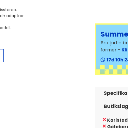
dsstereo.
ch adaptrar.
.
odell.
Summer
Bra ljud = 
kare installerar bilspecifika
former -
Kl
För att byta ut dessa enheter mot en
t kan även vara bra att ha bilspecifika
17
10
2
erainterfaces för en fullständig
en 113mm x 183mm.
l
Specifika
Butiksla
Karlstad
Götebor