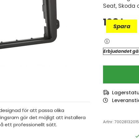
Seat, Skoda 
198
kr
Spara
Erbjudandet gäl
Lagerstat
Leveransti
esignad för att passa olika
ngsram gör det möjligt att installera
Artnr:
7002813201
å ett professionellt sätt.