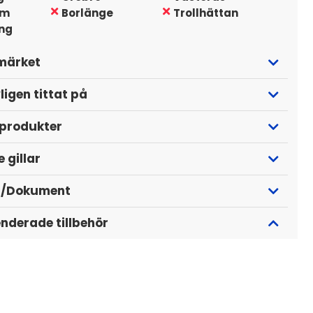
lm
Borlänge
Trollhättan
ing
märket
ligen tittat på
 produkter
 gillar
r/Dokument
derade tillbehör