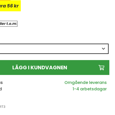
ara
56
kr
ler t.o.m:
LÄGG I KUNDVAGNEN
us
d
1-4 arbetsdagar
RT3