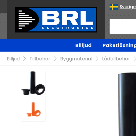
Sverige
Billjud
Paketlösnin
Billjud
Tillbehör
Byggmaterial
Lådtillbehör