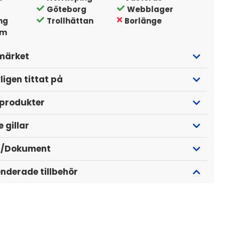
Göteborg
Webblager
ng
Trollhättan
Borlänge
lm
märket
ligen tittat på
 produkter
 gillar
r/Dokument
derade tillbehör