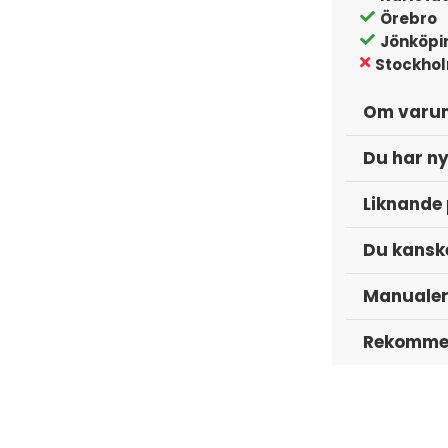
Örebro
Jönköpi
Stockho
Om varu
Du har ny
Liknande
Du kanske
Manuale
Rekommen