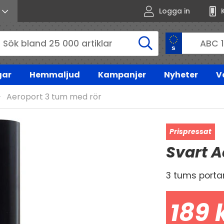
Logga in
gar
Hemmaljud
Kampanjer
Nyheter
V
Aeroport 3 tum med rör
Svart A
3 tums porta
189