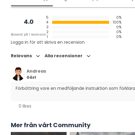
5
0%
4.0
4
100%
3
0%
2
0%
Baserat på 1 recension
1
0%
Logga in för att skriva en recension
Relevans
Alla recensioner
Andreas
Gäst
Förbättring vore en medföljande instruktion som förklarar
0 likes
Mer från vårt Community