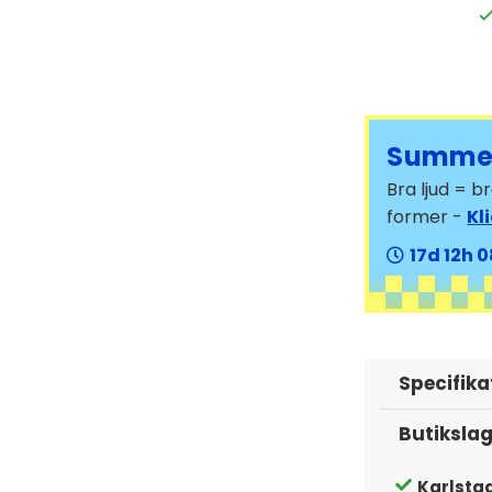
Summer
Bra ljud = 
former -
Kl
17
12
0
Specifika
Butiksla
Karlsta