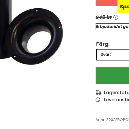
Sp
245 kr
Erbjudandet gäl
Färg:
Lagerstat
Leveransti
Artnr:
320AEROPO