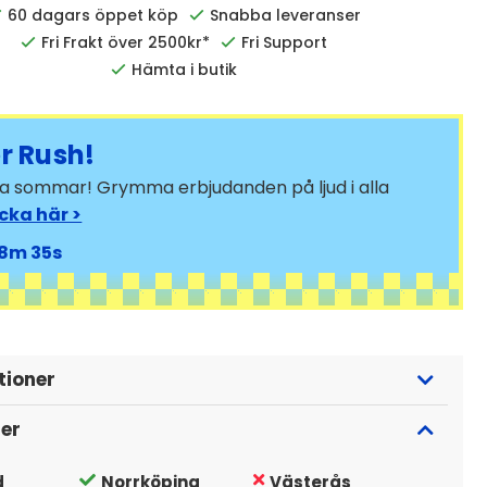
60 dagars öppet köp
Snabba leveranser
Fri Frakt över 2500kr*
Fri Support
Hämta i butik
 Rush!
bra sommar! Grymma erbjudanden på ljud i alla
icka här >
8
33
tioner
ger
d
Norrköping
Västerås