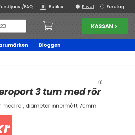
Kundtjänst/FAQ
Butiker
Privat
Företag
KASSAN
arumärken
Bloggen
(1)
eroport 3 tum med rör
r med rör, diameter innermått 70mm.
kr