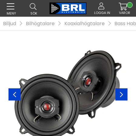
LOGGA IN
VAROR
MENY
SÖK
Billjud
Bilhögtalare
Koaxialhögtalare
Bass Hab