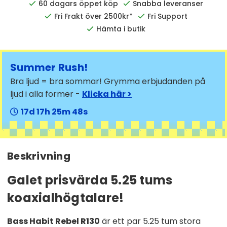
60 dagars öppet köp
Snabba leveranser
Fri Frakt över 2500kr*
Fri Support
Hämta i butik
Summer Rush!
Bra ljud = bra sommar! Grymma erbjudanden på
ljud i alla former -
Klicka här >
17
17
25
47
Beskrivning
Galet prisvärda 5.25 tums
koaxialhögtalare!
Bass Habit Rebel R130
är ett par 5.25 tum stora