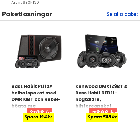
Artnr:
890R130
Paketlösningar
Bass Habit PL112A
Kenwood DMX129BT &
helhetspaket med
Bass Habit REBEL-
DMR10BT och Rebel-
högtalare,
högtalare
bilstereopaket
3198 kr
2898 kr
Spara 194 kr
Spara 588 kr