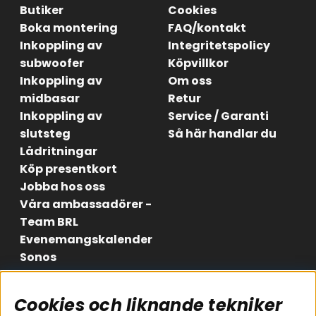
Butiker
Cookies
Boka montering
FAQ/kontakt
Inkoppling av
Integritetspolicy
subwoofer
Köpvillkor
Inkoppling av
Om oss
midbasar
Retur
Inkoppling av
Service / Garanti
slutsteg
Så här handlar du
Lådritningar
Köp presentkort
Jobba hos oss
Våra ambassadörer -
Team BRL
Evenemangskalender
Sonos
Cookies och liknande tekniker
Områden
Följ oss