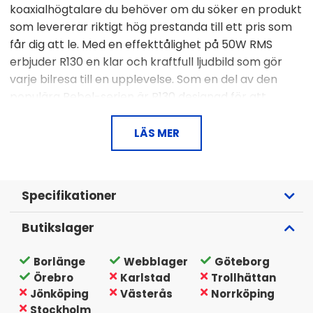
koaxialhögtalare du behöver om du söker en produkt
som levererar riktigt hög prestanda till ett pris som
får dig att le. Med en effekttålighet på 50W RMS
erbjuder R130 en klar och kraftfull ljudbild som gör
varje bilresa till en upplevelse. Som en del av den
populära Rebel-serien är R130 designad för att
matcha perfekt med andra komponenter i samma
serie.
LÄS MER
5.25-tums 2-vägs koaxialhögtalare
4 Ohm impedans
Frekvensomfång: 90-20.000 Hz
Specifikationer
50W RMS / 100W MAX
85 dB känslighet
Butikslager
Säljs i par
Borlänge
Webblager
Göteborg
Byggd för att prestera!
Örebro
Karlstad
Trollhättan
Bass Habit har tagit fram R130 för dig med en
Jönköping
Västerås
Norrköping
begränsad budget men stora ambitioner för bilens
Stockholm