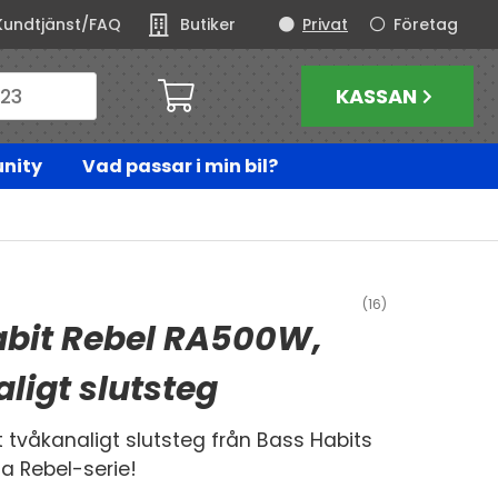
Kundtjänst/FAQ
Butiker
Privat
Företag
KASSAN
nity
Vad passar i min bil?
(16)
abit Rebel RA500W,
ligt slutsteg
t tvåkanaligt slutsteg från Bass Habits
a Rebel-serie!