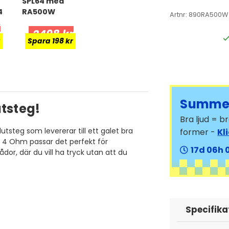
SPL64 med
4
RA500W
Artnr:
890RA500W
,
r
2498 kr
Spara 198 kr
Summer
utsteg!
Bra ljud = 
lutsteg som levererar till ett galet bra
former -
Kl
i 4 Ohm passar det perfekt för
17
06
or, där du vill ha tryck utan att du
Specifika