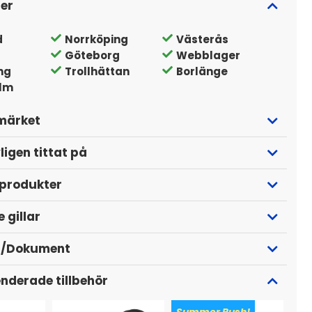
ger
d
Norrköping
Västerås
Göteborg
Webblager
ng
Trollhättan
Borlänge
lm
märket
ligen tittat på
 produkter
 gillar
r/Dokument
derade tillbehör