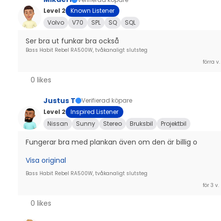
Level 2
Known Listener
Volvo
V70
SPL
SQ
SQL
Ser bra ut funkar bra också
Bass Habit Rebel RA500W, tvåkanaligt slutsteg
förra v.
0 likes
Justus T
Verifierad köpare
Level 2
Inspired Listener
Nissan
Sunny
Stereo
Bruksbil
Projektbil
Fungerar bra med plankan även om den är billig o
Visa original
Bass Habit Rebel RA500W, tvåkanaligt slutsteg
för 3 v
0 likes