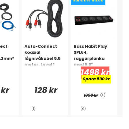
Summer Rush!
ect
Auto-Connect
Bass Habit Play
koaxial
SPL64,
10.2mm²
lågnivåkabel 5.5
raggarplanka
meter, Level 1
med 6.5"
1498 kr
midbasar
Spara 500 kr
 kr
128 kr
1998 kr
(1)
(9)