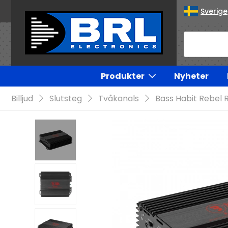
Sverige
Produkter
Nyheter
Billjud
Slutsteg
Tvåkanals
Bass Habit Rebel 