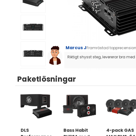
Marcus J
Framröstad topprecensio
Riktigt shysst steg, levererar bra med 
Paketlösningar
DLS
Bass Habit
4-pack GAS