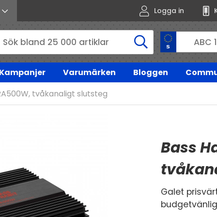
Logga in
Kampanjer
Varumärken
Bloggen
Commu
RA500W, tvåkanaligt slutsteg
Bass H
tvåkana
Galet prisvär
budgetvänlig