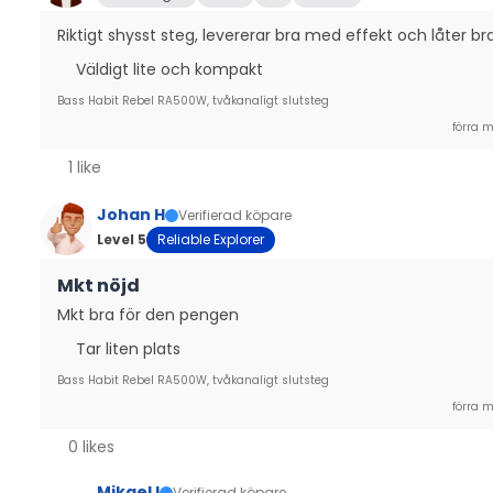
Riktigt shysst steg, levererar bra med effekt och låter br
Väldigt lite och kompakt
Bass Habit Rebel RA500W, tvåkanaligt slutsteg
förra 
1 like
Johan H
Verifierad köpare
Level 5
Reliable Explorer
Mkt nöjd
Mkt bra för den pengen
Tar liten plats
Bass Habit Rebel RA500W, tvåkanaligt slutsteg
förra 
0 likes
Mikael I
Verifierad köpare