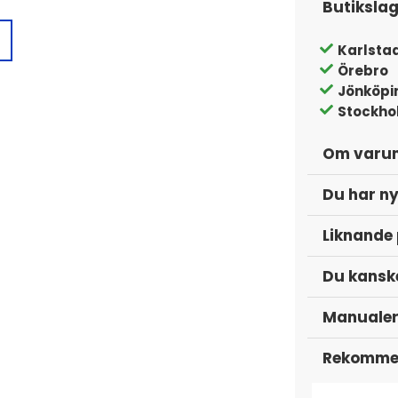
Butiksla
Karlsta
Örebro
iva det mesta i ett mindre till
Jönköpi
tt framsystem, mata en baslåda med
Stockho
ar midbasar i en raggarplanka.
Om varu
kontroll över ljudet med variabla
Du har ny
 till 2 kHz, medan lågpassfiltret 50–250
(vid 45 Hz) och diskant (vid 10 kHz) i
Liknande
Du kanske
Manuale
 design ger dig mer utrymme för annat
ionen snygg och organiserad. Perfekt för
Rekommen