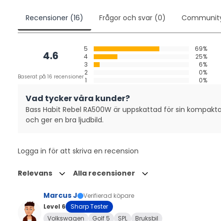
Recensioner (16)
Frågor och svar (0)
Communit
5
69%
4.6
4
25%
3
6%
2
0%
Baserat på 16 recensioner
1
0%
Vad tycker våra kunder?
Bass Habit Rebel RA500W är uppskattad för sin kompakta s
och ger en bra ljudbild.
Logga in för att skriva en recension
Relevans
Alla recensioner
Marcus J
Verifierad köpare
Level 6
Sharp Tester
Volkswagen
Golf 5
SPL
Bruksbil