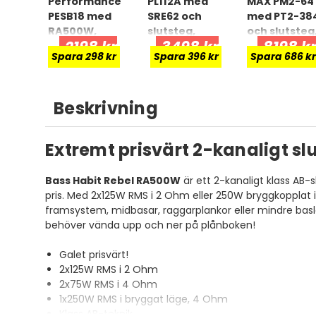
Performance
PL112A med
MAX PM2-64
PESB18 med
SRE62 och
med PT2-38
RA500W,
slutsteg,
och slutsteg
2198 kr
3498 kr
8198 k
baspaket
raggarpaket
SPL-paket
Spara 298 kr
Spara 396 kr
Spara 686 kr
Beskrivning
Extremt prisvärt 2-kanaligt sl
Bass Habit Rebel RA500W
är ett 2-kanaligt klass AB-s
pris. Med 2x125W RMS i 2 Ohm eller 250W bryggkopplat 
framsystem, midbasar, raggarplankor eller mindre baslåd
behöver vända upp och ner på plånboken!
Galet prisvärt!
2x125W RMS i 2 Ohm
2x75W RMS i 4 Ohm
1x250W RMS i bryggat läge, 4 Ohm
Klass AB-teknik