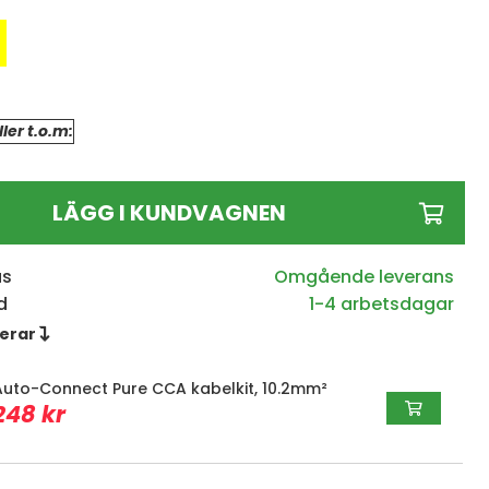
ler t.o.m:
LÄGG I KUNDVAGNEN
us
d
1-4 arbetsdagar
erar 
Auto-Connect Pure CCA kabelkit, 10.2mm²
248 kr