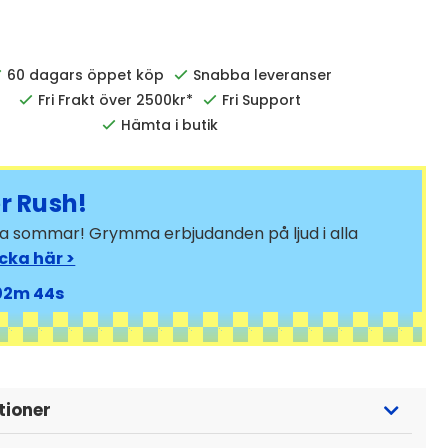
60 dagars öppet köp
Snabba leveranser
Fri Frakt över 2500kr*
Fri Support
Hämta i butik
 Rush!
bra sommar! Grymma erbjudanden på ljud i alla
icka här >
02
44
tioner