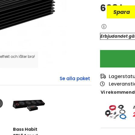
698
kr
Spara
Erbjudandet gäl
n
effekt och låter bra!
Lagerstat
Leveransti
Vi rekommend
Bass Habit