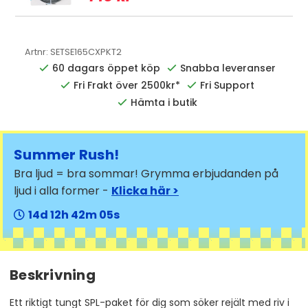
Artnr:
SETSE165CXPKT2
60 dagars öppet köp
Snabba leveranser
Fri Frakt över 2500kr*
Fri Support
Hämta i butik
Summer Rush!
Bra ljud = bra sommar! Grymma erbjudanden på
ljud i alla former -
Klicka här >
14
12
42
05
Beskrivning
Ett riktigt tungt SPL-paket för dig som söker rejält med riv i