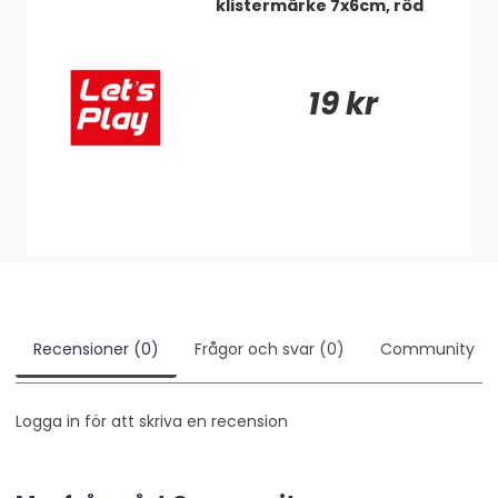
klistermärke 7x6cm, röd
Gjord i MDF
Fördragna kablar
Ordentliga terminaler
19 kr
Portat eller slutet?
Denna SPL-låda har en otroligt genomtänkt konstruktion
där du enkelt kan välja mellan portat eller slutet! Du tar
enbart bort sidopanelerna på lådorna för att få en portad
låda med bättre tryck! Vill du ha en låda där fokuset ligger
på välljud så använder du dem medföljande skruvarna och
skruvar fast sidopanelerna!
Recensioner (0)
Frågor och svar (0)
Community
Logga in för att skriva en recension