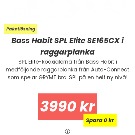
Paketlösning
Bass Habit SPL Elite SE165CX i
raggarplanka
SPL Elite-koaxialerna från Bass Habit i
medföljande raggarplanka från Auto-Connect
som spelar GRYMT bra. SPL på en helt ny nivå!
3990
kr
Spara
Spara
0 kr