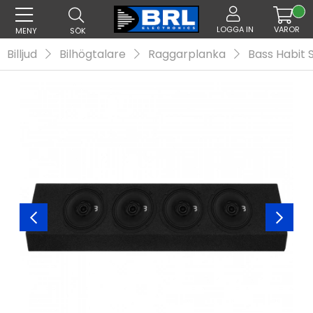
LOGGA IN
VAROR
MENY
SÖK
Billjud
Bilhögtalare
Raggarplanka
Bass Habit 