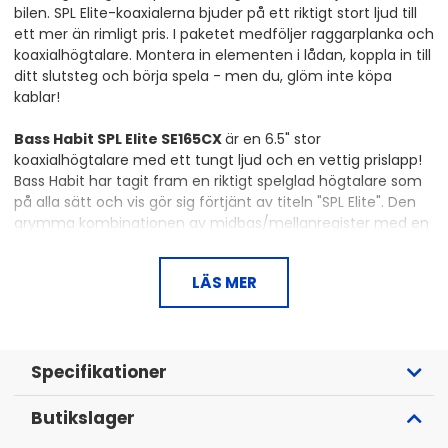
bilen. SPL Elite-koaxialerna bjuder på ett riktigt stort ljud till
ett mer än rimligt pris. I paketet medföljer raggarplanka och
koaxialhögtalare. Montera in elementen i lådan, koppla in till
ditt slutsteg och börja spela - men du, glöm inte köpa
kablar!
Bass Habit SPL Elite SE165CX
är en 6.5" stor
koaxialhögtalare med ett tungt ljud och en vettig prislapp!
Bass Habit har tagit fram en riktigt spelglad högtalare som
på alla sätt och vis gör sig förtjänt av titeln "SPL Elite". Den
grymma kombinationen av midbas/mellanregister med en
kon av opressat papper och M-Roll Cloth-surround,
tillsammans med rejäl 25 mm stor titaniumdiskant, så kan
LÄS MER
vi garantera att SE165CX gör det lätt att få till ett ljudbygge
som garanterat kommer höras. Det ultimata valet för dig
som söker en brutal koaxial!
Specifikationer
6.5" 2-vägs SPL-koaxial med 25 mm stor titaniumdiskant
150W RMS / 300W MAX
4 Ohm
Butikslager
Frekvensomfång: 100-20.000 Hz