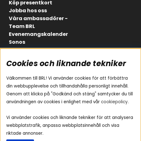
Köp presentkort
Jobba hos oss
Våra ambassadörer -
Team BRL
Evenemangskalender
Sonos
Cookies och liknande tekniker
Områden
Följ oss
Instagram
Billjud
Välkommen till BRL! Vi använder cookies för att förbättra
Hemmaljud
Facebook
din webbupplevelse och tillhandahålla personligt innehåll.
Medarbetare
Genom att klicka på "Godkänd och stäng" samtycker du till
Youtube
Vad passar i min bil
användningen av cookies i enlighet med vår
cookiepolicy
.
Yamaha Musiccast
Tiktok
Ljud till A-traktorn
Vi använder cookies och liknande tekniker för att analysera
Ljud till båten
webbplatstrafik, anpassa webbplatsinnehåll och visa
Ljud till lastbil
riktade annonser.
Ljus till A-traktorn