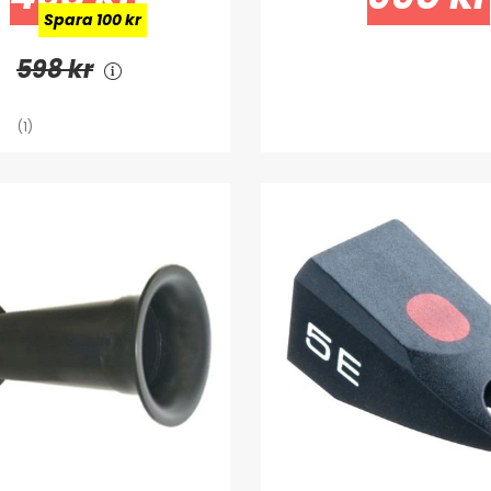
Spara 100 kr
598 kr
(1)