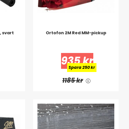
, svart
Ortofon 2M Red MM-pickup
935 kr
Spara 250 kr
1185 kr