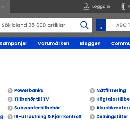
Logga in
Kampanjer
Varumärken
Bloggen
Commu
Powerbanks
Nätfiltrering
Tillbehör till TV
Högtalartillb
Subwoofertillbehör
Akustikmateri
ng
IR-utrustning & Fjärrkontroll
Delningsfilter