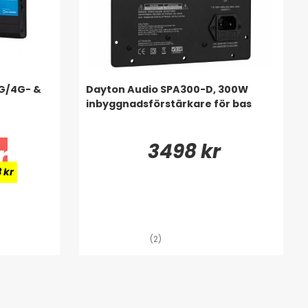
G/4G- &
Dayton Audio SPA300-D, 300W
inbyggnadsförstärkare för bas
3498 kr
r
 kr
(2)