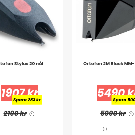
tofon Stylus 20 nål
Ortofon 2M Black MM-
1907 kr
5490 k
Spara 283 kr
Spara 500
2190 kr
5990 kr
(1)