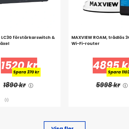
o LC30 förstärkarswitch &
MAXVIEW ROAM, trådlös 3
äxel
Wi-Fi-router
1520 kr
4895 k
Spara 370 kr
Spara 1103
1890 kr
5998 kr
(1)
Visa fler...