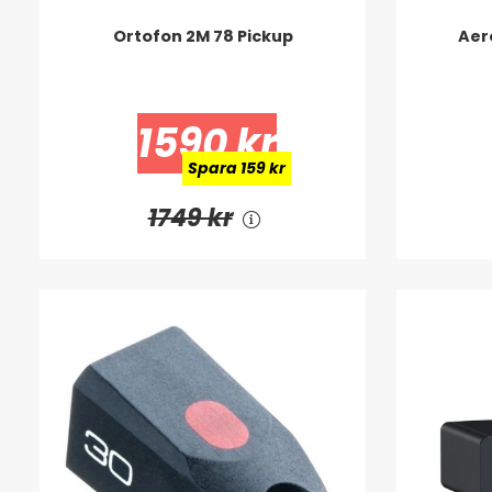
Ortofon 2M 78 Pickup
Aer
1590 kr
Spara 159 kr
1749 kr