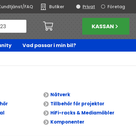
Kundtjänst/FAQ
Butiker
Privat
Företag
KASSAN
nity
Vad passar i min bil?
Nätverk
ehör
Tillbehör för projektor
al
HiFi-racks & Mediamöbler
Komponenter