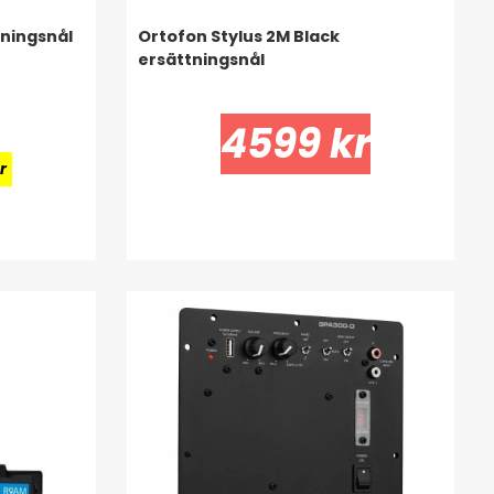
tningsnål
Ortofon Stylus 2M Black
ersättningsnål
4599 kr
r