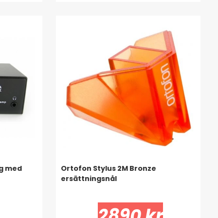
eg med
Ortofon Stylus 2M Bronze
ersättningsnål
2890 kr