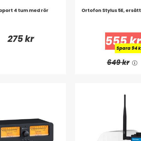
oport 4 tum med rör
Ortofon Stylus 5E, ersät
275 kr
555 kr
Spara 94 k
649 kr