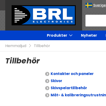
Sverige
Produkter
Nyheter
Hemmaljud
Tillbehör
Tillbehör
Kontakter och paneler
Skivor
Skivspelartillbehör
Mät- & kalibreringsutrustni