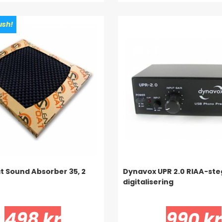
sh!
at Sound Absorber 35, 2
Dynavox UPR 2.0 RIAA-st
digitalisering
498 kr
990 kr