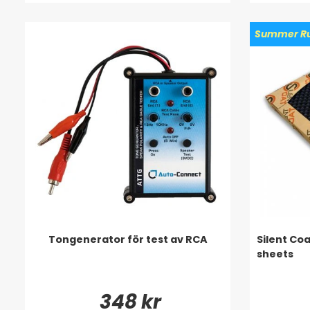
Summer Ru
Tongenerator för test av RCA
Silent Co
sheets
348 kr