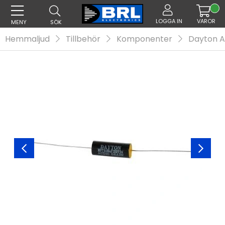
LOGGA IN
VAROR
MENY
SÖK
Hemmaljud
Tillbehör
Komponenter
Dayton A