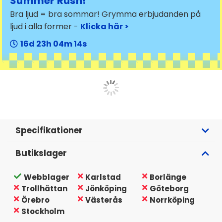
Summer Rush!
Bra ljud = bra sommar! Grymma erbjudanden på
ljud i alla former -
Klicka här >
16
23
04
13
Specifikationer
Butikslager
Webblager
Karlstad
Borlänge
Trollhättan
Jönköping
Göteborg
Örebro
Västerås
Norrköping
Stockholm