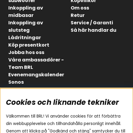
subwoofer
Köpvillkor
Inkoppling av
Om oss
midbasar
Retur
Inkoppling av
Service / Garanti
slutsteg
Så här handlar du
Lådritningar
Köp presentkort
Jobba hos oss
Våra ambassadörer -
Team BRL
Evenemangskalender
Sonos
Cookies och liknande tekniker
Områden
Följ oss
Instagram
Billjud
Välkommen till BRL! Vi använder cookies för att förbättra
Hemmaljud
Facebook
din webbupplevelse och tillhandahålla personligt innehåll.
Medarbetare
Genom att klicka på "Godkänd och stäng" samtycker du till