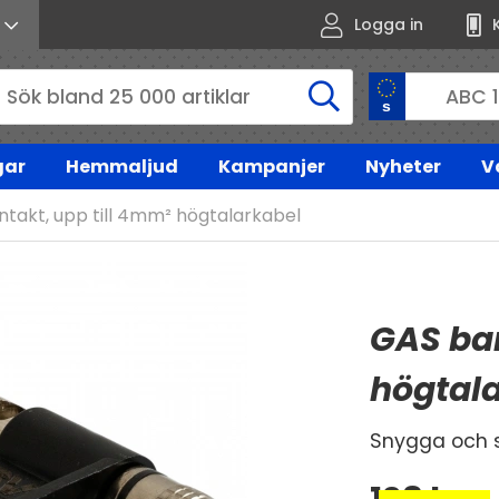
Logga in
gar
Hemmaljud
Kampanjer
Nyheter
V
takt, upp till 4mm² högtalarkabel
GAS ba
högtal
Snygga och 