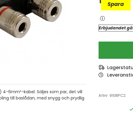
128
kr
Spara
Erbjudandet gäl
Lagerstat
Leveransti
l) 4-6
mm²-kabel. Säljes som par, det vill
Artnr:
910BPC2
ing till baslådan, med snygg och prydlig