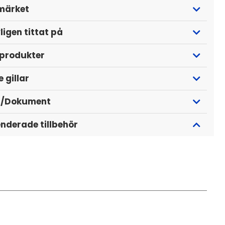
märket
ligen tittat på
 produkter
 gillar
r/Dokument
derade tillbehör