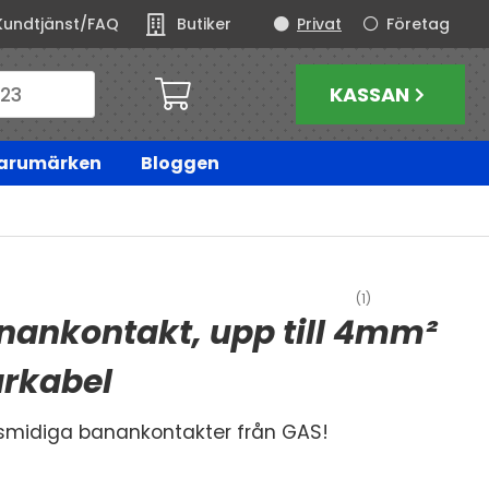
Kundtjänst/FAQ
Butiker
Privat
Företag
KASSAN
arumärken
Bloggen
(1)
nankontakt, upp till 4mm²
arkabel
smidiga banankontakter från GAS!