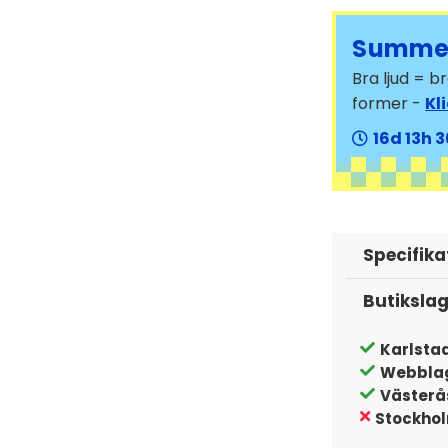
Summer
Bra ljud = 
former -
Kl
16
13
3
Specifika
Butiksla
Karlsta
Webbla
Västerå
Stockho