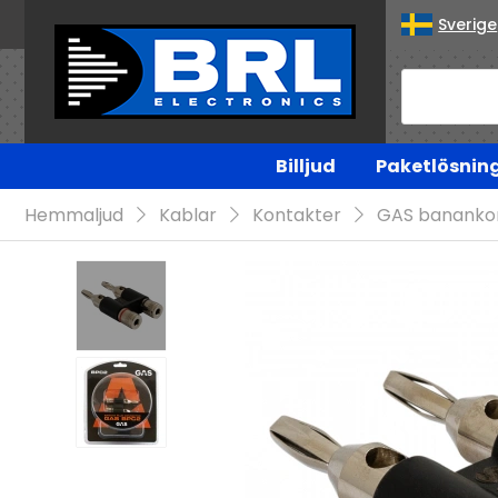
Sverige
Billjud
Paketlösnin
Hemmaljud
Kablar
Kontakter
GAS banankon