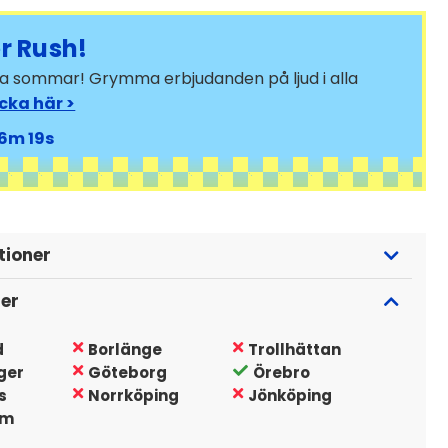
 Rush!
bra sommar! Grymma erbjudanden på ljud i alla
icka här >
6
17
tioner
ger
d
Borlänge
Trollhättan
ger
Göteborg
Örebro
s
Norrköping
Jönköping
lm