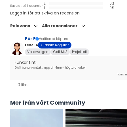
2
0%
Baserat på 1 recension
1
0%
Logga in för att skriva en recension
Relevans
Alla recensioner
Pär F
Verifierad köpare
Level 4
Classic Regular
Volkswagen
Golf Mk3
Projektbil
Funkar fint.
GAS banankontakt, upp till 4mm² högtalarkabel
förra 
0 likes
Mer från vårt Community