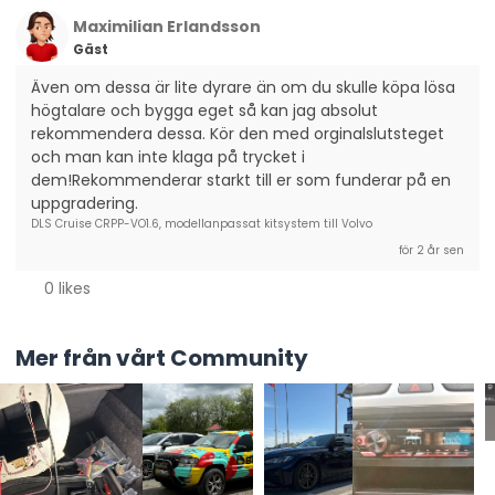
Volvo S40, 2008-2012
Maximilian Erlandsson
Volvo S80, 2007-2017
Gäst
Volvo S60, 2011-2017
Även om dessa är lite dyrare än om du skulle köpa lösa 
Volvo V70, 2008-2016
högtalare och bygga eget så kan jag absolut 
Volvo V40, 2012-2016
rekommendera dessa. Kör den med orginalslutsteget 
Volvo V50, 2004-2012
och man kan inte klaga på trycket i 
Volvo V60, 2011-2017
dem!Rekommenderar starkt till er som funderar på en 
uppgradering.
Volvo V60 (XC-modell), 2016-2017
DLS Cruise CRPP-VO1.6, modellanpassat kitsystem till Volvo
Volvo XC70, 2008-2016
för 2 år sen
Volvo XC60, 2009-2017
0 likes
CRPP-VO1.6 passar i framdörrarna på dessa
modeller. Vill du även byta ut högtalarna i
Mer från vårt Community
bakdörrarna? Kolla in koaxialhögtalaren
CRPP-
VO1.6CX
!