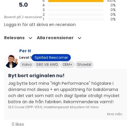
5
100%
5.0
4
0%
3
0%
2
0%
Baserat på 2 recensioner
1
0%
Logga in för att skriva en recension
Det legendariska DLS
Relevans
Alla recensioner
Det svenska företaget DLS startades upp 1979 och
den första produkten var en innovativ och
Per H
högkvalitativ polisscanner som kunde scanna av alla
Level 1
Spirited Newcomer
frekvenser. Kärleken till musik växte och växte, så
Volvo
S80 V8 AWD
OEM+
Showbil
över åren började det handla om ljud - högtalare till
Byt bort originalen nu!
bil och hem, bland annat. Om du köper ljud från DLS
får du ljud med karakteristisk värme som är svår att
Jag bytte bort mina "High Performance" högtalare i 
dörrarna mot dessa + en uppsättning för bakdörrarna 
slita sig från - och svår att tröttna på. Så varför inte
och det vart som natt och dag! Spelar otroligt mycket 
ta omvägen hem från jobbet? Starta en favoritlåt-
bättre än de från fabriken. Rekommenderas varmt!
eller skiva, höj volymen och bara… njut.
DLS Cruise CRPP-VO1.6, modellanpassat kitsystem till Volvo
förra mån.
Passar till
0 likes
Volvo C30, 2007-2013