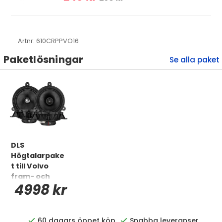
Artnr:
610CRPPVO16
Paketlösningar
DLS
Högtalarpake
t till Volvo
fram- och
4998 kr
bakdörrar,
2004-2017
60 dagars öppet köp
Snabba leveranser