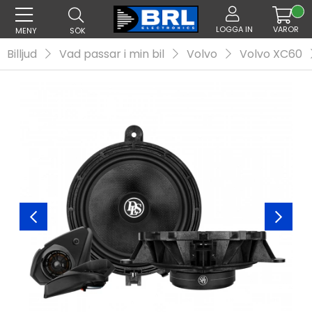
LOGGA IN
VAROR
MENY
SÖK
Billjud
Vad passar i min bil
Volvo
Volvo XC60