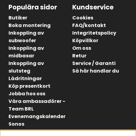
Populära sidor
Kundservice
Butiker
Cookies
Boka montering
FAQ/kontakt
Inkoppling av
Integritetspolicy
subwoofer
Köpvillkor
Inkoppling av
Om oss
midbasar
Retur
Inkoppling av
Service / Garanti
slutsteg
Så här handlar du
Lådritningar
Köp presentkort
Jobba hos oss
Våra ambassadörer -
Team BRL
Evenemangskalender
Sonos