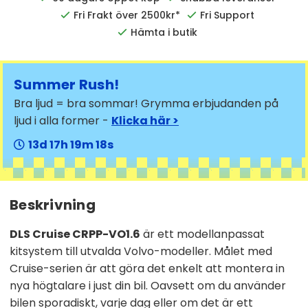
Fri Frakt över 2500kr*
Fri Support
Hämta i butik
Summer Rush!
Bra ljud = bra sommar! Grymma erbjudanden på
ljud i alla former -
Klicka här >
13
17
19
17
Beskrivning
DLS Cruise CRPP-VO1.6
är ett modellanpassat
kitsystem till utvalda Volvo-modeller. Målet med
Cruise-serien är att göra det enkelt att montera in
nya högtalare i just din bil. Oavsett om du använder
bilen sporadiskt, varje dag eller om det är ett