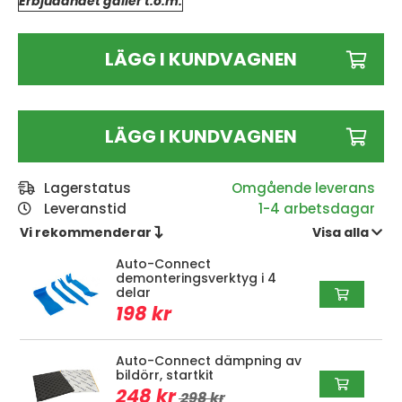
Erbjudandet gäller t.o.m:
LÄGG I KUNDVAGNEN
LÄGG I KUNDVAGNEN
Lagerstatus
Leveranstid
1-4 arbetsdagar
Vi rekommenderar 
Visa alla 
Auto-Connect
demonteringsverktyg i 4
delar
198 kr
Auto-Connect dämpning av
bildörr, startkit
248 kr
298 kr