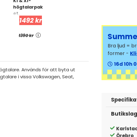
K1 & X1-
högtalarpak
et,
1492 kr
VW/Skoda/S
eat 1997-
2014
Summer
1390 kr
Bra ljud = 
former -
Kl
16
10
0
ögtalare. Används för att byta ut
alare i vissa Volkswagen, Seat,
Specifika
Butiksla
Karlsta
Örebro