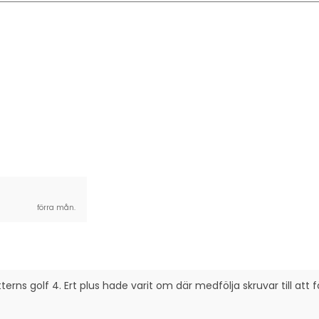
och Bak
am och Bak
 Bak
 Bak
förra mån.
ns golf 4. Ert plus hade varit om där medfölja skruvar till att f