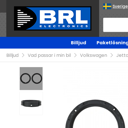
Sverige
Billjud
Paketlösnin
Billjud
Vad passar i min bil
Volkswagen
Jett