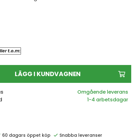
ler t.o.m:
LÄGG I KUNDVAGNEN
us
d
1-4 arbetsdagar
60 dagars öppet köp
Snabba leveranser