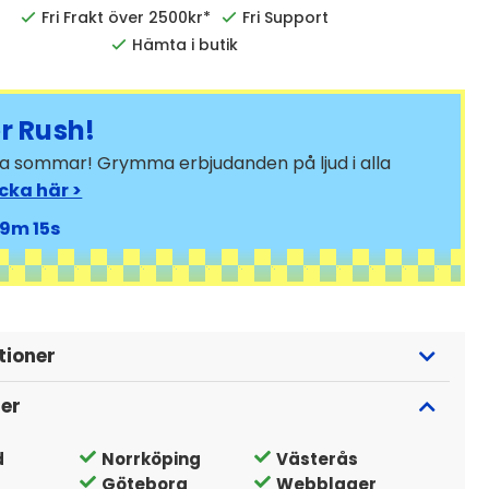
Fri Frakt över 2500kr*
Fri Support
Hämta i butik
 Rush!
bra sommar! Grymma erbjudanden på ljud i alla
icka här >
9
13
tioner
ger
d
Norrköping
Västerås
Göteborg
Webblager