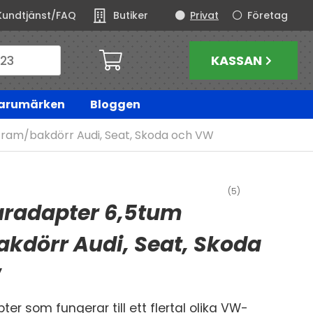
Kundtjänst/FAQ
Butiker
Privat
Företag
KASSAN
arumärken
Bloggen
fram/bakdörr Audi, Seat, Skoda och VW
(5)
aradapter 6,5tum
kdörr Audi, Seat, Skoda
W
er som fungerar till ett flertal olika VW-