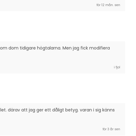
för 12 mån. sen
som dom tidigare högtalarna. Men jag fick modifiera 
i fjol
. därav att jag ger ett dåligt betyg. varan i sig känns 
för 3 år sen