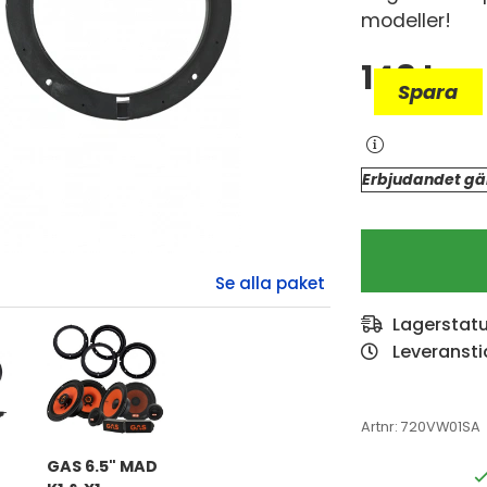
modeller!
148
kr
Spara
Erbjudandet gäl
Lagerstat
Leveransti
Artnr:
720VW01SA
GAS 6.5" MAD