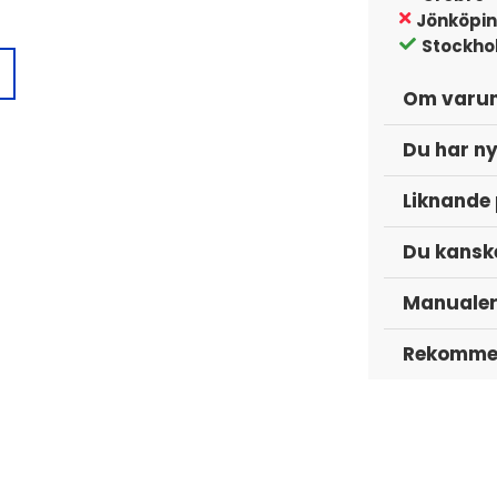
Jönköpi
Stockho
Om varu
Du har ny
Liknande
Du kanske
Manuale
 Bak
Rekommen
 Bak