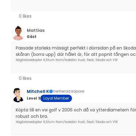
Volkswagen Up! 2012-> Fram och Bak
0 likes
Mattias
Gäst
Passade storleks mässigt perfekt i dörrsidan på en Skoda
skåran (borra upp) där hålet är, för att popnit tången och
Högtalaradapter 6,5tum fram/bakdörr Audi, Seat, Skoda och VW
0 likes
Mitchell K
Verifierad köpare
Level 3
Loyal Member
Köpta till en vw golf v 2006 och då va ytterdiametern för 
robust och bra.
Högtalaradapter 6,5tum fram/bakdörr Audi, Seat, Skoda och VW