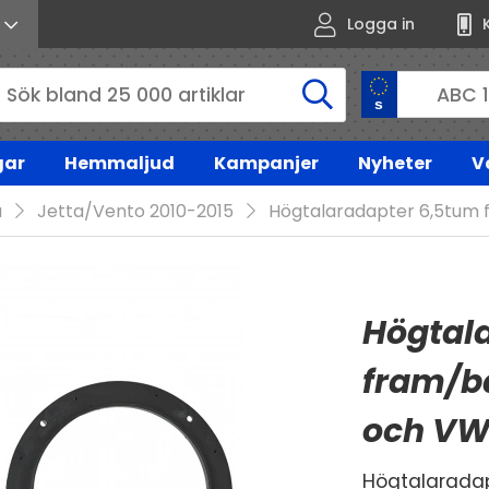
Logga in
gar
Hemmaljud
Kampanjer
Nyheter
V
a
Jetta/Vento 2010-2015
Högtalaradapter 6,5tum 
Högtal
fram/ba
och V
Högtalaradapt