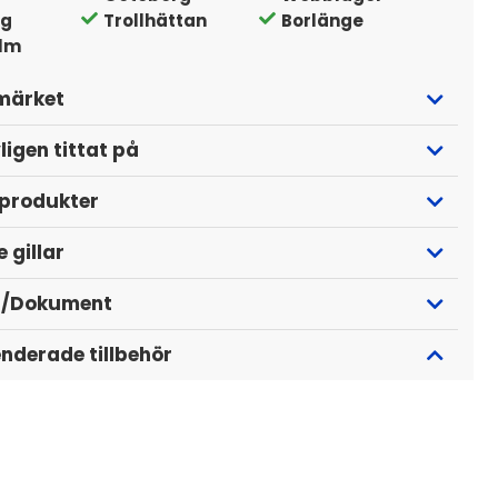
ng
Trollhättan
Borlänge
lm
märket
ligen tittat på
 produkter
 gillar
r/Dokument
derade tillbehör