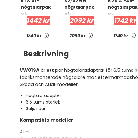
K1 & X1-
K2/X2 6.5"
6.20 & PA6-
högtalarpak
högtalarpak
högtalarpak
et,
et,
et,
1442 kr
2092 kr
1742 kr
Volkswagen
VW/Skoda/S
Volkswagen
Golf Mk5
eat 1997-
Golf Mk5
2014
1340 kr
2090 kr
1740 kr
Beskrivning
VW01SA
är ett par högtalaradaptrar för 6.5 tums h
fabriksmonterade högtalare mot eftermarknadshögt
Skoda och Audi-modeller.
Högtalaradapter
6.5 tums storlek
Säljs i par
Kompatibla modeller
Audi