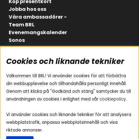
Köp presentkort
Jobba hos oss
Våra ambassadörer -
Team BRL
Evenemangskalender
Sonos
Cookies och liknande tekniker
Områden
Följ oss
Instagram
Billjud
Välkommen till BRL! Vi använder cookies för att förbättra
Hemmaljud
Facebook
din webbupplevelse och tillhandahålla personligt innehåll.
Medarbetare
Genom att klicka på "Godkänd och stäng" samtycker du till
Youtube
Vad passar i min bil
användningen av cookies i enlighet med vår
cookiepolicy
.
Yamaha Musiccast
Tiktok
Ljud till A-traktorn
Vi använder cookies och liknande tekniker för att analysera
Ljud till båten
webbplatstrafik, anpassa webbplatsinnehåll och visa
Ljud till lastbil
riktade annonser.
Ljus till A-traktorn