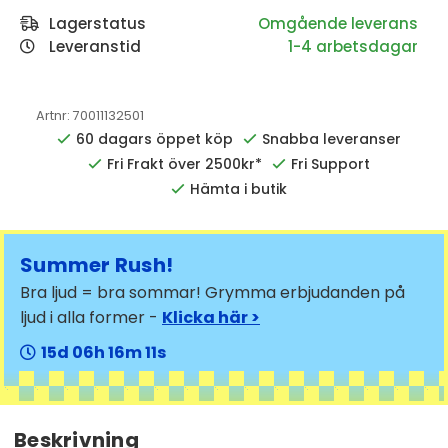
Lagerstatus
Leveranstid
1-4 arbetsdagar
Artnr:
70011132501
60 dagars öppet köp
Snabba leveranser
Fri Frakt över 2500kr*
Fri Support
Hämta i butik
Summer Rush!
Bra ljud = bra sommar! Grymma erbjudanden på
ljud i alla former -
Klicka här >
15
06
16
11
Beskrivning