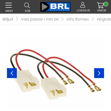
LOGGA IN
VAROR
MENY
SÖK
Billjud
Vad passar i min bil
Alfa Romeo
Högtala