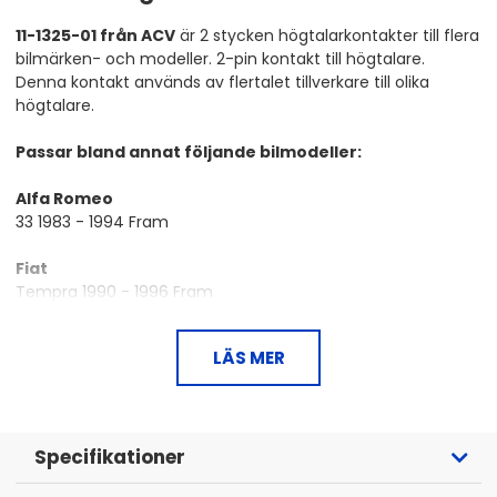
11-1325-01 från ACV
är 2 stycken högtalarkontakter till flera
bilmärken- och modeller. 2-pin kontakt till högtalare.
Denna kontakt används av flertalet tillverkare till olika
högtalare.
Passar bland annat följande bilmodeller:
Alfa Romeo
33 1983 - 1994 Fram
Fiat
Tempra 1990 - 1996 Fram
Sedici 2006 - 2014 Fram + Bak
LÄS MER
Ford
Escort 1990 - 2000 Fram
Fiesta 2001 - 2008 Fram + Bak
Fusion 2002 - 2012 Fram + Bak
Focus 1998 - 2004 Fram + Bak
Specifikationer
Ka 1996 - 2008 Fram