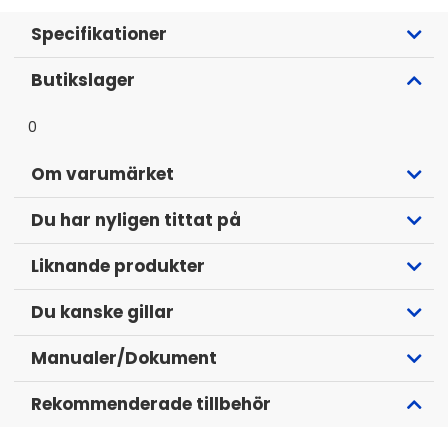
Specifikationer
Butikslager
0
Om varumärket
För att rattstyrningen ska fungera behöver man
Du har nyligen tittat på
komplettera med en adapter som är specifik för märket på
din stereoenhet. Rattstyrningen är bilmodellspecifik och
Liknande produkter
adaptern gör att den fungerar med din stereo.
Du kanske gillar
Följande leadadaptrar finns:
701CTALPINELEAD
,
701CTJVC2LEAD
,
701CTKENWOODLEAD2
,
701C
Manualer/Dokument
Rekommenderade tillbehör