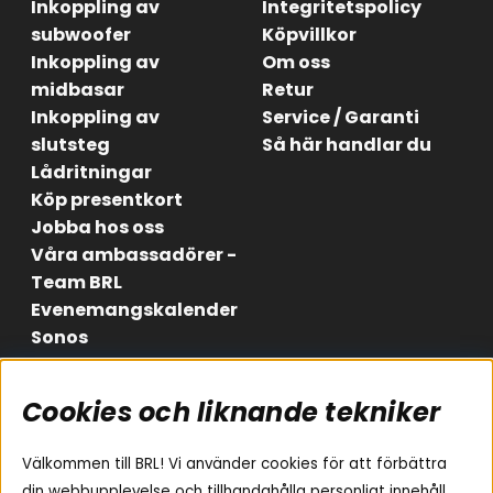
Inkoppling av
Integritetspolicy
subwoofer
Köpvillkor
Inkoppling av
Om oss
midbasar
Retur
Inkoppling av
Service / Garanti
slutsteg
Så här handlar du
Lådritningar
Köp presentkort
Jobba hos oss
Våra ambassadörer -
Team BRL
Evenemangskalender
Sonos
Cookies och liknande tekniker
Områden
Följ oss
Instagram
Billjud
Välkommen till BRL! Vi använder cookies för att förbättra
Hemmaljud
Facebook
din webbupplevelse och tillhandahålla personligt innehåll.