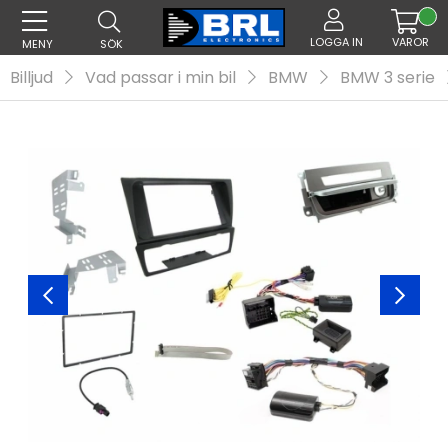
LOGGA IN
VAROR
MENY
SÖK
Billjud
Vad passar i min bil
BMW
BMW 3 serie