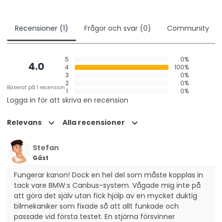
Recensioner (1)
Frågor och svar (0)
Community
5
0%
4.0
4
100%
3
0%
2
0%
Baserat på 1 recension
1
0%
Logga in för att skriva en recension
Relevans
Alla recensioner
Stefan
Gäst
Fungerar kanon! Dock en hel del som måste kopplas in 
tack vare BMW:s Canbus-system. Vågade mig inte på 
att göra det själv utan fick hjälp av en mycket duktig 
bilmekaniker som fixade så att allt funkade och 
passade vid första testet. En stjärna försvinner 