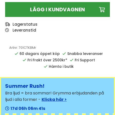
LÄGG I KUNDVAGNEN
Lagerstatus
Leveranstid
Artnr:
701CTKBMr
60 dagars öppet köp
Snabba leveranser
Fri Frakt över 2500kr*
Fri Support
Hämta i butik
Summer Rush!
Bra ljud = bra sommar! Grymma erbjudanden på
ljud i alla former -
Klicka här >
17
06
06
40