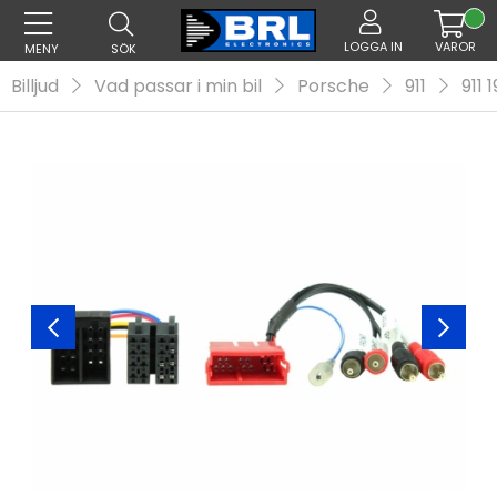
LOGGA IN
VAROR
MENY
SÖK
Billjud
Vad passar i min bil
Porsche
911
911 