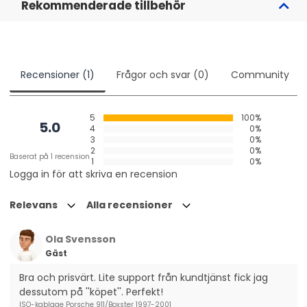
Rekommenderade tillbehör
Recensioner (1)
Frågor och svar (0)
Community
5
100%
5.0
4
0%
3
0%
2
0%
Baserat på 1 recension
1
0%
Logga in för att skriva en recension
Relevans
Alla recensioner
Ola Svensson
Gäst
Bra och prisvärt. Lite support från kundtjänst fick jag 
dessutom på ''köpet''. Perfekt!
ISO-kablage Porsche 911/Boxster 1997-2001