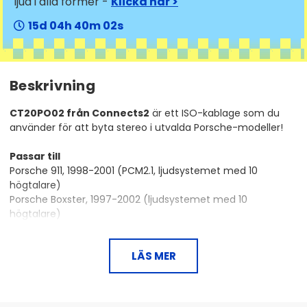
ljud i alla former -
Klicka här >
15
04
40
02
Beskrivning
CT20PO02 från Connects2
är ett ISO-kablage som du
använder för att byta stereo i utvalda Porsche-modeller!
Passar till
Porsche 911, 1998-2001 (PCM2.1, ljudsystemet med 10
högtalare)
Porsche Boxster, 1997-2002 (ljudsystemet med 10
högtalare)
LÄS MER