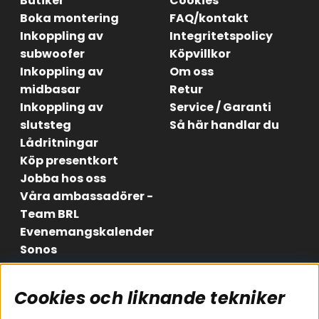
Butiker
Cookies
Boka montering
FAQ/kontakt
Inkoppling av
Integritetspolicy
subwoofer
Köpvillkor
Inkoppling av
Om oss
midbasar
Retur
Inkoppling av
Service / Garanti
slutsteg
Så här handlar du
Lådritningar
Köp presentkort
Jobba hos oss
Våra ambassadörer -
Team BRL
Evenemangskalender
Sonos
Cookies och liknande tekniker
Områden
Följ oss