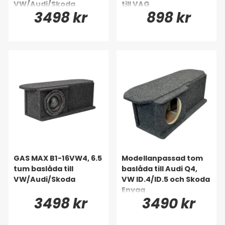
VW/Audi/Skoda
till VAG
3498 kr
898 kr
GAS MAX B1-16VW4, 6.5
Modellanpassad tom
tum baslåda till
baslåda till Audi Q4,
VW/Audi/Skoda
VW ID.4/ID.5 och Skoda
Enyaq
3498 kr
3490 kr