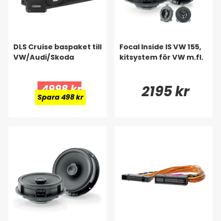
DLS Cruise baspaket till
Focal Inside IS VW 155,
VW/Audi/Skoda
kitsystem för VW m.fl.
4998 kr
2195 kr
Spara 498 kr