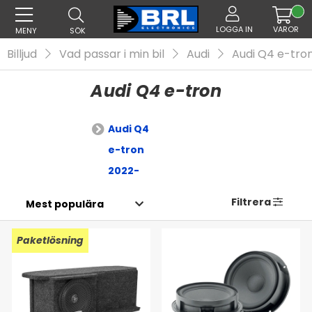
LOGGA IN
VAROR
MENY
SÖK
Billjud
Vad passar i min bil
Audi
Audi Q4 e-tro
Audi Q4 e-tron
Audi Q4
e-tron
2022-
Filtrera
Paketlösning