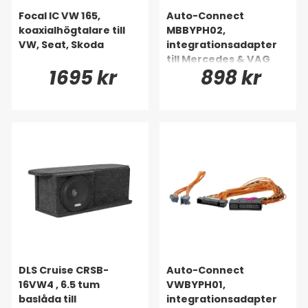
Focal IC VW 165,
Auto-Connect
koaxialhögtalare till
MBBYPH02,
VW, Seat, Skoda
integrationsadapter
till Mercedes & VAG
1695 kr
898 kr
DLS Cruise CRSB-
Auto-Connect
16VW4 , 6.5 tum
VWBYPH01,
baslåda till
integrationsadapter