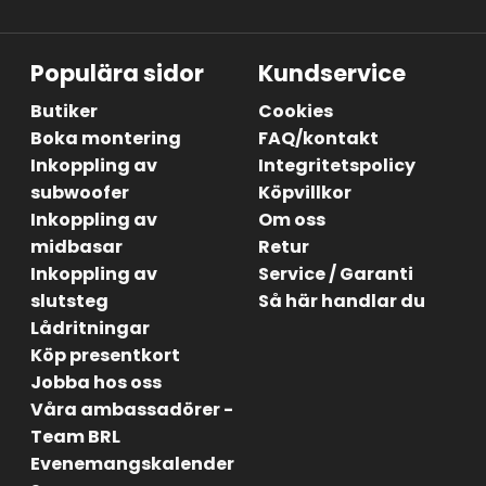
Populära sidor
Kundservice
Butiker
Cookies
Boka montering
FAQ/kontakt
Inkoppling av
Integritetspolicy
subwoofer
Köpvillkor
Inkoppling av
Om oss
midbasar
Retur
Inkoppling av
Service / Garanti
slutsteg
Så här handlar du
Lådritningar
Köp presentkort
Jobba hos oss
Våra ambassadörer -
Team BRL
Evenemangskalender