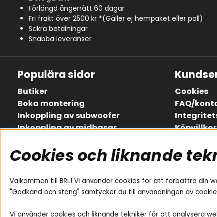
Förlängd ångerrätt 60 dagar
Fri frakt över 2500 kr *(Gäller ej hempaket eller pall)
Säkra betalningar
Snabba leveranser
Populära sidor
Kundser
Butiker
Cookies
Boka montering
FAQ/kont
Inkoppling av subwoofer
Integritet
Inkoppling av midbasar
Köpvillkor
Inkoppling av slutsteg
Om oss
Cookies och liknande tek
Lådritningar
Retur
Köp presentkort
Service / 
Jobba hos oss
Så här ha
Välkommen till BRL! Vi använder cookies för att förbättra din w
Våra ambassadörer - Team BRL
"Godkänd och stäng" samtycker du till användningen av cookie
Evenemangskalender
Sonos
Vi använder cookies och liknande tekniker för att analysera we