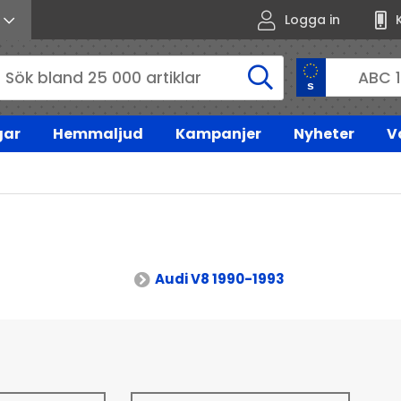
Logga in
gar
Hemmaljud
Kampanjer
Nyheter
V
Audi V8 1990-1993