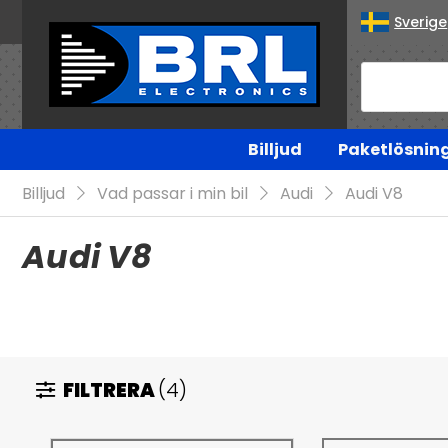
Sverige
Billjud
Paketlösnin
Billjud
Vad passar i min bil
Audi
Audi V8
Audi V8
FILTRERA
(4)