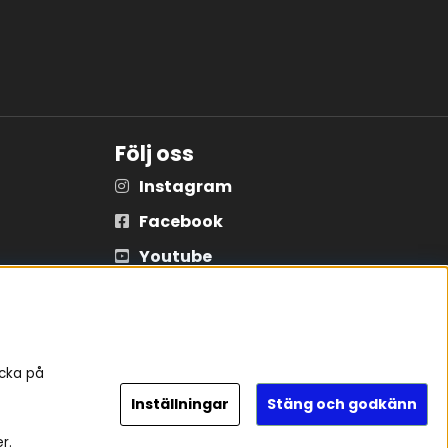
Följ oss
Instagram
Facebook
Youtube
Tiktok
icka på
Inställningar
Stäng och godkänn
r.