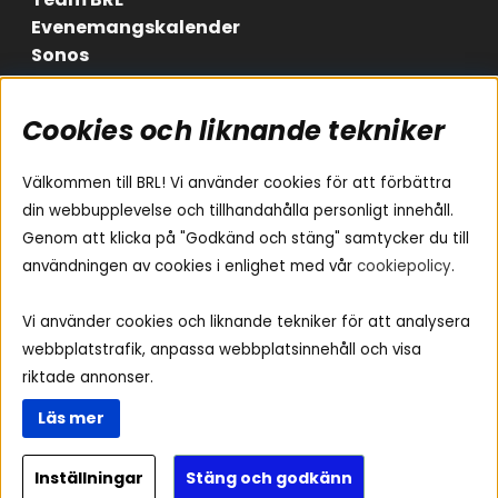
Evenemangskalender
Sonos
Cookies och liknande tekniker
Områden
Följ oss
Instagram
Billjud
Välkommen till BRL! Vi använder cookies för att förbättra
Hemmaljud
Facebook
din webbupplevelse och tillhandahålla personligt innehåll.
Medarbetare
Genom att klicka på "Godkänd och stäng" samtycker du till
Youtube
Vad passar i min bil
användningen av cookies i enlighet med vår
cookiepolicy
.
Yamaha Musiccast
Tiktok
Ljud till A-traktorn
Vi använder cookies och liknande tekniker för att analysera
Ljud till båten
webbplatstrafik, anpassa webbplatsinnehåll och visa
Ljud till lastbil
riktade annonser.
Ljus till A-traktorn
Läs mer
Visselblåsning
Inställningar
Stäng och godkänn
Copyright © 2026 - BRL Electronics