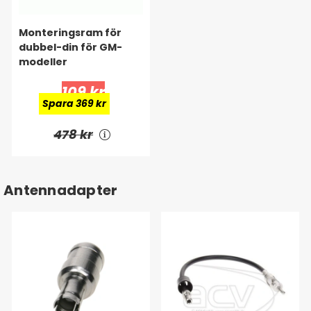
Monteringsram för
dubbel-din för GM-
modeller
109 kr
Spara 369 kr
478 kr
Antennadapter