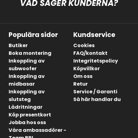
VAD SÄGER KUNDERNA?
Populära sidor
Kundservice
Butiker
Cookies
Boka montering
FAQ/kontakt
Inkoppling av
Integritetspolicy
subwoofer
Köpvillkor
Inkoppling av
Om oss
midbasar
Retur
Inkoppling av
Service / Garanti
slutsteg
Så här handlar du
Lådritningar
Köp presentkort
Jobba hos oss
Våra ambassadörer -
Team BRL