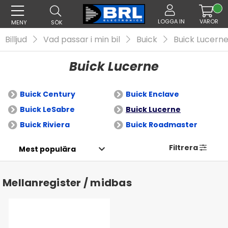
LOGGA IN
VAROR
MENY
SÖK
Billjud
Vad passar i min bil
Buick
Buick Lucern
Buick Lucerne
Buick Century
Buick Enclave
Buick LeSabre
Buick Lucerne
Buick Riviera
Buick Roadmaster
Filtrera
Mellanregister / midbas