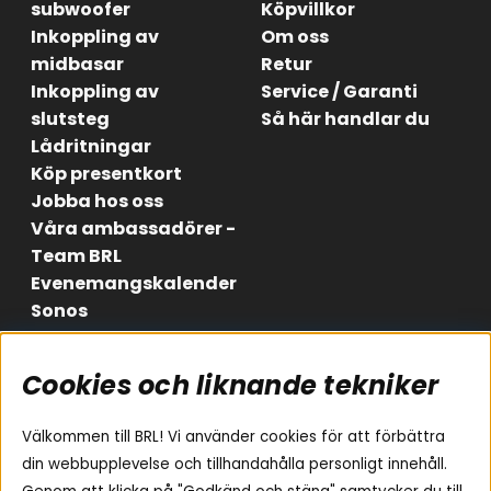
subwoofer
Köpvillkor
Inkoppling av
Om oss
midbasar
Retur
Inkoppling av
Service / Garanti
slutsteg
Så här handlar du
Lådritningar
Köp presentkort
Jobba hos oss
Våra ambassadörer -
Team BRL
Evenemangskalender
Sonos
Cookies och liknande tekniker
Områden
Följ oss
Instagram
Billjud
Välkommen till BRL! Vi använder cookies för att förbättra
Hemmaljud
Facebook
din webbupplevelse och tillhandahålla personligt innehåll.
Medarbetare