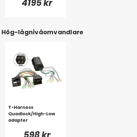
4195 kr
Hög-lågnivåomvandlare
T-Harness
Quadlock/High-Low
adapter
598 kr