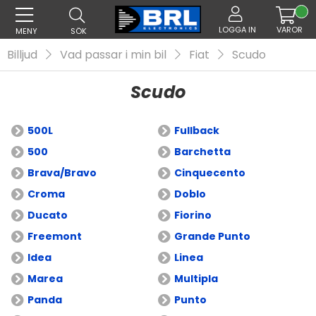
LOGGA IN
VAROR
MENY
SÖK
Billjud
Vad passar i min bil
Fiat
Scudo
Scudo
500L
Fullback
500
Barchetta
Brava/Bravo
Cinquecento
Croma
Doblo
Ducato
Fiorino
Freemont
Grande Punto
Idea
Linea
Marea
Multipla
Panda
Punto