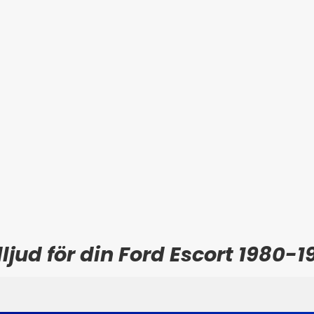
lljud för din Ford Escort 1980-1