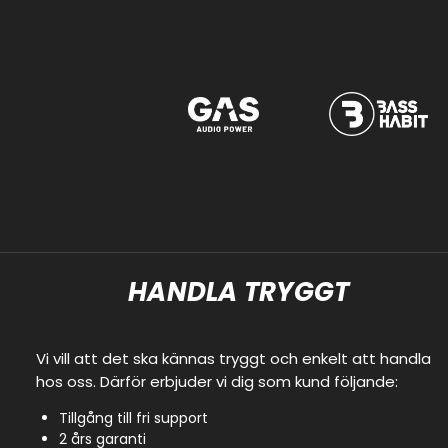
HANDLA TRYGGT
Vi vill att det ska kännas tryggt och enkelt att handla
hos oss. Därför erbjuder vi dig som kund följande:
Tillgång till fri support
2 års garanti