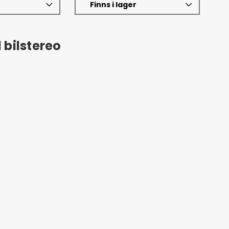
Finns i lager
 bilstereo