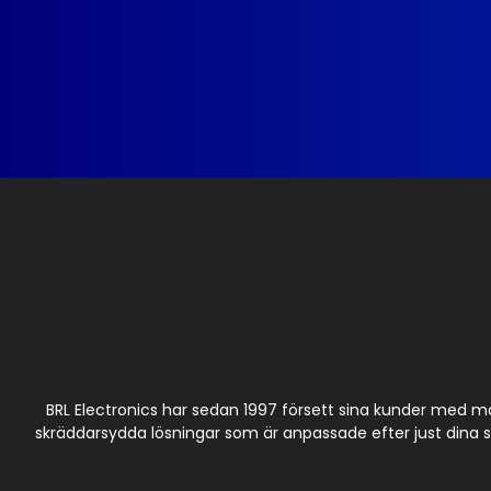
BRL Electronics har sedan 1997 försett sina kunder med m
skräddarsydda lösningar som är anpassade efter just dina spe