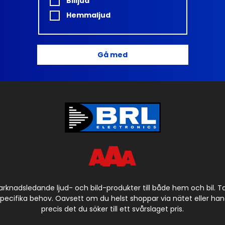
Billjud
Hemmaljud
Gå med
arknadsledande ljud- och bild-produkter till både hem och bil. 
cifika behov. Oavsett om du helst shoppar via nätet eller handla
precis det du söker till ett svårslaget pris.