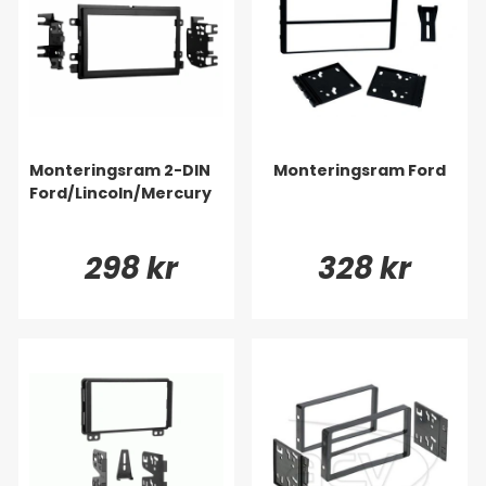
Monteringsram 2-DIN
Monteringsram Ford
Ford/Lincoln/Mercury
298 kr
328 kr