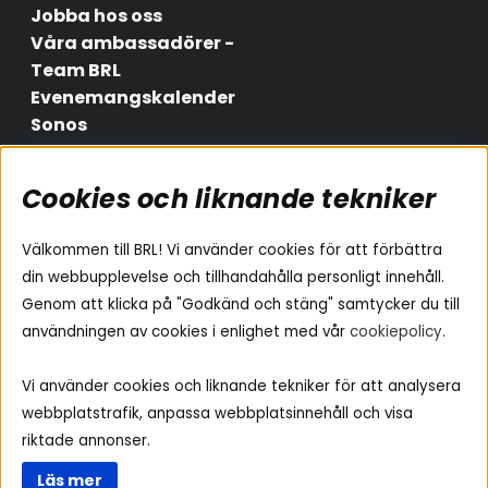
Jobba hos oss
Våra ambassadörer -
Team BRL
Evenemangskalender
Sonos
Cookies och liknande tekniker
Områden
Följ oss
Instagram
Billjud
Välkommen till BRL! Vi använder cookies för att förbättra
Hemmaljud
Facebook
din webbupplevelse och tillhandahålla personligt innehåll.
Medarbetare
Genom att klicka på "Godkänd och stäng" samtycker du till
Youtube
Vad passar i min bil
användningen av cookies i enlighet med vår
cookiepolicy
.
Yamaha Musiccast
Tiktok
Ljud till A-traktorn
Vi använder cookies och liknande tekniker för att analysera
Ljud till båten
webbplatstrafik, anpassa webbplatsinnehåll och visa
Ljud till lastbil
riktade annonser.
Ljus till A-traktorn
Läs mer
Visselblåsning