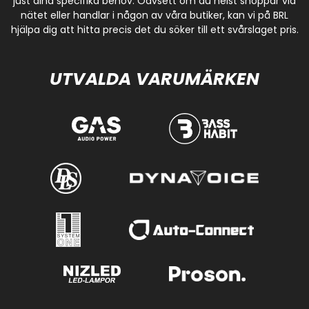
just dina specifika behov. Oavsett om du helst shoppar via
nätet eller handlar i någon av våra butiker, kan vi på BRL
hjälpa dig att hitta precis det du söker till ett svårslaget pris.
UTVALDA VARUMÄRKEN