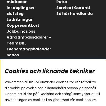
midbasar
Retur
Inkoppling av
Service / Garanti
slutsteg
Så här handlar du
Lådritningar
Köp presentkort
Jobba hos oss
Våra ambassadörer -
Team BRL
Evenemangskalender
Sonos
Cookies och liknande tekniker
Områden
Följ oss
Instagram
Billjud
Välkommen till BRL! Vi använder cookies för att förbättra
Hemmaljud
Facebook
din webbupplevelse och tillhandahålla personligt innehåll.
Medarbetare
Genom att klicka på "Godkänd och stäng" samtycker du till
Youtube
Vad passar i min bil
användningen av cookies i enlighet med vår
cookiepolicy
.
Yamaha Musiccast
Tiktok