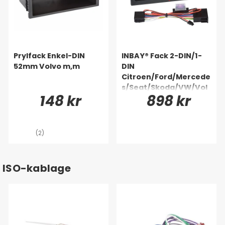
Prylfack Enkel-DIN
INBAY® Fack 2-DIN/1-
52mm Volvo m,m
DIN
Citroen/Ford/Mercede
s/Seat/Skoda/VW/Vol
148 kr
898 kr
vo
(2)
ISO-kablage