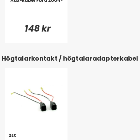
Aux-kabel Ford 2004>
148 kr
Högtalarkontakt / högtalaradapterkabel
2st