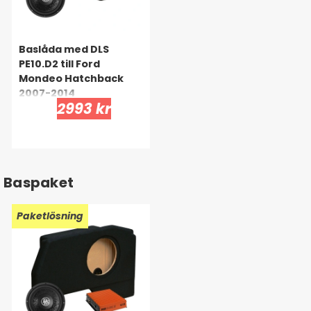
Baslåda med DLS
PE10.D2 till Ford
Mondeo Hatchback
2007-2014
2993 kr
Baspaket
Paketlösning