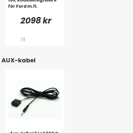
för Ford m.fl.
2098 kr
(1)
AUX-kabel