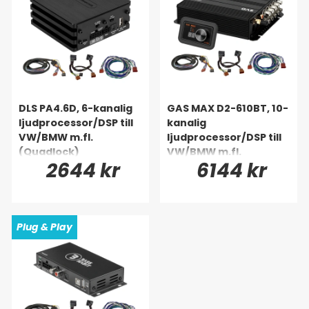
DLS PA4.6D, 6-kanalig
GAS MAX D2-610BT, 10-
ljudprocessor/DSP till
kanalig
VW/BMW m.fl.
ljudprocessor/DSP till
(Quadlock)
VW/BMW m.fl.
2644 kr
6144 kr
(Quadlock)
Plug & Play