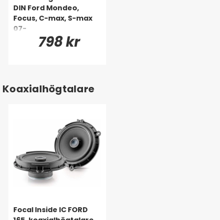
DIN Ford Mondeo,
Focus, C-max, S-max
07-
798 kr
Koaxialhögtalare
Focal Inside IC FORD
165, koaxialhögtalare