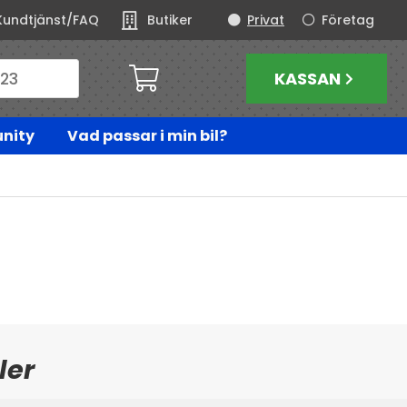
Kundtjänst/FAQ
Butiker
Privat
Företag
KASSAN
nity
Vad passar i min bil?
ler