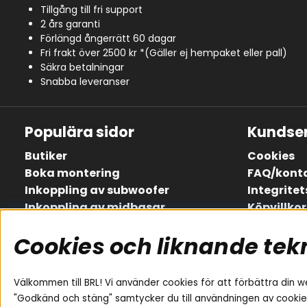
Tillgång till fri support
2 års garanti
Förlängd ångerrätt 60 dagar
Fri frakt över 2500 kr *(Gäller ej hempaket eller pall)
Säkra betalningar
Snabba leveranser
Populära sidor
Kundser
Butiker
Cookies
Boka montering
FAQ/kont
Inkoppling av subwoofer
Integritet
Inkoppling av midbasar
Köpvillkor
Inkoppling av slutsteg
Om oss
Cookies och liknande tek
Lådritningar
Retur
Köp presentkort
Service / 
Jobba hos oss
Så här ha
Välkommen till BRL! Vi använder cookies för att förbättra din w
Våra ambassadörer - Team BRL
"Godkänd och stäng" samtycker du till användningen av cookie