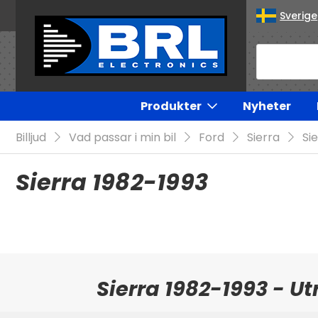
Sverige
Produkter
Nyheter
Billjud
Vad passar i min bil
Ford
Sierra
Si
Sierra 1982-1993
Sierra 1982-1993 - Ut