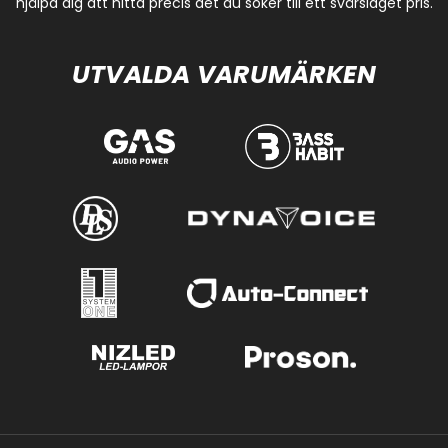
hjälpa dig att hitta precis det du söker till ett svårslaget pris.
UTVALDA VARUMÄRKEN