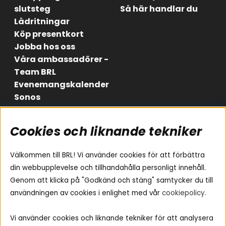
slutsteg
Så här handlar du
Lådritningar
Köp presentkort
Jobba hos oss
Våra ambassadörer -
Team BRL
Evenemangskalender
Sonos
Cookies och liknande tekniker
Områden
Följ oss
Instagram
Billjud
Välkommen till BRL! Vi använder cookies för att förbättra
Hemmaljud
Facebook
din webbupplevelse och tillhandahålla personligt innehåll.
Medarbetare
Genom att klicka på "Godkänd och stäng" samtycker du till
Youtube
Vad passar i min bil
användningen av cookies i enlighet med vår
cookiepolicy
.
Yamaha Musiccast
Tiktok
Ljud till A-traktorn
Vi använder cookies och liknande tekniker för att analysera
Ljud till båten