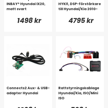
INBAY® Hyundai IX20,
HYKI1, DSP-förstärkare
matt svart
till Hyundai/Kia 2010-
1498 kr
4795 kr
Connects2 Aux- & USB-
Rattstyrningskablage
adapter Hyundai
Hyundai/Kia, ISO/Mini
ISO