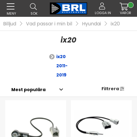
LOGGA IN
VAROR
MENY
SÖK
Billjud
Vad passar i min bil
Hyundai
ix20
ix20
ix20
2011-
2019
Filtrera