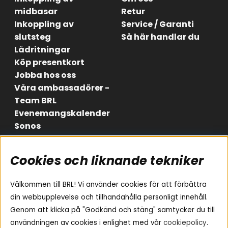
midbasar
Retur
Inkoppling av
Service / Garanti
slutsteg
Så här handlar du
Lådritningar
Köp presentkort
Jobba hos oss
Våra ambassadörer -
Team BRL
Evenemangskalender
Sonos
Cookies och liknande tekniker
Områden
Följ oss
Instagram
Billjud
Välkommen till BRL! Vi använder cookies för att förbättra
Hemmaljud
Facebook
din webbupplevelse och tillhandahålla personligt innehåll.
Medarbetare
Genom att klicka på "Godkänd och stäng" samtycker du till
Youtube
Vad passar i min bil
användningen av cookies i enlighet med vår
cookiepolicy
.