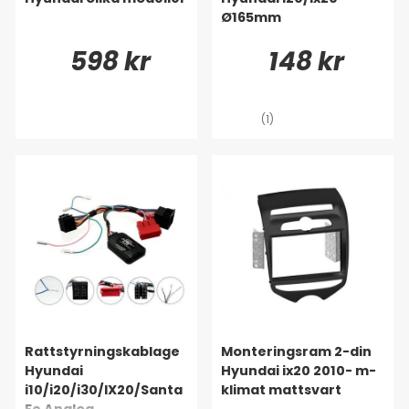
Ø165mm
598 kr
148 kr
(1)
Rattstyrningskablage
Monteringsram 2-din
Hyundai
Hyundai ix20 2010- m-
i10/i20/i30/IX20/Santa
klimat mattsvart
Fe Analog