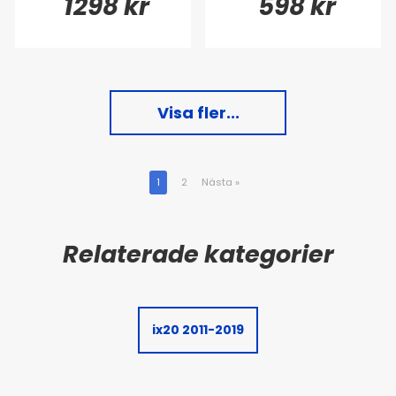
1298 kr
598 kr
Visa fler...
1
2
Nästa
»
ix20 2011-2019