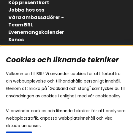
Köp presentkort
Jobba hos oss
Våra ambassadörer -
Team BRL
Evenemangskalender
Sonos
Cookies och liknande tekniker
Områden
Följ oss
Instagram
Billjud
Välkommen till BRL! Vi använder cookies för att förbättra
Hemmaljud
Facebook
din webbupplevelse och tillhandahålla personligt innehåll.
Medarbetare
Genom att klicka på "Godkänd och stäng" samtycker du till
Youtube
Vad passar i min bil
användningen av cookies i enlighet med vår
cookiepolicy
.
Yamaha Musiccast
Tiktok
Ljud till A-traktorn
Vi använder cookies och liknande tekniker för att analysera
Ljud till båten
webbplatstrafik, anpassa webbplatsinnehåll och visa
Ljud till lastbil
riktade annonser.
Ljus till A-traktorn