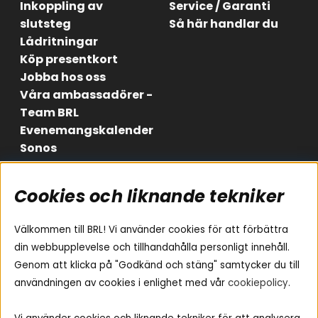
Inkoppling av
Service / Garanti
slutsteg
Så här handlar du
Lådritningar
Köp presentkort
Jobba hos oss
Våra ambassadörer -
Team BRL
Evenemangskalender
Sonos
Cookies och liknande tekniker
Områden
Följ oss
Instagram
Billjud
Välkommen till BRL! Vi använder cookies för att förbättra
Hemmaljud
Facebook
din webbupplevelse och tillhandahålla personligt innehåll.
Medarbetare
Genom att klicka på "Godkänd och stäng" samtycker du till
Youtube
Vad passar i min bil
användningen av cookies i enlighet med vår
cookiepolicy
.
Yamaha Musiccast
Tiktok
Ljud till A-traktorn