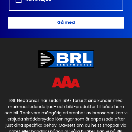
Gå med
BRL Electronics har sedan 1997 försett sina kunder med
marknadsledande ljud- och bild-produkter till både hem
och bil. Tack vare mångårig erfarenhet av branschen kan vi
erbjuda skräddarsydda lösningar som är anpassade efter
just dina specifika behov. Oavsett om du helst shoppar via
nätet eller handlar i någon av våra butiker, kan vi på BRL