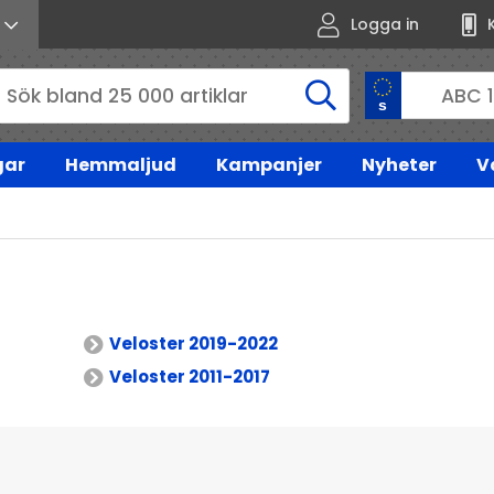
Logga in
gar
Hemmaljud
Kampanjer
Nyheter
V
Veloster 2019-2022
Veloster 2011-2017