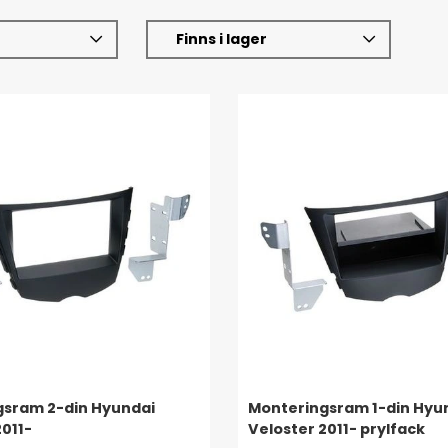
Finns i lager
gsram 2-din Hyundai
Monteringsram 1-din Hyu
2011-
Veloster 2011- prylfack