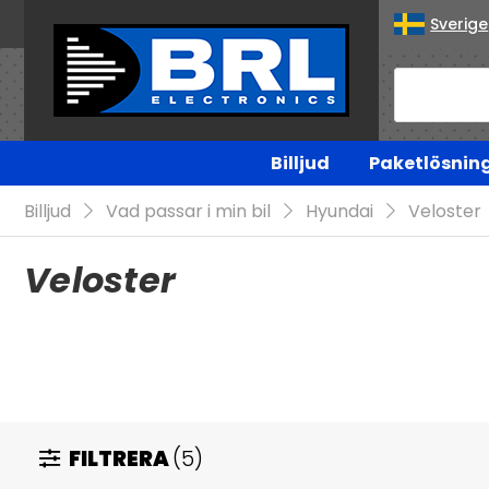
Sverige
Billjud
Paketlösnin
Billjud
Vad passar i min bil
Hyundai
Veloster
Veloster
FILTRERA
(5)