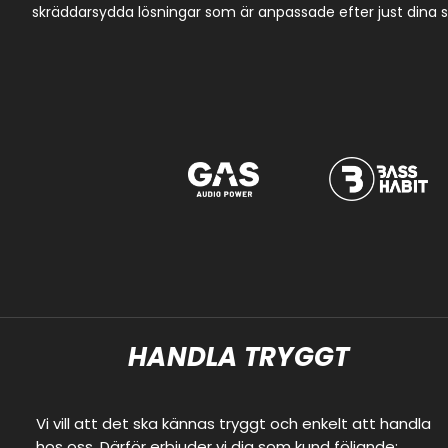
skräddarsydda lösningar som är anpassade efter just dina spe
HANDLA TRYGGT
Vi vill att det ska kännas tryggt och enkelt att handla
hos oss. Därför erbjuder vi dig som kund följande: