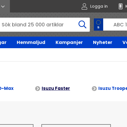
Logga in
gar
Hemmaljud
Kampanjer
Nyheter
V
 D-Max
Isuzu Faster
Isuzu Troop