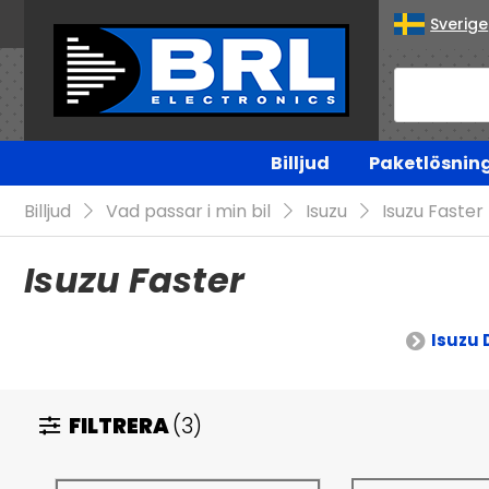
Sverige
Billjud
Paketlösnin
Billjud
Vad passar i min bil
Isuzu
Isuzu Faster
Isuzu Faster
Isuzu
FILTRERA
(3)