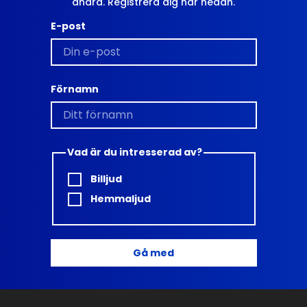
andra. Registrera dig här nedan.
E-post
Förnamn
Vad är du intresserad av?
Billjud
Hemmaljud
Gå med