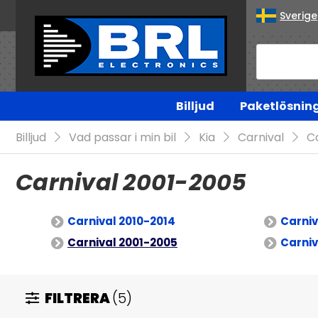
Sverige
Billjud
Paketlösnin
Billjud
Vad passar i min bil
Kia
Carnival
C
Carnival 2001-2005
Carnival 2010-2014
Carniv
Carnival 2001-2005
Carniv
FILTRERA
(5)