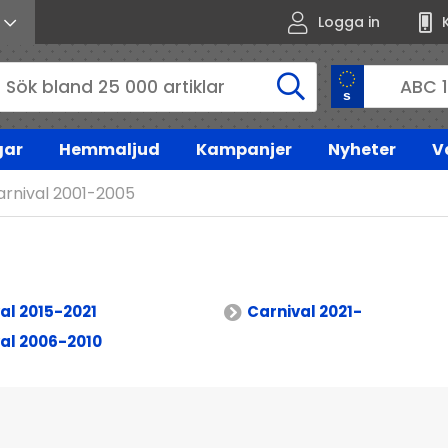
Logga in
gar
Hemmaljud
Kampanjer
Nyheter
V
arnival 2001-2005
al 2015-2021
Carnival 2021-
al 2006-2010