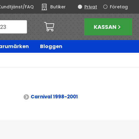
Kundtjänst/FAQ
Butiker
Privat
Företag
KASSAN
arumärken
Bloggen
Carnival 1998-2001