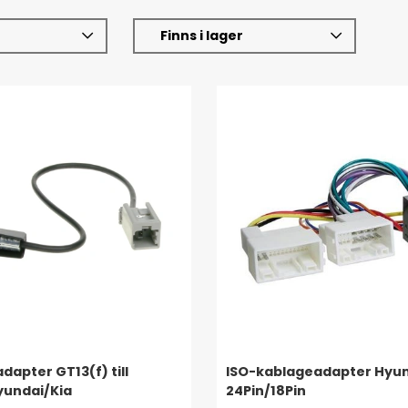
Finns i lager
dapter GT13(f) till
ISO-kablageadapter Hyun
yundai/Kia
24Pin/18Pin