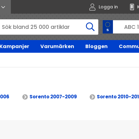
Logga in
Kampanjer
Varumärken
Bloggen
Commu
2006
Sorento 2007-2009
Sorento 2010-20