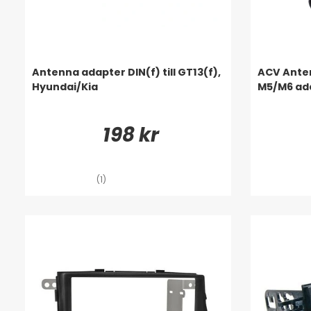
Antenna adapter DIN(f) till GT13(f),
ACV Ante
Hyundai/Kia
M5/M6 ad
198 kr
(1)