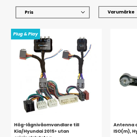
Varumärke
Pris
Plug & Play
Hög-lågnivåomvandlare till
Antenna a
Kia/Hyundai 2015> utan
ISO(m), H