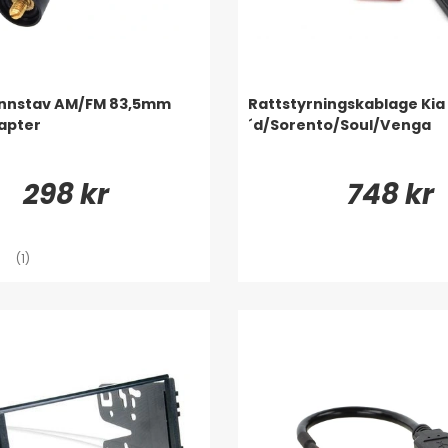
nnstav AM/FM 83,5mm
Rattstyrningskablage Kia
apter
´d/Sorento/Soul/Venga
298 kr
748 kr
(1)