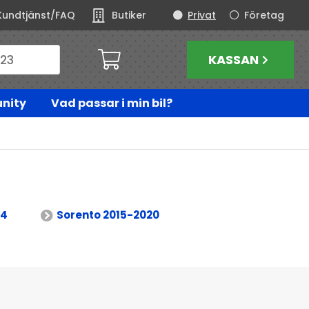
Kundtjänst/FAQ
Butiker
Privat
Företag
KASSAN
nity
Vad passar i min bil?
14
Sorento 2015-2020