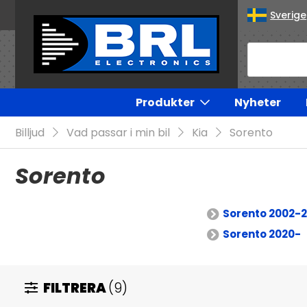
Sverige
Produkter
Nyheter
Billjud
Vad passar i min bil
Kia
Sorento
Sorento
Sorento 2002-
Sorento 2020-
FILTRERA
(9)