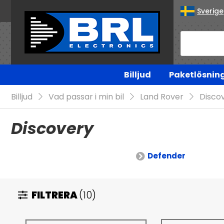
Sverige
Billjud
Paketlösnin
Billjud
Vad passar i min bil
Land Rover
Disco
Discovery
Defender
FILTRERA
(10)