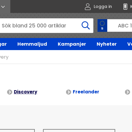
Logga in
gar
Hemmaljud
Kampanjer
Nyheter
V
very
Discovery
Freelander