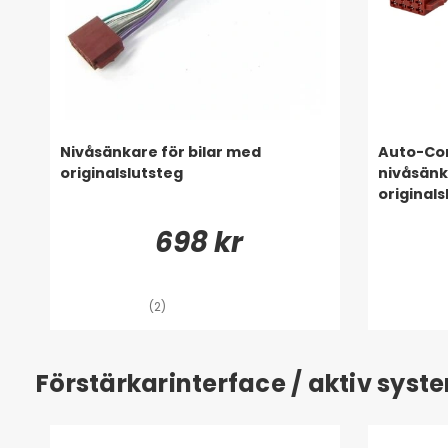
Nivåsänkare för bilar med
Auto-Con
originalslutsteg
nivåsänk
originals
698 kr
(2)
Förstärkarinterface / aktiv sys