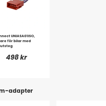
nect UNIASA01ISO,
are för bilar med
lutsteg
498 kr
tem-adapter