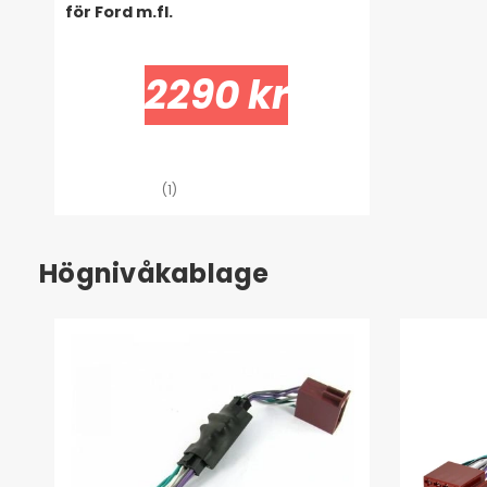
för Ford m.fl.
2290 kr
(1)
Högnivåkablage