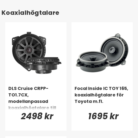
Koaxialhögtalare
DLS Cruise CRPP-
Focal Inside IC TOY 165,
TO1.7CX,
koaxialhögtalare för
modellanpassad
Toyota m.fl.
koaxialhögtalare till
2498 kr
1695 kr
Toyota, Lexus & många
fler