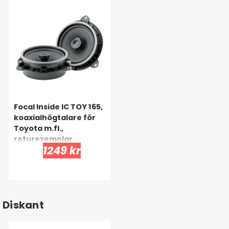
Outlet
-
Klass
B
Focal Inside IC TOY 165,
koaxialhögtalare för
Toyota m.fl.,
returexemplar
1249 kr
Diskant