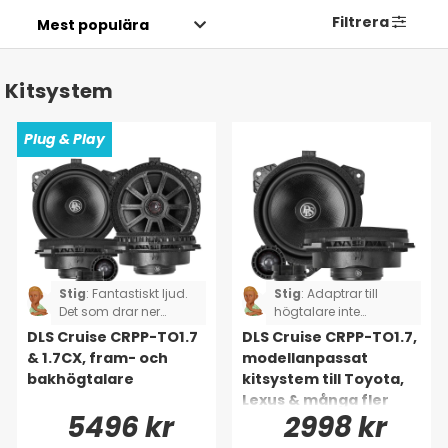
Filtrera
Kitsystem
Plug & Play
Stig
:
Fantastiskt ljud.
Stig
:
Adaptrar till
Det som drar ner
högtalare inte
betyget är att satsen
komplett, jag fick
DLS Cruise CRPP-TO1.7
DLS Cruise CRPP-TO1.7,
inte var komplett. Två
klippa och löda två av
& 1.7CX, fram- och
modellanpassat
adaptersladdar
högtalarna.
bakhögtalare
kitsystem till Toyota,
saknades, så jag fick
GällerToyota Rav4.
Lexus & många fler
klippa och löda i
5496 kr
2998 kr
stället för plugga in
och spela. (Toyota