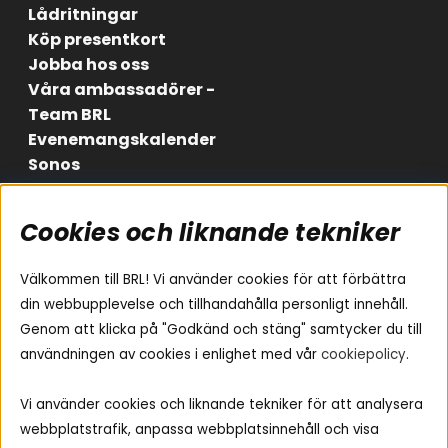
Lådritningar
Köp presentkort
Jobba hos oss
Våra ambassadörer -
Team BRL
Evenemangskalender
Sonos
Cookies och liknande tekniker
Områden
Följ oss
Instagram
Billjud
Välkommen till BRL! Vi använder cookies för att förbättra
Hemmaljud
Facebook
din webbupplevelse och tillhandahålla personligt innehåll.
Medarbetare
Genom att klicka på "Godkänd och stäng" samtycker du till
Youtube
Vad passar i min bil
användningen av cookies i enlighet med vår
cookiepolicy
.
Yamaha Musiccast
Tiktok
Ljud till A-traktorn
Vi använder cookies och liknande tekniker för att analysera
Ljud till båten
webbplatstrafik, anpassa webbplatsinnehåll och visa
Ljud till lastbil