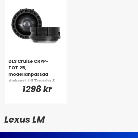
DLS Cruise CRPP-
TOT.25,
modellanpassad
diskant till Toyota &
1298 kr
Lexus m.fl
Lexus LM